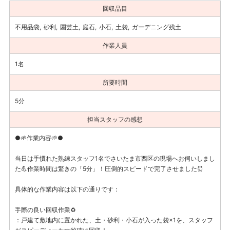
回収品目
不用品袋
砂利
園芸土
庭石
小石
土袋
ガーデニング残土
作業人員
1名
所要時間
5分
担当スタッフの感想
●🌱作業内容🌱●
当日は手慣れた熟練スタッフ1名でさいたま市西区の現場へお伺いしまし
た💪作業時間は驚きの「5分」！圧倒的スピードで完了させました⏰
具体的な作業内容は以下の通りです：
手際の良い回収作業♻️
：戸建て敷地内に置かれた、土・砂利・小石が入った袋×1を、スタッフ