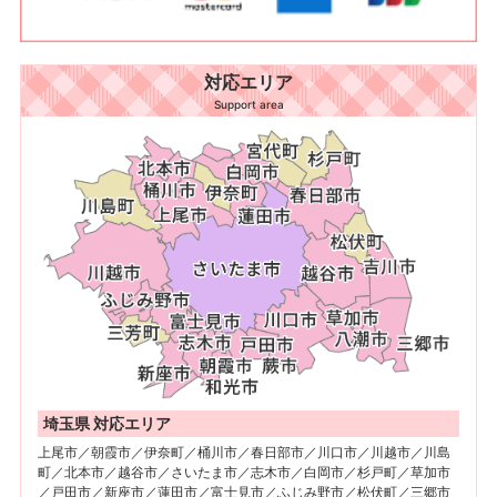
対応エリア
Support area
埼玉県 対応エリア
上尾市／朝霞市／伊奈町／桶川市／春日部市／川口市／川越市／川島
町／北本市／越谷市／さいたま市／志木市／白岡市／杉戸町／草加市
／戸田市／新座市／蓮田市／富士見市／ふじみ野市／松伏町／三郷市