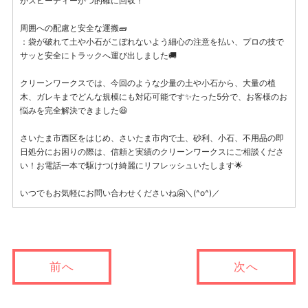
がスピーディーかつ的確に回収！
周囲への配慮と安全な運搬🧱
：袋が破れて土や小石がこぼれないよう細心の注意を払い、プロの技で
サッと安全にトラックへ運び出しました🚚
クリーンワークスでは、今回のような少量の土や小石から、大量の植
木、ガレキまでどんな規模にも対応可能です✨たった5分で、お客様のお
悩みを完全解決できました😆
さいたま市西区をはじめ、さいたま市内で土、砂利、小石、不用品の即
日処分にお困りの際は、信頼と実績のクリーンワークスにご相談くださ
い！お電話一本で駆けつけ綺麗にリフレッシュいたします🌟
いつでもお気軽にお問い合わせくださいね🤗＼(^o^)／
前へ
次へ