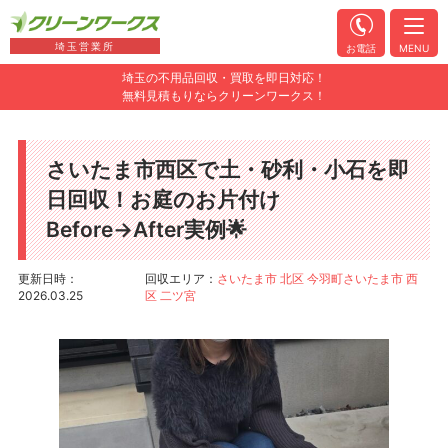
埼玉営業所
お電話
MENU
埼玉の不用品回収・買取を即日対応！
無料見積もりならクリーンワークス！
さいたま市西区で土・砂利・小石を即
日回収！お庭のお片付け
Before→After実例🌟
更新日時：
回収エリア：
さいたま市 北区 今羽町
さいたま市 西
2026.03.25
区 二ツ宮