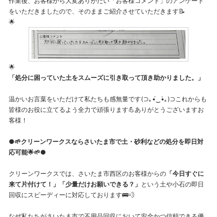
作業後、お客様から大変ありがたい「お客様コメント」のアンケート
をいただきましたので、そのままご紹介させていただきます📝
🌟
🌟
「処分に困っていた土をスムーズに引き取って頂き助かりました。」
温かいお言葉をいただけて私たちも感無量です(⁠⊃⁠｡⁠•́⁠‿⁠•̀⁠｡⁠)⁠⊃これからも
皆様のお役に立てるよう全力で頑張ります💪ありがとうございますお
客様！
●🌱クリーンワークスならさいたま市で土・砂利などの処分を即日対
応可能🌟🌱●
クリーンワークスでは、さいたま市西区のお客様からの
「今日すぐに
来て片付けて！」「少量だけお願いできる？」
という土や小石の即日
回収にスピーディーに対応しております🚌💨
なぜ私たちがさいたま市で不用品回収において安全かつ信頼できる優