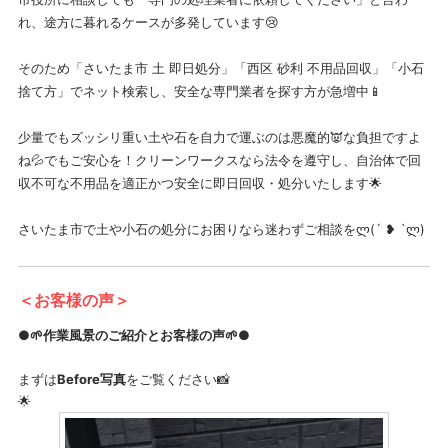
れ、途方に暮れるケースが多発しています😢
そのため「さいたま市 土 即日処分」「西区 砂利 不用品回収」「小石
捨て方」でネット検索し、安全な専門業者を探す方が急増中📱
少量でもズッシリ重い土や石を自力で運ぶのは悪魔的👿な負担ですよ
ね💦でもご安心を！クリーンワークスなら法令を遵守し、自治体で回
収不可な不用品を適正かつ安全に即日回収・処分いたします🌟
さいたま市で土や小石の処分にお困りなら迷わずご相談をლ⁠(⁠´⁠ ⁠❥⁠ ⁠`⁠ლ⁠)
＜お客様の声＞
●🌱作業風景のご紹介とお客様の声🌱●
まずは
Before写真
をご覧ください📸
🌟