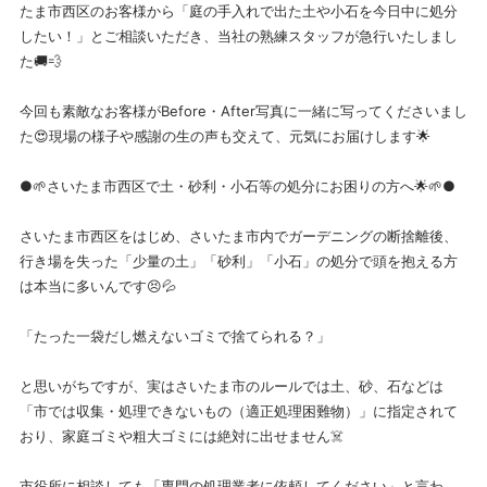
たま市西区のお客様から「庭の手入れで出た土や小石を今日中に処分
したい！」とご相談いただき、当社の熟練スタッフが急行いたしまし
た🚚💨
今回も素敵なお客様がBefore・After写真に一緒に写ってくださいまし
た😍現場の様子や感謝の生の声も交えて、元気にお届けします🌟
●🌱さいたま市西区で土・砂利・小石等の処分にお困りの方へ🌟🌱●
さいたま市西区をはじめ、さいたま市内でガーデニングの断捨離後、
行き場を失った「少量の土」「砂利」「小石」の処分で頭を抱える方
は本当に多いんです😣💦
「たった一袋だし燃えないゴミで捨てられる？」
と思いがちですが、実はさいたま市のルールでは土、砂、石などは
「市では収集・処理できないもの（適正処理困難物）」に指定されて
おり、家庭ゴミや粗大ゴミには絶対に出せません☠️
市役所に相談しても「専門の処理業者に依頼してください」と言わ