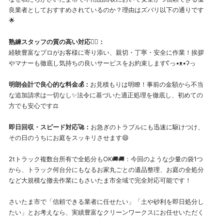
良業者としておすすめされているのか？理由はズバリ以下の通りです
🌟
熟練スタッフの質の高い対応🙂‍↕️：
経験豊富なプロがお客様に寄り添い、親切・丁寧・安全に作業！挨拶
やマナーも徹底し気持ちの良いサービスをお約束しますʕ⁠っ⁠•⁠ᴥ⁠•⁠ʔ⁠っ
明朗会計で良心的な料金💰：
お見積もりは明瞭！事前の金額から不当
な追加請求は一切なし✨法令に基づいた適正処理を徹底し、初めての
方でも安心です⚖️
即日回収・スピード対応🚀：
お急ぎのトラブルにも迅速に駆けつけ、
その日のうちにお庭をスッキリさせます😄
2tトラック複数台所有で全処分もOK🚚🚚：今回のような少量の袋1つ
から、トラック何台分にもなるお家丸ごとの遺品整理、お庭の全処分
など大規模な撤去作業にもさいたま市全域で完全対応可能です！
さいたま市で「信頼できる業者に任せたい」「土や砂利を即日処分し
たい」とお考えなら、実績豊富なクリーンワークスにお任せいただく