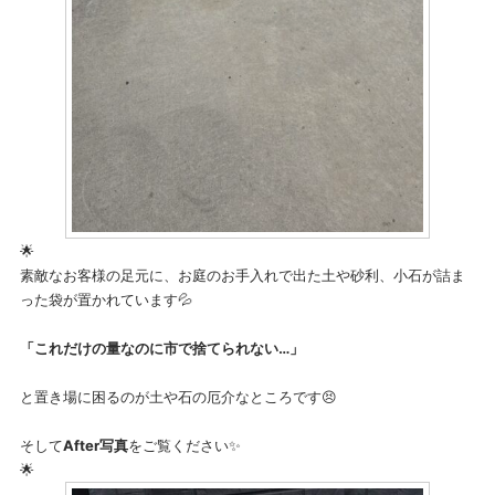
🌟
素敵なお客様の足元に、お庭のお手入れで出た土や砂利、小石が詰ま
った袋が置かれています💦
「これだけの量なのに市で捨てられない…」
と置き場に困るのが土や石の厄介なところです😣
そして
After写真
をご覧ください✨
🌟