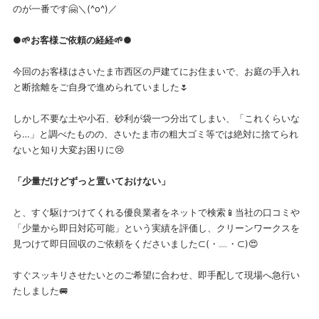
のが一番です🤗＼(^o^)／
●🌱お客様ご依頼の経経🌱●
今回のお客様はさいたま市西区の戸建てにお住まいで、お庭の手入れ
と断捨離をご自身で進められていました🌷
しかし不要な土や小石、砂利が袋一つ分出てしまい、「これくらいな
ら…」と調べたものの、さいたま市の粗大ゴミ等では絶対に捨てられ
ないと知り大変お困りに😢
「少量だけどずっと置いておけない」
と、すぐ駆けつけてくれる優良業者をネットで検索📱当社の口コミや
「少量から即日対応可能」という実績を評価し、クリーンワークスを
見つけて即日回収のご依頼をくださいました⊂⁠(⁠・⁠﹏⁠・⁠⊂⁠)😍
すぐスッキリさせたいとのご希望に合わせ、即手配して現場へ急行い
たしました🚐