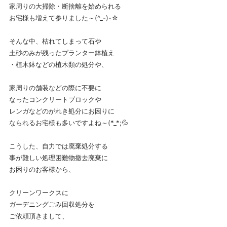
家周りの大掃除・断捨離を始められる
お宅様も増えて参りました～(^_-)-☆
そんな中、枯れてしまって石や
土砂のみが残ったプランター鉢植え
・植木鉢などの植木類の処分や、
家周りの舗装などの際に不要に
なったコンクリートブロックや
レンガなどのがれき処分にお困りに
なられるお宅様も多いですよね～(*_*;💦
こうした、自力では廃棄処分する
事が難しい処理困難物撤去廃棄に
お困りのお客様から、
クリーンワークスに
ガーデニングごみ回収処分を
ご依頼頂きまして、