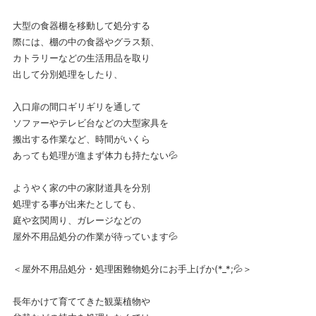
大型の食器棚を移動して処分する
際には、棚の中の食器やグラス類、
カトラリーなどの生活用品を取り
出して分別処理をしたり、
入口扉の間口ギリギリを通して
ソファーやテレビ台などの大型家具を
搬出する作業など、時間がいくら
あっても処理が進まず体力も持たない💦
ようやく家の中の家財道具を分別
処理する事が出来たとしても、
庭や玄関周り、ガレージなどの
屋外不用品処分の作業が待っています💦
＜屋外不用品処分・処理困難物処分にお手上げか(*_*;💦＞
長年かけて育ててきた観葉植物や