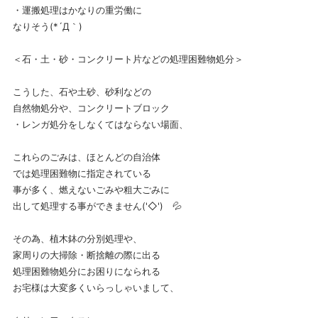
・運搬処理はかなりの重労働に
なりそう(*´Д｀)
＜石・土・砂・コンクリート片などの処理困難物処分＞
こうした、石や土砂、砂利などの
自然物処分や、コンクリートブロック
・レンガ処分をしなくてはならない場面、
これらのごみは、ほとんどの自治体
では処理困難物に指定されている
事が多く、燃えないごみや粗大ごみに
出して処理する事ができません('◇')ゞ💦
その為、植木鉢の分別処理や、
家周りの大掃除・断捨離の際に出る
処理困難物処分にお困りになられる
お宅様は大変多くいらっしゃいまして、