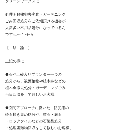
クリーンワークスに
処理困難物撤去廃棄・ガーデニング
ごみ回収処分をご依頼頂ける機会が
大変多い不用品処分になっているん
ですね～(^_-)-☆
【 結 論 】
上記の様に、
●石や土砂入りプランター一つの
処分から、観葉植物や植木鉢などの
植木全撤去処分・ガーデニングごみ
当日回収をして欲しいお客様、
●玄関アプローチに撒いた、防犯用の
砕石搔き集め処分や、敷石・庭石
・ロックタイルなどの石製品処分
・処理困難物回収をして欲しいお客様、