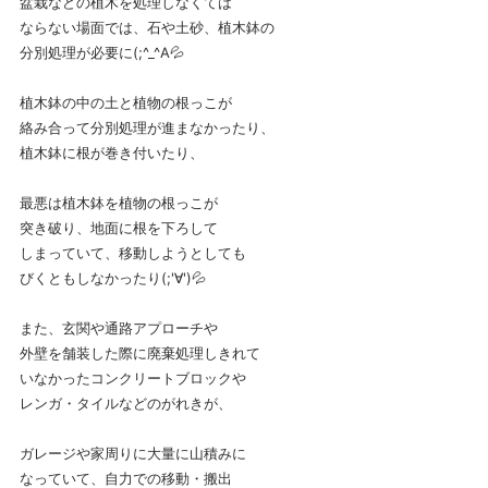
盆栽などの植木を処理しなくては
ならない場面では、石や土砂、植木鉢の
分別処理が必要に(;^_^A💦
植木鉢の中の土と植物の根っこが
絡み合って分別処理が進まなかったり、
植木鉢に根が巻き付いたり、
最悪は植木鉢を植物の根っこが
突き破り、地面に根を下ろして
しまっていて、移動しようとしても
びくともしなかったり(;'∀')💦
また、玄関や通路アプローチや
外壁を舗装した際に廃棄処理しきれて
いなかったコンクリートブロックや
レンガ・タイルなどのがれきが、
ガレージや家周りに大量に山積みに
なっていて、自力での移動・搬出