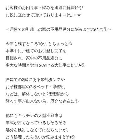
お客様のお困り事・悩みを迅速に解決(^^)/
お役に立たせて頂いております～(^_-)-☆
＜戸建ての引越しの際の不用品処分に悩みますね(*_*;💦＞
今年も残すところ1か月とちょっと💦
本年中に戸建てのお引越し完了を
目指され、家中の不用品処分に
多大な時間と労力をかける大仕事に(;^_^A💦
戸建ての2階にある婚礼タンスや
お子様部屋の2段ベッド・学習机
などは、解体しないと2階階段から
降ろす事が出来ない為、厄介な存在に💦
他にもキッチンの大型冷蔵庫は
年式が古くなっているしそろそろ
処分を検討しなくてはならないが、
どう処理したら良いか悩みます(;'∀')💦