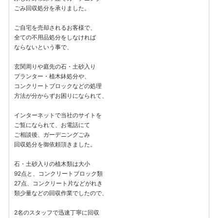
ごみ回収処分を承りました。
ご自宅を売却されるお客様で、
全ての不用品処分をしなければ
ならないという事で、
玄関周りや庭先の石・土砂入り
プランター・植木鉢処分や、
コンクリートブロックなどの処理
方法が分からずお困りになられて、
インターネットで当社のサイトを
ご覧になられて、お電話にて
ご相談後、ガーデニングごみ
回収処分を御依頼頂きました。
石・土砂入りの植木類は大小
92点と、コンクリートブロック類
27点、コンクリート片などがれき
類少量などの回収作業でしたので、
2名のスタッフで迅速丁寧に回収