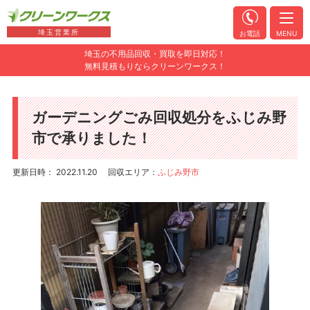
埼玉営業所
お電話
MENU
埼玉の不用品回収・買取を即日対応！
無料見積もりならクリーンワークス！
ガーデニングごみ回収処分をふじみ野
市で承りました！
更新日時： 2022.11.20
回収エリア：
ふじみ野市