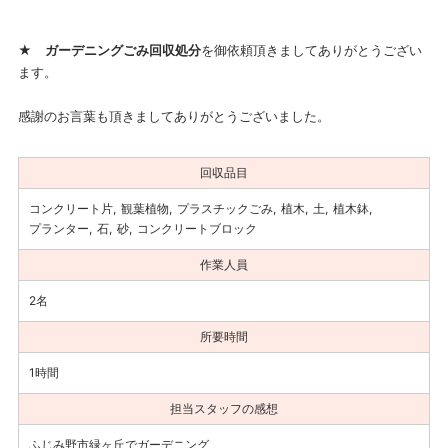
★
ガーデニングごみ回収処分
を御依頼頂きましてありがとうござい
ます。
感謝のお言葉も頂きましてありがとうございました。
回収品目
コンクリート片
観葉植物
プラスチックごみ
植木
土
植木鉢
プランター
石
砂
コンクリートブロック
作業人員
2名
所要時間
1時間
担当スタッフの感想
ふじみ野市緑ヶ丘でガーデニング