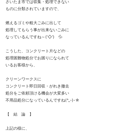
さいたま市では収集・処理できない
ものに分類されていますので、
燃えるゴミや粗大ごみに出して
処理してもらう事が出来ないごみに
なっているんですね～('◇')ゞ💦
こうした、コンクリート片などの
処理困難物処分でお困りになられて
いるお客様から、
クリーンワークスに
コンクリート即日回収・がれき撤去
処分をご依頼頂ける機会が大変多い
不用品処分になっているんですね(^_-)-☆
【 結 論 】
上記の様に、