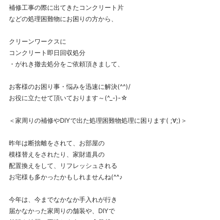
補修工事の際に出てきたコンクリート片
などの処理困難物にお困りの方から、
クリーンワークスに
コンクリート即日回収処分
・がれき撤去処分をご依頼頂きまして、
お客様のお困り事・悩みを迅速に解決(^^)/
お役に立たせて頂いております～(^_-)-☆
＜家周りの補修やDIYで出た処理困難物処理に困ります( ;∀;)＞
昨年は断捨離をされて、お部屋の
模様替えをされたり、家財道具の
配置換えをして、リフレッシュされる
お宅様も多かったかもしれませんね(^^♪
今年は、今までなかなか手入れが行き
届かなかった家周りの舗装や、DIYで