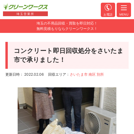
埼玉営業所
お電話
MENU
埼玉の不用品回収・買取を即日対応！
無料見積もりならクリーンワークス！
コンクリート即日回収処分をさいたま
市で承りました！
更新日時： 2022.02.06
回収エリア：
さいたま市 南区 別所