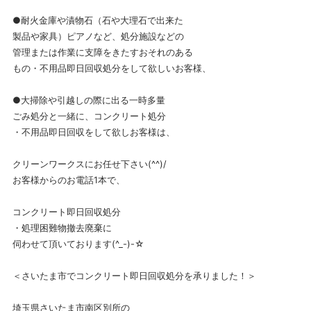
●耐火金庫や漬物石（石や大理石で出来た
製品や家具）ピアノなど、処分施設などの
管理または作業に支障をきたすおそれのある
もの・不用品即日回収処分をして欲しいお客様、
●大掃除や引越しの際に出る一時多量
ごみ処分と一緒に、コンクリート処分
・不用品即日回収をして欲しお客様は、
クリーンワークスにお任せ下さい(^^)/
お客様からのお電話1本で、
コンクリート即日回収処分
・処理困難物撤去廃棄に
伺わせて頂いております(^_-)-☆
＜さいたま市でコンクリート即日回収処分を承りました！＞
埼玉県さいたま市南区別所の