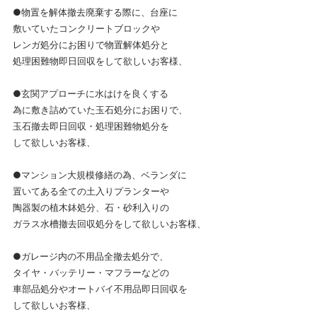
●物置を解体撤去廃棄する際に、台座に
敷いていたコンクリートブロックや
レンガ処分にお困りで物置解体処分と
処理困難物即日回収をして欲しいお客様、
●玄関アプローチに水はけを良くする
為に敷き詰めていた玉石処分にお困りで、
玉石撤去即日回収・処理困難物処分を
して欲しいお客様、
●マンション大規模修繕の為、ベランダに
置いてある全ての土入りプランターや
陶器製の植木鉢処分、石・砂利入りの
ガラス水槽撤去回収処分をして欲しいお客様、
●ガレージ内の不用品全撤去処分で、
タイヤ・バッテリー・マフラーなどの
車部品処分やオートバイ不用品即日回収を
して欲しいお客様、