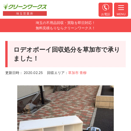
埼玉営業所
お電話
MENU
埼玉の不用品回収・買取を即日対応！
無料見積もりならクリーンワークス！
ロデオボーイ回収処分を草加市で承り
ました！
更新日時： 2020.02.25
回収エリア：
草加市 青柳