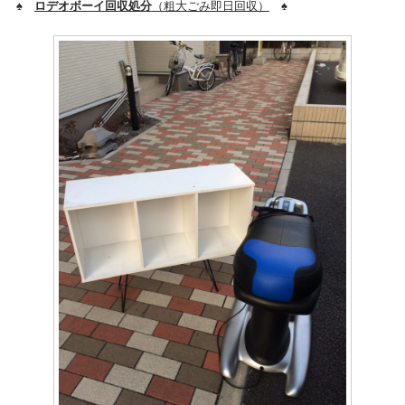
♠
ロデオボーイ回収処分
（粗大ごみ即日回収）
♠