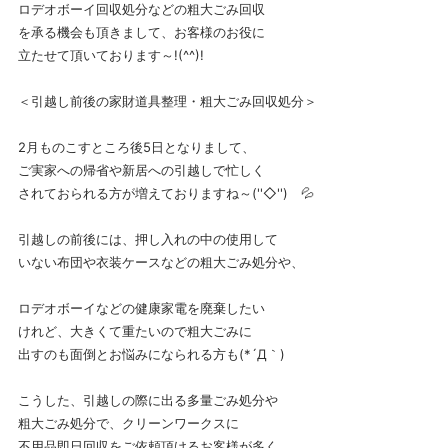
ロデオボーイ回収処分などの粗大ごみ回収
を承る機会も頂きまして、お客様のお役に
立たせて頂いております～!(^^)!
＜引越し前後の家財道具整理・粗大ごみ回収処分＞
2月ものこすところ後5日となりまして、
ご実家への帰省や新居への引越しで忙しく
されておられる方が増えておりますね～(''◇'')ゞ💦
引越しの前後には、押し入れの中の使用して
いない布団や衣装ケースなどの粗大ごみ処分や、
ロデオボーイなどの健康家電を廃棄したい
けれど、大きくて重たいので粗大ごみに
出すのも面倒とお悩みになられる方も(*´Д｀)
こうした、引越しの際に出る多量ごみ処分や
粗大ごみ処分で、クリーンワークスに
不用品即日回収をご依頼頂けるお客様が多く、