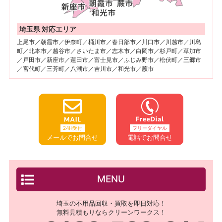
埼玉県 対応エリア
上尾市／朝霞市／伊奈町／桶川市／春日部市／川口市／川越市／川島
町／北本市／越谷市／さいたま市／志木市／白岡市／杉戸町／草加市
／戸田市／新座市／蓮田市／富士見市／ふじみ野市／松伏町／三郷市
／宮代町／三芳町／八潮市／吉川市／和光市／蕨市
24H受付
フリーダイヤル
メールでお問合せ
電話でお問合せ
MENU
埼玉の不用品回収・買取を即日対応！
無料見積もりならクリーンワークス！