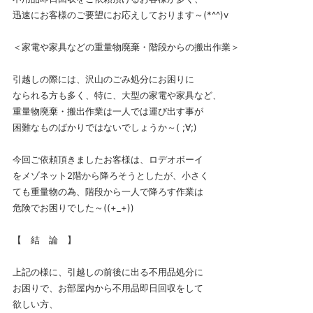
迅速にお客様のご要望にお応えしております～(*^^)v
＜家電や家具などの重量物廃棄・階段からの搬出作業＞
引越しの際には、沢山のごみ処分にお困りに
なられる方も多く、特に、大型の家電や家具など、
重量物廃棄・搬出作業は一人では運び出す事が
困難なものばかりではないでしょうか～( ;∀;)
今回ご依頼頂きましたお客様は、ロデオボーイ
をメゾネット2階から降ろそうとしたが、小さく
ても重量物の為、階段から一人で降ろす作業は
危険でお困りでした～((+_+))
【 結 論 】
上記の様に、引越しの前後に出る不用品処分に
お困りで、お部屋内から不用品即日回収をして
欲しい方、