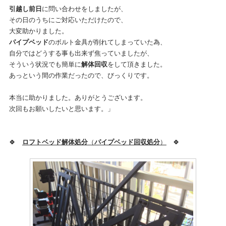
引越し前日
に問い合わせをしましたが、
その日のうちにご対応いただけたので、
大変助かりました。
パイプベッド
のボルト金具が削れてしまっていた為、
自分ではどうする事も出来ず焦っていましたが、
そういう状況でも簡単に
解体回収
をして頂きました。
あっという間の作業だったので、びっくりです。
本当に助かりました。ありがとうございます。
次回もお願いしたいと思います。」
🍀
ロフトベッド解体処分
（
パイプベッド回収処分
）
🍀