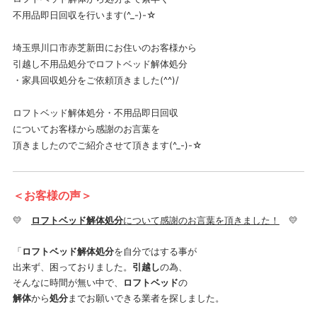
不用品即日回収を行います(^_-)-☆
埼玉県川口市赤芝新田にお住いのお客様から
引越し不用品処分でロフトベッド解体処分
・家具回収処分をご依頼頂きました(^^)/
ロフトベッド解体処分・不用品即日回収
についてお客様から感謝のお言葉を
頂きましたのでご紹介させて頂きます(^_-)-☆
＜お客様の声＞
💛
ロフトベッド解体処分
について感謝のお言葉を頂きました！
💛
「
ロフトベッド解体処分
を自分ではする事が
出来ず、困っておりました。
引越し
の為、
そんなに時間が無い中で、
ロフトベッド
の
解体
から
処分
までお願いできる業者を探しました。