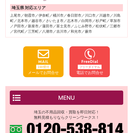
埼玉県 対応エリア
上尾市／朝霞市／伊奈町／桶川市／春日部市／川口市／川越市／川島
町／北本市／越谷市／さいたま市／志木市／白岡市／杉戸町／草加市
／戸田市／新座市／蓮田市／富士見市／ふじみ野市／松伏町／三郷市
／宮代町／三芳町／八潮市／吉川市／和光市／蕨市
24H受付
フリーダイヤル
メールでお問合せ
電話でお問合せ
MENU
埼玉の不用品回収・買取を即日対応！
無料見積もりならクリーンワークス！