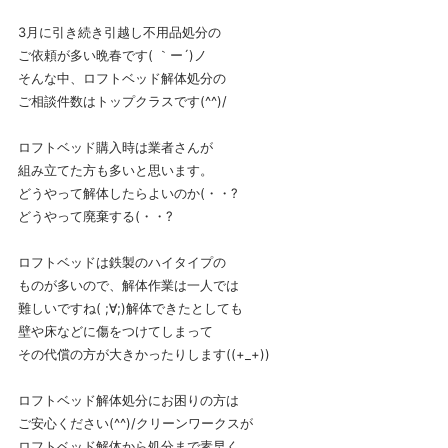
3月に引き続き引越し不用品処分の
ご依頼が多い晩春です( ｀ー´)ノ
そんな中、ロフトベッド解体処分の
ご相談件数はトップクラスです(^^)/
ロフトベッド購入時は業者さんが
組み立てた方も多いと思います。
どうやって解体したらよいのか(・・?
どうやって廃棄する(・・?
ロフトベッドは鉄製のハイタイプの
ものが多いので、解体作業は一人では
難しいですね( ;∀;)解体できたとしても
壁や床などに傷をつけてしまって
その代償の方が大きかったりします((+_+))
ロフトベッド解体処分にお困りの方は
ご安心ください(^^)/クリーンワークスが
ロフトベッド解体から処分まで素早く