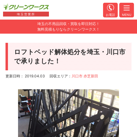
埼玉営業所
お電話
MENU
埼玉の不用品回収・買取を即日対応！
無料見積もりならクリーンワークス！
ロフトベッド解体処分を埼玉・川口市
で承りました！
更新日時： 2019.04.03
回収エリア：
川口市 赤芝新田