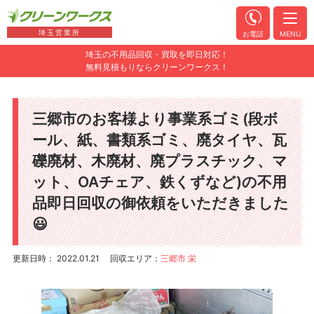
埼玉営業所
お電話
MENU
埼玉の不用品回収・買取を即日対応！
無料見積もりならクリーンワークス！
三郷市のお客様より事業系ゴミ(段ボ
ール、紙、書類系ゴミ、廃タイヤ、瓦
礫廃材、木廃材、廃プラスチック、マ
ット、OAチェア、鉄くずなど)の不用
品即日回収の御依頼をいただきました
😃
更新日時： 2022.01.21
回収エリア：
三郷市 栄