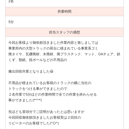
2名
所要時間
5分
担当スタッフの感想
今回お客様より御依頼頂きました作業内容と致しましては
事業所内の大型トラックの荷台に積まれている事業系ゴミ
廃タイヤ、瓦礫廃材、木廃材、廃プラスチック、マット、OAチェア、鉄
くず、類紙、段ボールなどの不用品の
搬出回収作業となりました😃
不用品が積まれているお客様のトラックの横に当社の
トラックをつける事ができましたので
２名作業で5分ほどの作業時間で全ての作業を終わらせる
事ができました(*^^*)
先ほども冒頭分でご説明があったとは思いますが
今回回収御依頼頂きましたお客様実は２回目の
リピーターのお客様でした(^○^)