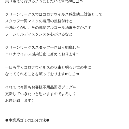
乗り越えて行けるようにしたいですねm(_ _)m
クリーンワークスではコロナウイルス感染防止対策として
スタッフ一同マスクの着用の義務付けと
手洗いうがい、その都度アルコール消毒を欠かさず
ソーシャルディスタンスを心がけるなど
クリーンワークススタッフ一同日々徹底した
コロナウイルス感染防止に努めております❗
一日も早くコロナウイルスの収束と明るい世の中に
なってくれることを願っておりますm(_ _)m
それでは今回もお客様不用品回収ブログを
更新していきたいと思いますのでよろしく
お願い致します❗
●事業系ゴミの処分方法●