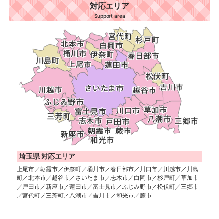
対応エリア
Support area
埼玉県 対応エリア
上尾市／朝霞市／伊奈町／桶川市／春日部市／川口市／川越市／川島
町／北本市／越谷市／さいたま市／志木市／白岡市／杉戸町／草加市
／戸田市／新座市／蓮田市／富士見市／ふじみ野市／松伏町／三郷市
／宮代町／三芳町／八潮市／吉川市／和光市／蕨市