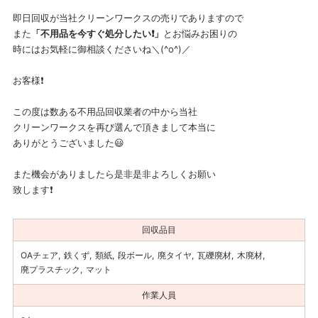
即日回収が当社クリーンワークスの売りでありますので
また
「不用品を今すぐ処分したい❗」
とお悩みお困りの
時にはお気軽に御相談くださいね＼(^o^)／
お客様❗
この度は数ある不用品回収業者の中から当社
クリーンワークスを再び選んで頂きまして本当に
ありがとうございました😃
また機会がありましたら是非是非よろしくお願い
致します❗
回収品目
OAチェア
鉄くず
類紙
段ボール
廃タイヤ
瓦礫廃材
木廃材
廃プラスチック
マット
作業人員