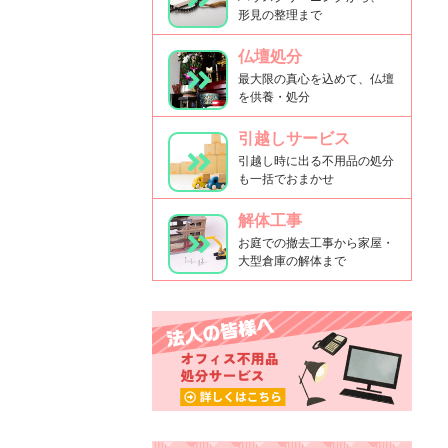
形見の整理まで
仏壇処分
最大限の真心を込めて、仏壇
を供養・処分
引越しサービス
引越し時に出る不用品の処分
も一括でおまかせ
解体工事
お庭での撤去工事から家屋・
大型倉庫の解体まで