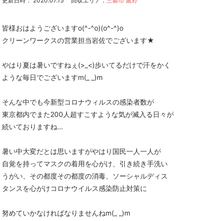
更新日時： 2020.07.15
回収エリア：
三郷市 鷹野
皆様おはようございますo(^-^o)(o^-^)o
クリーンワークスの営業担当岩佐でございます★
やはり夏は暑いですねぇ(>_<)歩いてるだけで汗をかく
ような毎日でございますm(_ _)m
そんな中でも今新型コロナウィルスの感染者数が
東京都内でまた200人超すこすような気が滅入る日々が
続いておりますね…
暑い中大変だとは思いますがやはり国民一人一人が
自覚を持ってマスクの着用を心がけ、引き続き手洗い
うがい、その都度その都度の消毒、ソーシャルディス
タンスを心がけコロナウイルス感染防止対策に
努めていかなければなりませんねm(_ _)m