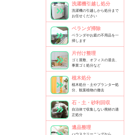
洗濯機引越し処分
洗濯機の引越しから処分まで
お任せください
ベランダ掃除
ベランダやお庭の不用品を一
掃します
片付け整理
ゴミ屋敷、オフィスの退去、
事業ゴミ処分など
植木処分
植木処分・土やプランター処
分、観葉植物の撤去
石・土・砂利回収
自治体で収集しない廃材の適
正処分
遺品整理
ハウスクリーニングから、