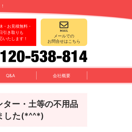
ス！
休・お見積無料・
日引き取りも
メールでの
応いたします！
お問合せはこちら
Q&A
会社概要
ンター・土等の不用品
た(*^^*)