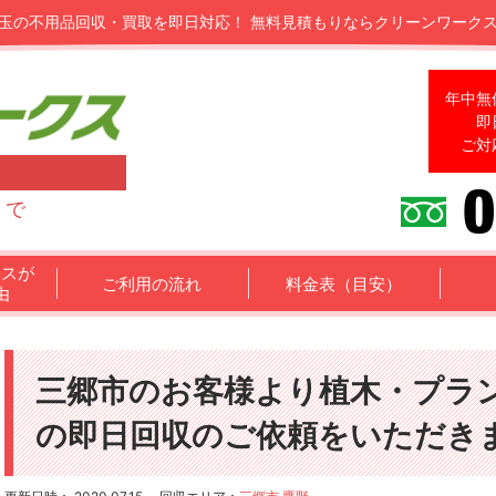
玉の不用品回収・買取を即日対応！
無料見積もりならクリーンワーク
年中無
即
ご対
まで
クスが
ご利用の流れ
料金表（目安）
由
三郷市のお客様より植木・プラ
の即日回収のご依頼をいただきまし