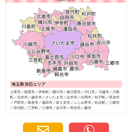
埼玉県 対応エリア
上尾市／朝霞市／伊奈町／桶川市／春日部市／川口市／川越市／川島
町／北本市／越谷市／さいたま市／志木市／白岡市／杉戸町／草加市
／戸田市／新座市／蓮田市／富士見市／ふじみ野市／松伏町／三郷市
／宮代町／三芳町／八潮市／吉川市／和光市／蕨市