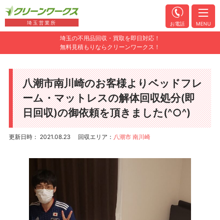
埼玉営業所
お電話
MENU
埼玉の不用品回収・買取を即日対応！
無料見積もりならクリーンワークス！
八潮市南川崎のお客様よりベッドフレ
ーム・マットレスの解体回収処分(即
日回収)の御依頼を頂きました(^○^)
更新日時： 2021.08.23
回収エリア：
八潮市 南川崎