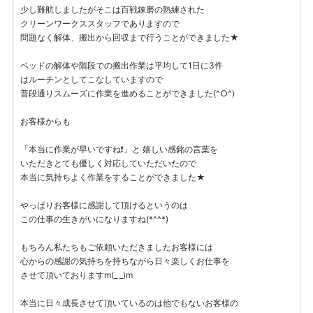
少し難航しましたがそこは百戦錬磨の熟練された
クリーンワークススタッフでありますので
問題なく解体、搬出から回収まで行うことができました★
ベッドの解体や階段での搬出作業は平均して1日に3件
はルーチンとしてこなしていますので
普段通りスムーズに作業を進めることができました(^○^)
お客様からも
「本当に作業が早いですね❗」と 嬉しい感銘の言葉を
いただきとても優しく対応していただいたので
本当に気持ちよく作業をすることができました★
やっぱりお客様に感謝して頂けるというのは
この仕事の生きがいになりますね(*^^*)
もちろん私たちもご依頼いただきましたお客様には
心からの感謝の気持ちを持ちながら日々楽しくお仕事を
させて頂いておりますm(_ _)m
本当に日々成長させて頂いているのは他でもないお客様の