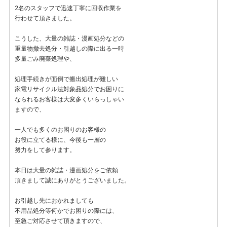
2名のスタッフで迅速丁寧に回収作業を
行わせて頂きました。
こうした、大量の雑誌・漫画処分などの
重量物撤去処分・引越しの際に出る一時
多量ごみ廃棄処理や、
処理手続きが面倒で搬出処理が難しい
家電リサイクル法対象品処分でお困りに
なられるお客様は大変多くいらっしゃい
ますので、
一人でも多くのお困りのお客様の
お役に立てる様に、今後も一層の
努力をして参ります。
本日は大量の雑誌・漫画処分をご依頼
頂きまして誠にありがとうございました。
お引越し先におかれましても
不用品処分等何かでお困りの際には、
至急ご対応させて頂きますので、