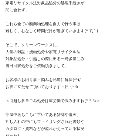
家電リサイクル法対象品処分の処理手続きが
間に合わず、
これら全ての廃棄物処理を自力で行う事は
難しく、むなしく時間だけが過ぎていきます(*´Д｀)
そこで、クリーンワークスに、
大量の雑誌・漫画処分や家電リサイクル法
対象品処分・引越しの際に出る一時多量ごみ
当日回収処分をご依頼頂きまして、
お客様のお困り事・悩みを迅速に解決(^^)/
お役に立たせて頂いております～(^_-)-☆
＜引越し多量ごみ処分は重労働で悩みますね(*_*;💦＞
部屋中あちこちに置いてある雑誌や漫画、
押し入れの中にもファイリングされた書類や
カタログ・資料などが溢れかえっている状況
だったり、