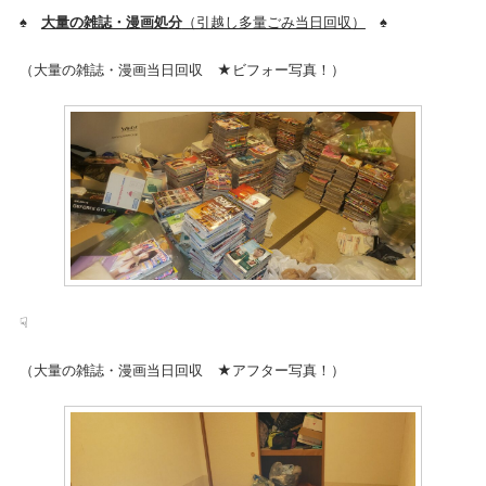
♠
大量の雑誌・漫画処分
（引越し多量ごみ当日回収）
♠
（大量の雑誌・漫画当日回収 ★ビフォー写真！）
☟
（大量の雑誌・漫画当日回収 ★アフター写真！）