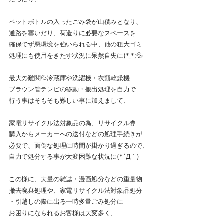
ペットボトルの入ったごみ袋が山積みとなり、
通路を塞いだり、荷造りに必要なスペースを
確保でず悪環境を強いられる中、他の粗大ゴミ
処理にも使用をきたす状況に呆然自失に(*_*;💦
最大の難関💦冷蔵庫や洗濯機・衣類乾燥機、
ブラウン管テレビの移動・搬出処理を自力で
行う事はそもそも難しい事に加えまして、
家電リサイクル法対象品の為、リサイクル券
購入からメーカーへの送付などの処理手続きが
必要で、面倒な処理に時間が掛かり過ぎるので、
自力で処分する事が大変困難な状況に(*´Д｀)
この様に、大量の雑誌・漫画処分などの重量物
撤去廃棄処理や、家電リサイクル法対象品処分
・引越しの際に出る一時多量ごみ処分に
お困りになられるお客様は大変多く、