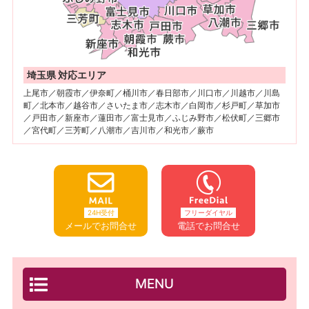
埼玉県 対応エリア
上尾市／朝霞市／伊奈町／桶川市／春日部市／川口市／川越市／川島
町／北本市／越谷市／さいたま市／志木市／白岡市／杉戸町／草加市
／戸田市／新座市／蓮田市／富士見市／ふじみ野市／松伏町／三郷市
／宮代町／三芳町／八潮市／吉川市／和光市／蕨市
24H受付
フリーダイヤル
メールでお問合せ
電話でお問合せ
MENU