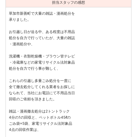
担当スタッフの感想
草加市新善町で大量の雑誌・漫画処分を
承りました。
お引越し日が迫る中、ある程度は不用品
処分を自力で行っていたが、大量の雑誌
・漫画処分や、
洗濯機・衣類乾燥機・ブラウン管テレビ
・冷蔵庫などの家電リサイクル法対象品
処分を自力で行う事が難しく、
これらの引越し多量ごみ処分を一度に
全て撤去処分してくれる業者をお探しに
なられて、当社にお電話にて不用品当日
回収のご依頼を頂きました。
雑誌・漫画撤去処分は2トントラック
4分の1の回収と、ペットボトル45ℓの
ごみ袋×5袋、家電リサイクル法対象品
4点の回収作業は、