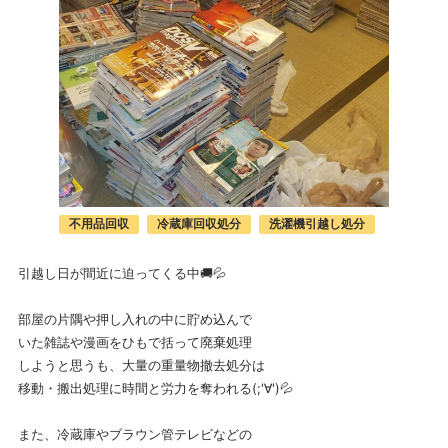
不用品回収
冷蔵庫回収処分
洗濯機引越し処分
引越し日が間近に迫ってくる中🚚💦
部屋の片隅や押し入れの中に貯め込んで
いた雑誌や漫画をひもで括って廃棄処理
しようと思うも、大量の重量物撤去処分は
移動・搬出処理に時間と労力を奪われる(;'∀')💦
また、冷蔵庫やブラウン管テレビなどの