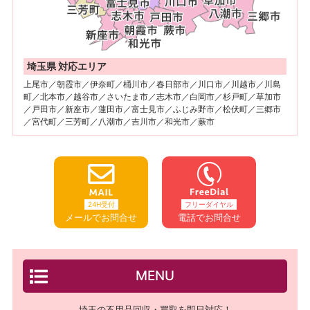
埼玉県 対応エリア
上尾市／朝霞市／伊奈町／桶川市／春日部市／川口市／川越市／川島
町／北本市／越谷市／さいたま市／志木市／白岡市／杉戸町／草加市
／戸田市／新座市／蓮田市／富士見市／ふじみ野市／松伏町／三郷市
／宮代町／三芳町／八潮市／吉川市／和光市／蕨市
24H受付
フリーダイヤル
メールでお問合せ
電話でお問合せ
MENU
埼玉の不用品回収・買取を即日対応！