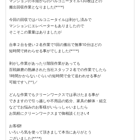
マンションの８階からのバルコニータイル130枚ほどの
搬出回収作業となりました(*^^*)
今回の回収ではバルコニータイルは剥がし済みで
マンションにエレベーターもありましたので
そこそこの重量はありましたが
台車２台を使い２名作業で1回の搬出で無事10分ほどの
短時間で終わらせる事がでしました(*^^*)
剥がし作業があったり階段作業があっても
百戦錬磨の熟練された当社スタッフ２名での作業でしたら
1時間かからないぐらいの短時間で全て追われせる事が
可能です＼(^^)／
どんな作業でもクリーンワークスでは承けたまる事が
できますので引っ越しや不用品の処分、家具の解体・組立
などでお悩みのお客様がいらっしゃいましたら
お気軽にクリーンワークスまで御相談ください❗
お客様❗
いろいろ気を使って頂きまして本当にありがとう
ございました(*^^*)