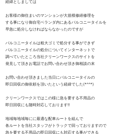
経緯としましては
お客様の御住まいのマンションが大規模修繕修理を
する事になり御自宅ベランダ内にあるバルコニータイルを
早急に処分しなければならなかったのですが
バルコニータイルは粗大ゴミで処分する事ができず
バルコニータイルの処分についてインターネットで
調べていたところ当社クリーンワークスのサイトを
発見して頂きお電話でお問い合わせ頂き御相談の末
お問い合わせ頂きました当日にバルコニータイルの
即日回収の御依頼を頂いたという経緯でした(*^^*)
クリーンワークスではこの様に急を要する不用品の
即日回収にも随時対応しております‼️
地域毎地域毎にに最適な配車ルートを組んで
各ルートを当社スタッフがトラックで回っておりますので
急を要する不用品の即日回収にも対応する事ができる