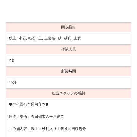
回収品目
残土
小石
軽石
土
土嚢袋
砂
砂利
土嚢
作業人員
2名
所要時間
15分
担当スタッフの感想
●🌱今回の作業内容🌱●
建物／場所：春日部市の一戸建て
ご依頼内容：残土・砂利入り土嚢袋の回収処分