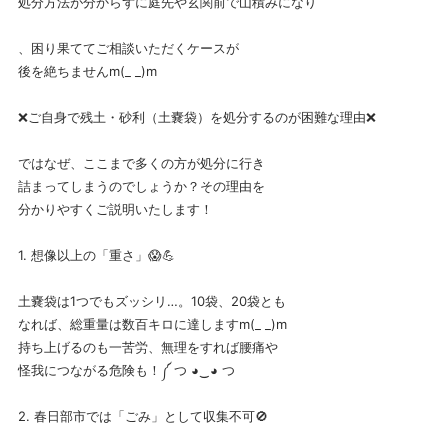
処分方法が分からずに庭先や玄関前で山積みになり
、困り果ててご相談いただくケースが
後を絶ちませんm(_ _)m
❌ご自身で残土・砂利（土嚢袋）を処分するのが困難な理由❌
ではなぜ、ここまで多くの方が処分に行き
詰まってしまうのでしょうか？その理由を
分かりやすくご説明いたします！
1. 想像以上の「重さ」😱💪
土嚢袋は1つでもズッシリ…。10袋、20袋とも
なれば、総重量は数百キロに達しますm(_ _)m
持ち上げるのも一苦労、無理をすれば腰痛や
怪我につながる危険も！༼⁠ ⁠つ⁠ ⁠◕⁠‿⁠◕⁠ ⁠つ
2. 春日部市では「ごみ」として収集不可🚫