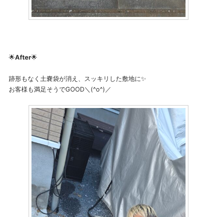
🌟
After
🌟
跡形もなく土嚢袋が消え、スッキリした敷地に✨
お客様も満足そうでGOOD＼(^o^)／