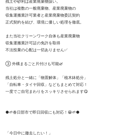
残土や砂利は産業廃棄物扱い。
当社は複数の一般廃棄物、産業廃棄物の
収集運搬業許可業者と産業廃棄物委託契約
正式契約を結び、環境に優しい処理を徹底。
また当社クリーンワーク自体も産業廃棄物
収集運搬業許可証の免許を取得
不法投棄の心配は一切ありません✅
③ 外構まるごと片付けも可能🌿
残土処分と一緒に「物置解体」「植木鉢処分」
「自転車・タイヤ回収」などもまとめて対応！
一度でご自宅まわりをスッキリさせられます😋
●🌱春日部市で即日回収にも対応！😁🌱●
「今日中に撤去したい！」