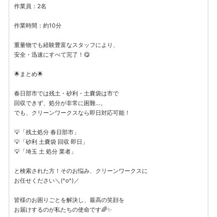
作業員：2名
作業時間：約10分
重量物でも経験豊富なスタッフにより、
安全・迅速にすべて完了！😋
🌟まとめ🌟
春日部市では残土・砂利・土嚢袋は市で
回収できず、処分が非常に困難…。
でも、クリーンワークスなら即日対応可能！
💡「残土処分 春日部市」
💡「砂利 土嚢袋 回収 即日」
💡「埼玉 土 処分 業者」
と検索された方！そのお悩み、クリーンワークスに
お任せください＼(^o^)／
皆様のお困りごとを解決し、最高の笑顔を
お届けするのが私たちの使命です🌈✨