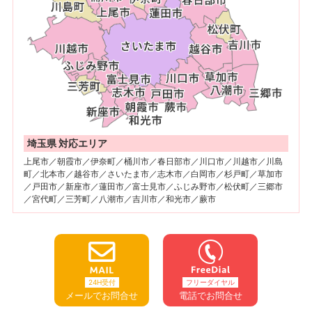
埼玉県 対応エリア
上尾市／朝霞市／伊奈町／桶川市／春日部市／川口市／川越市／川島
町／北本市／越谷市／さいたま市／志木市／白岡市／杉戸町／草加市
／戸田市／新座市／蓮田市／富士見市／ふじみ野市／松伏町／三郷市
／宮代町／三芳町／八潮市／吉川市／和光市／蕨市
24H受付
フリーダイヤル
メールでお問合せ
電話でお問合せ