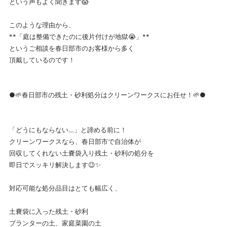
という声もよく聞きます😱
このような理由から、
**「庭は整備できたのに後片付けが地獄😭」**
というご相談を春日部市のお客様から多く
頂戴しているのです！
●🌱春日部市の残土・砂利処分はクリーンワークスにお任せ！🌱●
「どうにもならない…」と諦める前に！
クリーンワークスなら、春日部市で自治体が
回収してくれない土嚢袋入り残土・砂利の処分を
即日でスッキリ解決します😉✨
対応可能な処分品目はとても幅広く、
土嚢袋に入った残土・砂利
プランターの土、家庭菜園の土