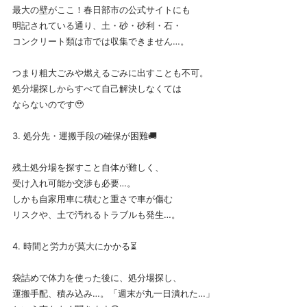
最大の壁がここ！春日部市の公式サイトにも
明記されている通り、土・砂・砂利・石・
コンクリート類は市では収集できません…。
つまり粗大ごみや燃えるごみに出すことも不可。
処分場探しからすべて自己解決しなくては
ならないのです🥹
3. 処分先・運搬手段の確保が困難🚚
残土処分場を探すこと自体が難しく、
受け入れ可能か交渉も必要…。
しかも自家用車に積むと重さで車が傷む
リスクや、土で汚れるトラブルも発生…。
4. 時間と労力が莫大にかかる⏳
袋詰めで体力を使った後に、処分場探し、
運搬手配、積み込み…。「週末が丸一日潰れた…」