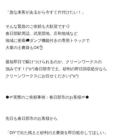
「急な来客があるから今すぐ片付けたい！」
そんな緊急のご依頼も大歓迎です💨
春日部駅周辺、武里団地、庄和地域など
地域に密着🚚ダンプ機能付きの専用トラックで
大量の土嚢袋もOK👌
最短即日で駆けつけられるのが、クリーンワークスの
強みです！(^o^)春日部市で土、砂利の即日回収処分なら
クリーンワークスにお任せください(^o^)
●🌱実際のご依頼事例：春日部市のお客様🌱●
先日も春日部市のお客様から
「DIYで出た残土と砂利の土嚢袋を即日処分してほしい」