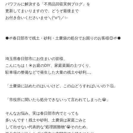
パワフルに解決する「不用品回収実例ブログ」を
更新してまいりますので、どうぞ最後まで
お付き合いくださいませ＼(^o^)／✨
●🌱春日部市で残土・砂利・土嚢袋の処分でお困りのお客様😊🌱●
埼玉県春日部市にお住まいの皆様、
こんにちは！☀️お庭のDIY、家庭菜園の土づくり、
駐車場の整備などで発生した大量の残土や砂利…。
「土嚢袋に詰めたのはいいけど、この山どうすればいいの？🤔」
「市役所に聞いたら処分できないって言われてしまった😭」
そんなお悩み、実は春日部市内でとっても
多いんです！残土や砂利、土嚢袋は家庭ごみと
して出せない代表的な“処理困難物”😭そのため、