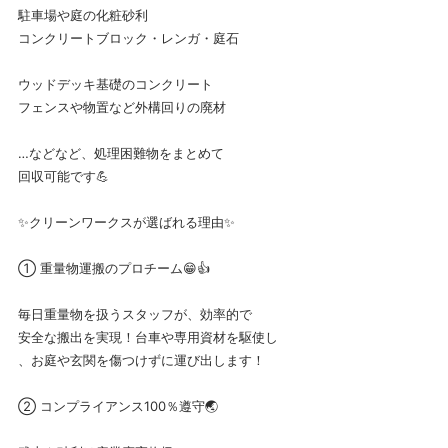
駐車場や庭の化粧砂利
コンクリートブロック・レンガ・庭石
ウッドデッキ基礎のコンクリート
フェンスや物置など外構回りの廃材
…などなど、処理困難物をまとめて
回収可能です💪
✨クリーンワークスが選ばれる理由✨
① 重量物運搬のプロチーム😁👍
毎日重量物を扱うスタッフが、効率的で
安全な搬出を実現！台車や専用資材を駆使し
、お庭や玄関を傷つけずに運び出します！
② コンプライアンス100％遵守🌏