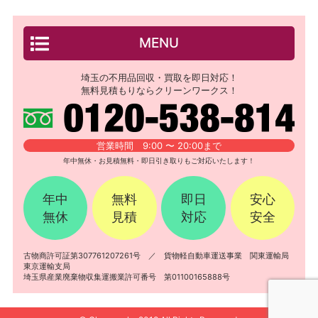
MENU
埼玉の不用品回収・買取を即日対応！
無料見積もりならクリーンワークス！
営業時間 9:00 〜 20:00まで
年中無休・お見積無料・即日引き取りもご対応いたします！
年中
無料
即日
安心
無休
見積
対応
安全
古物商許可証第307761207261号 ／ 貨物軽自動車運送事業 関東運輸局
東京運輸支局
埼玉県産業廃棄物収集運搬業許可番号 第01100165888号