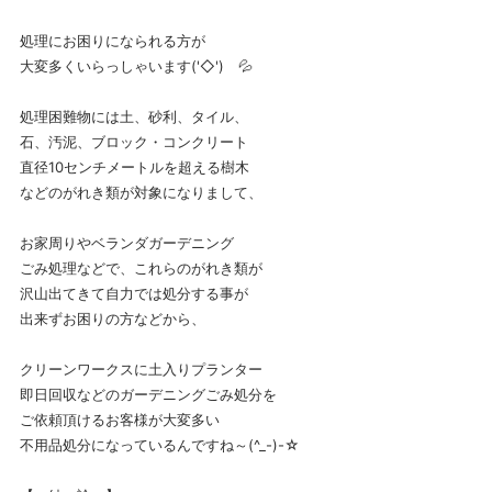
処理にお困りになられる方が
大変多くいらっしゃいます('◇')ゞ💦
処理困難物には土、砂利、タイル、
石、汚泥、ブロック・コンクリート
直径10センチメートルを超える樹木
などのがれき類が対象になりまして、
お家周りやベランダガーデニング
ごみ処理などで、これらのがれき類が
沢山出てきて自力では処分する事が
出来ずお困りの方などから、
クリーンワークスに土入りプランター
即日回収などのガーデニングごみ処分を
ご依頼頂けるお客様が大変多い
不用品処分になっているんですね～(^_-)-☆