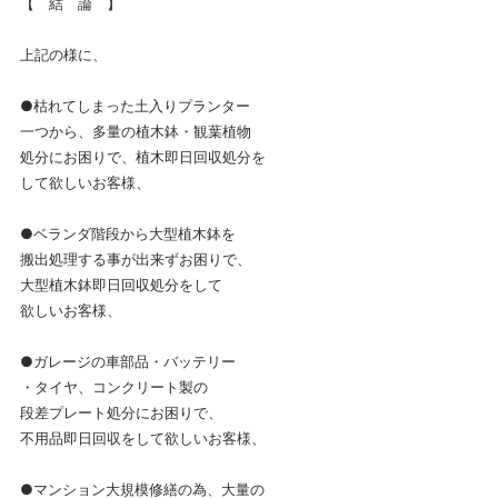
【 結 論 】
上記の様に、
●枯れてしまった土入りプランター
一つから、多量の植木鉢・観葉植物
処分にお困りで、植木即日回収処分を
して欲しいお客様、
●ベランダ階段から大型植木鉢を
搬出処理する事が出来ずお困りで、
大型植木鉢即日回収処分をして
欲しいお客様、
●ガレージの車部品・バッテリー
・タイヤ、コンクリート製の
段差プレート処分にお困りで、
不用品即日回収をして欲しいお客様、
●マンション大規模修繕の為、大量の