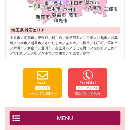
埼玉県 対応エリア
上尾市／朝霞市／伊奈町／桶川市／春日部市／川口市／川越市／川島
町／北本市／越谷市／さいたま市／志木市／白岡市／杉戸町／草加市
／戸田市／新座市／蓮田市／富士見市／ふじみ野市／松伏町／三郷市
／宮代町／三芳町／八潮市／吉川市／和光市／蕨市
24H受付
フリーダイヤル
メールでお問合せ
電話でお問合せ
MENU