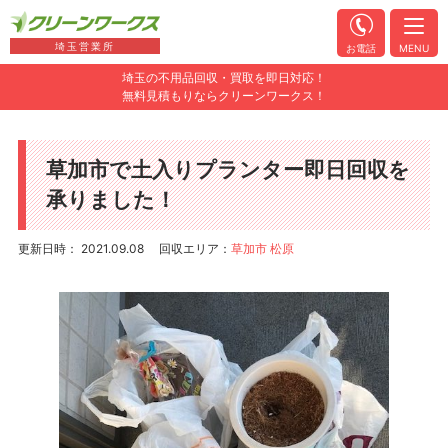
埼玉営業所
お電話
MENU
埼玉の不用品回収・買取を即日対応！
無料見積もりならクリーンワークス！
草加市で土入りプランター即日回収を
承りました！
更新日時： 2021.09.08
回収エリア：
草加市 松原