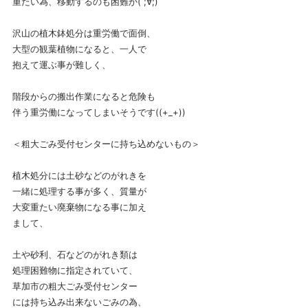
重たい為、移動するのも困難か( ;∀;)
沢山の植木鉢処分は重労働で面倒、
大型の観葉植物になると、一人で
抱えて運ぶ事が難しく、
階段からの搬出作業になると危険も
伴う重労働になってしまいそうです((+_+))
＜粗大ごみ受付センターに持ち込めないもの＞
植木処分には土砂などのがれきを
一緒に処理する事が多く、質量が
大変重たい廃棄物になる事に加え
まして、
土や砂利、石などのがれき類は
処理困難物に指定されていて、
草加市の粗大ごみ受付センター
には持ち込み出来ないごみの為、