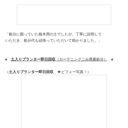
「処分に困っていた植木用の土でしたが、丁寧に説明して
いただき、処分代も頑張っていただいて助かりました。」
♠
土入りプランター即日回収
（ガーデニングごみ廃棄処分）
♠
（
土入りプランター即日回収
★ビフォー写真！）