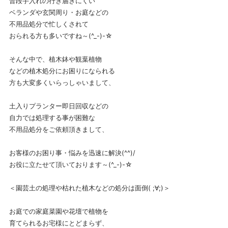
普段手入れの行き届きにくい
ベランダや玄関周り・お庭などの
不用品処分で忙しくされて
おられる方も多いですね～(^_-)-☆
そんな中で、植木鉢や観葉植物
などの植木処分にお困りになられる
方も大変多くいらっしゃいまして、
土入りプランター即日回収などの
自力では処理する事が困難な
不用品処分をご依頼頂きまして、
お客様のお困り事・悩みを迅速に解決(^^)/
お役に立たせて頂いております～(^_-)-☆
＜園芸土の処理や枯れた植木などの処分は面倒( ;∀;)＞
お庭での家庭菜園や花壇で植物を
育てられるお宅様にとどまらず、