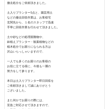
撤去処分をご依頼頂きました。
土入りプランター5点と、園芸用土
などの撤去回収作業は、お客様宅
玄関先から、１名のスタッフで迅速
手寧に回収作業を行わせて頂きました。
土や砂などの処理困難物や、
鉢植えプランター・観葉植物などの
植木処分でお困りになられる方は
沢山いらっしゃいますので、
一人でも多くのお困りのお客様の
お役に立てる様に、今後も一層の
努力をして参ります。
本日は土入りプランター即日回収を
ご依頼頂きまして誠にありがとう
ございました。
また何かでお困りの際には、
至急ご対応させて頂きますので、