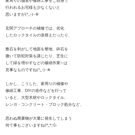
家周りの舗装や修繕工事をご自身で
行われるお宅様も少なくないと
思いますが(^_-)-☆
玄関アプローチの補修では、劣化
したロックタイルの張替えだったり、
敷石を剥がして地面を整地、砕石を
撒いて防犯対策を講じたり、芝生に
して緑を増やすなどの修繕作業✨は
見事なものですね(^_-)-☆
しかし、こうした、家周りの補修や
修繕工事、DIYの造作などを行って
いると、大型木材やロックタイル、
レンガ・コンクリート・ブロック処分など、
思わぬ廃棄物が大量に発生してしまう
何て事もございますね(*_*;💦