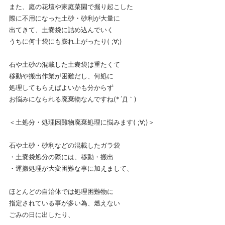
また、庭の花壇や家庭菜園で掘り起こした
際に不用になった土砂・砂利が大量に
出てきて、土嚢袋に詰め込んでいく
うちに何十袋にも膨れ上がったり( ;∀;)
石や土砂の混載した土嚢袋は重たくて
移動や搬出作業が困難だし、何処に
処理してもらえばよいかも分からず
お悩みになられる廃棄物なんですね(*´Д｀)
＜土処分・処理困難物廃棄処理に悩みます( ;∀;)＞
石や土砂・砂利などの混載したガラ袋
・土嚢袋処分の際には、移動・搬出
・運搬処理が大変困難な事に加えまして、
ほとんどの自治体では処理困難物に
指定されている事が多い為、燃えない
ごみの日に出したり、