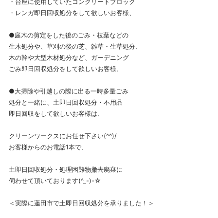
・台座に使用していたコンクリートブロック
・レンガ即日回収処分をして欲しいお客様、
●庭木の剪定をした後のごみ・枝葉などの
生木処分や、草刈の後の芝、雑草・生草処分、
木の幹や大型木材処分など、ガーデニング
ごみ即日回収処分をして欲しいお客様、
●大掃除や引越しの際に出る一時多量ごみ
処分と一緒に、土即日回収処分・不用品
即日回収をして欲しいお客様は、
クリーンワークスにお任せ下さい(^^)/
お客様からのお電話1本で、
土即日回収処分・処理困難物撤去廃棄に
伺わせて頂いております(^_-)-☆
＜実際に蓮田市で土即日回収処分を承りました！＞