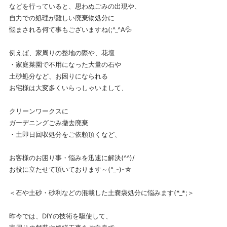
などを行っていると、思わぬごみの出現や、
自力での処理が難しい廃棄物処分に
悩まされる何て事もございますね(;^_^A💦
例えば、家周りの整地の際や、花壇
・家庭菜園で不用になった大量の石や
土砂処分など、お困りになられる
お宅様は大変多くいらっしゃいまして、
クリーンワークスに
ガーデニングごみ撤去廃棄
・土即日回収処分をご依頼頂くなど、
お客様のお困り事・悩みを迅速に解決(^^)/
お役に立たせて頂いております～(^_-)-☆
＜石や土砂・砂利などの混載した土嚢袋処分に悩みます(*_*;＞
昨今では、DIYの技術を駆使して、