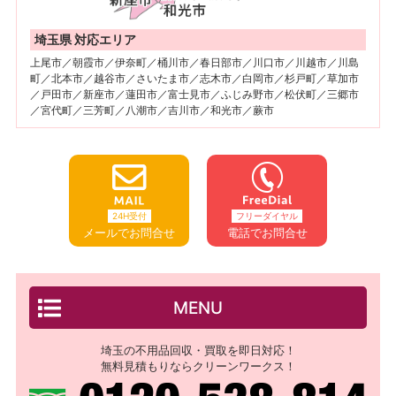
埼玉県 対応エリア
上尾市／朝霞市／伊奈町／桶川市／春日部市／川口市／川越市／川島
町／北本市／越谷市／さいたま市／志木市／白岡市／杉戸町／草加市
／戸田市／新座市／蓮田市／富士見市／ふじみ野市／松伏町／三郷市
／宮代町／三芳町／八潮市／吉川市／和光市／蕨市
24H受付
フリーダイヤル
メールでお問合せ
電話でお問合せ
MENU
埼玉の不用品回収・買取を即日対応！
無料見積もりならクリーンワークス！