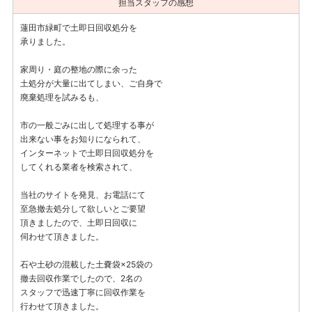
担当スタッフの感想
蓮田市緑町で土即日回収処分を
承りました。
家周り・庭の整地の際に余った
土処分が大量に出てしまい、ご自身で
廃棄処理を試みるも、
市の一般ごみに出して処理する事が
出来ない事をお知りになられて、
インターネットで土即日回収処分を
してくれる業者を検索されて、
当社のサイトを発見、お電話にて
至急撤去処分して欲しいとご要望
頂きましたので、土即日回収に
伺わせて頂きました。
石や土砂の混載した土嚢袋×25袋の
撤去回収作業でしたので、2名の
スタッフで迅速丁寧に回収作業を
行わせて頂きました。