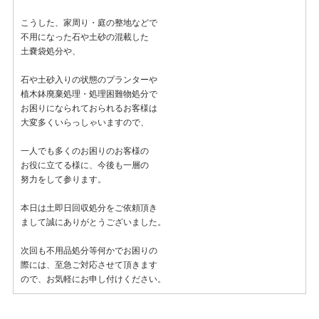
こうした、家周り・庭の整地などで
不用になった石や土砂の混載した
土嚢袋処分や、
石や土砂入りの状態のプランターや
植木鉢廃棄処理・処理困難物処分で
お困りになられておられるお客様は
大変多くいらっしゃいますので、
一人でも多くのお困りのお客様の
お役に立てる様に、今後も一層の
努力をして参ります。
本日は土即日回収処分をご依頼頂き
まして誠にありがとうございました。
次回も不用品処分等何かでお困りの
際には、至急ご対応させて頂きます
ので、お気軽にお申し付けください。