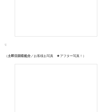
☟
（
土即日回収処分
／お客様お写真 ★アフター写真！）