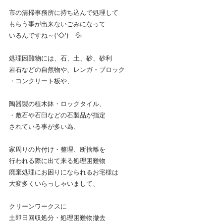
市の清掃事務所に持ち込んで処理して
もらう事が出来ないごみになって
いるんですね～('◇')ゞ💦
処理困難物には、石、土、砂、砂利
岩石などの自然物や、レンガ・ブロック
・コンクリート板や、
陶器製の植木鉢・ロックタイル、
・敷石や石臼などの石製品が指定
されている事が多い為、
家周りの片付け・整理、断捨離を
行われる際に出て来る処理困難物
廃棄処理にお困りになられるお宅様は
大変多くいらっしゃいまして、
クリーンワークスに
土即日回収処分・処理困難物撤去