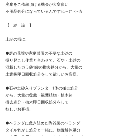
廃棄をご依頼頂ける機会が大変多い
不用品処分になっているんですね～(^_-)-☆
【 結 論 】
上記の様に、
●庭の花壇や家庭菜園の不要な土砂の
掘り起こし作業と合わせて、石や・土砂の
混載したガラ袋1袋の撤去処分から、大量の
土嚢袋即日回収処分をして欲しいお客様、
●石や土砂入りプランター1体の撤去処分
から、大量の盆栽・観葉植物・植木鉢
撤去処分・植木即日回収処分をして
欲しいお客様、
●ベランダに敷き詰めた陶器製のベランダ
タイル剥がし処分と一緒に、物置解体処分