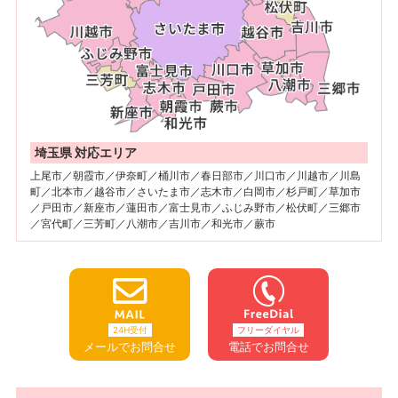
埼玉県 対応エリア
上尾市／朝霞市／伊奈町／桶川市／春日部市／川口市／川越市／川島
町／北本市／越谷市／さいたま市／志木市／白岡市／杉戸町／草加市
／戸田市／新座市／蓮田市／富士見市／ふじみ野市／松伏町／三郷市
／宮代町／三芳町／八潮市／吉川市／和光市／蕨市
24H受付
フリーダイヤル
メールでお問合せ
電話でお問合せ