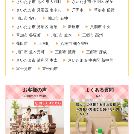
さいたま市 北区 東大成町
さいたま市 中央区 桜丘
さいたま市 見沼区 南中丸
戸田市
草加市 稲荷
川口市 安行
川口市 石神
さいたま市 見沼区 蓮沼
新座市
八潮市 中央
草加市 谷塚町
川口市 並木
三郷市 高州
蓮田市
上里町
八潮市 鶴ケ曽根
川口市 並木元町
三郷市 鷹野
三郷市 彦成
さいたま市 浦和区 本太
さいたま市 中央区 新中里
富士見市
東松山市
お客様の声
よくある質問
Customers Voice
Q&A