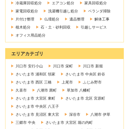
冷蔵庫回収処分
エアコン処分
家具回収処分
家電回収処分
洗濯機引越し処分
ベランダ掃除
片付け整理
仏壇処分
遺品整理
解体工事
植木処分
石・土・砂利回収
引越しサービス
オフィス用品処分
エリアカテゴリ
川口市 安行小山
川口市 栄町
川口市 新堀
さいたま市 浦和区 領家
さいたま市 中央区 鈴谷
さいたま市 西区 三橋
上尾市
ふじみ野市
久喜市
八潮市 茜町
草加市 八幡町
さいたま市 大宮区 東町
さいたま市 北区 宮原町
さいたま市 中央区 八王子
さいたま市 見沼区 東大宮
深谷市
八潮市 伊草
三郷市 中央
さいたま市 大宮区 堀の内町