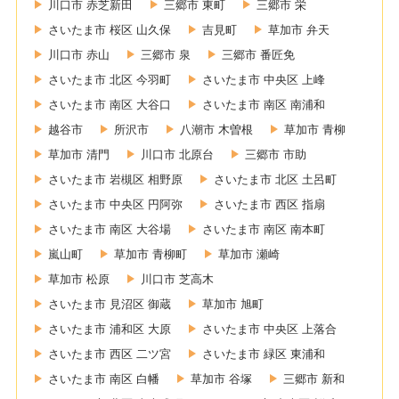
川口市 赤芝新田
三郷市 東町
三郷市 栄
さいたま市 桜区 山久保
吉見町
草加市 弁天
川口市 赤山
三郷市 泉
三郷市 番匠免
さいたま市 北区 今羽町
さいたま市 中央区 上峰
さいたま市 南区 大谷口
さいたま市 南区 南浦和
越谷市
所沢市
八潮市 木曽根
草加市 青柳
草加市 清門
川口市 北原台
三郷市 市助
さいたま市 岩槻区 相野原
さいたま市 北区 土呂町
さいたま市 中央区 円阿弥
さいたま市 西区 指扇
さいたま市 南区 大谷場
さいたま市 南区 南本町
嵐山町
草加市 青柳町
草加市 瀬崎
草加市 松原
川口市 芝高木
さいたま市 見沼区 御蔵
草加市 旭町
さいたま市 浦和区 大原
さいたま市 中央区 上落合
さいたま市 西区 二ツ宮
さいたま市 緑区 東浦和
さいたま市 南区 白幡
草加市 谷塚
三郷市 新和