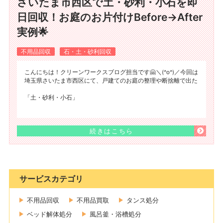
さいたま市西区で土・砂利・小石を即
日回収！お庭のお片付けBefore→After
実例🌟
不用品回収
石・土・砂利回収
こんにちは！クリーンワークスブログ担当です🤗＼(^o^)／今回は
埼玉県さいたま市西区にて、戸建てのお庭の整理や断捨離で出た
「土・砂利・小石」
続きはこちら
サービスカテゴリ
不用品回収
不用品買取
タンス処分
ベッド解体処分
風呂釜・浴槽処分