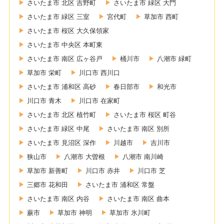
さいたま市 北区 吉野町
さいたま市 緑区 大門
さいたま市 緑区 三室
宮代町
草加市 西町
さいたま市 桜区 大久保領家
さいたま市 中央区 本町東
さいたま市 南区 広ヶ谷戸
桶川市
八潮市 緑町
草加市 栄町
川口市 西川口
さいたま市 浦和区 高砂
春日部市
和光市
川口市 青木
川口市 在家町
さいたま市 北区 植竹町
さいたま市 桜区 町谷
さいたま市 緑区 中尾
さいたま市 南区 別所
さいたま市 見沼区 深作
川越市
吉川市
狭山市
八潮市 大曽根
八潮市 南川崎
草加市 新善町
川口市 赤井
川口市 芝
三郷市 花和田
さいたま市 浦和区 常盤
さいたま市 南区 内谷
さいたま市 南区 曲本
蕨市
草加市 神明
草加市 氷川町