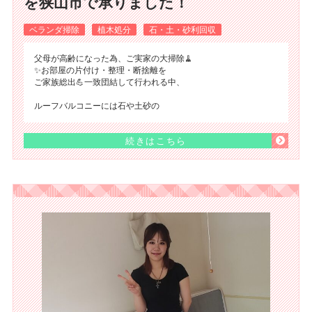
を狭山市で承りました！
ベランダ掃除
植木処分
石・土・砂利回収
父母が高齢になった為、ご実家の大掃除🧹
✨お部屋の片付け・整理・断捨離を
ご家族総出💪一致団結して行われる中、
ルーフバルコニーには石や土砂の
続きはこちら