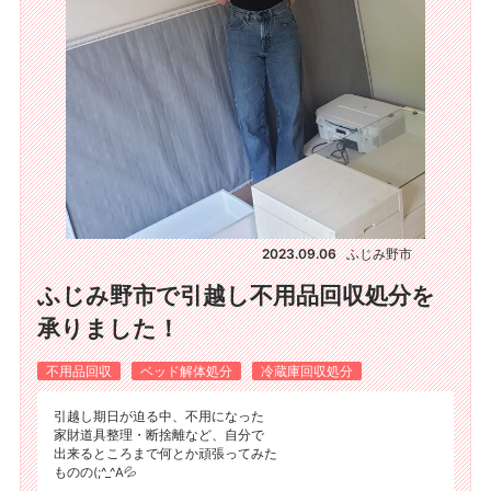
2023.09.06
ふじみ野市
ふじみ野市で引越し不用品回収処分を
承りました！
不用品回収
ベッド解体処分
冷蔵庫回収処分
引越し期日が迫る中、不用になった
家財道具整理・断捨離など、自分で
出来るところまで何とか頑張ってみた
ものの(;^_^A💦