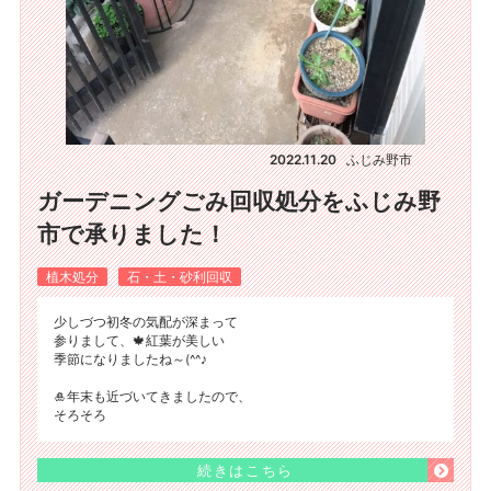
2022.11.20
ふじみ野市
ガーデニングごみ回収処分をふじみ野
市で承りました！
植木処分
石・土・砂利回収
少しづつ初冬の気配が深まって
参りまして、🍁紅葉が美しい
季節になりましたね～(^^♪
🎍年末も近づいてきましたので、
そろそろ
続きはこちら