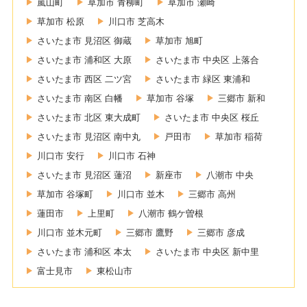
嵐山町
草加市 青柳町
草加市 瀬崎
草加市 松原
川口市 芝高木
さいたま市 見沼区 御蔵
草加市 旭町
さいたま市 浦和区 大原
さいたま市 中央区 上落合
さいたま市 西区 二ツ宮
さいたま市 緑区 東浦和
さいたま市 南区 白幡
草加市 谷塚
三郷市 新和
さいたま市 北区 東大成町
さいたま市 中央区 桜丘
さいたま市 見沼区 南中丸
戸田市
草加市 稲荷
川口市 安行
川口市 石神
さいたま市 見沼区 蓮沼
新座市
八潮市 中央
草加市 谷塚町
川口市 並木
三郷市 高州
蓮田市
上里町
八潮市 鶴ケ曽根
川口市 並木元町
三郷市 鷹野
三郷市 彦成
さいたま市 浦和区 本太
さいたま市 中央区 新中里
富士見市
東松山市