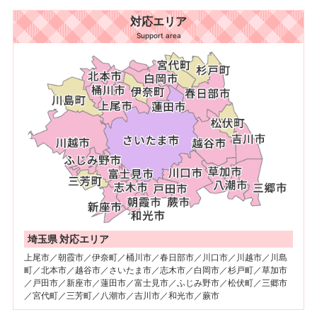
対応エリア
Support area
埼玉県 対応エリア
上尾市／朝霞市／伊奈町／桶川市／春日部市／川口市／川越市／川島
町／北本市／越谷市／さいたま市／志木市／白岡市／杉戸町／草加市
／戸田市／新座市／蓮田市／富士見市／ふじみ野市／松伏町／三郷市
／宮代町／三芳町／八潮市／吉川市／和光市／蕨市