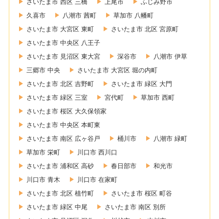
さいたま市 西区 三橋
上尾市
ふじみ野市
久喜市
八潮市 茜町
草加市 八幡町
さいたま市 大宮区 東町
さいたま市 北区 宮原町
さいたま市 中央区 八王子
さいたま市 見沼区 東大宮
深谷市
八潮市 伊草
三郷市 中央
さいたま市 大宮区 堀の内町
さいたま市 北区 吉野町
さいたま市 緑区 大門
さいたま市 緑区 三室
宮代町
草加市 西町
さいたま市 桜区 大久保領家
さいたま市 中央区 本町東
さいたま市 南区 広ヶ谷戸
桶川市
八潮市 緑町
草加市 栄町
川口市 西川口
さいたま市 浦和区 高砂
春日部市
和光市
川口市 青木
川口市 在家町
さいたま市 北区 植竹町
さいたま市 桜区 町谷
さいたま市 緑区 中尾
さいたま市 南区 別所