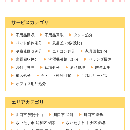
サービスカテゴリ
不用品回収
不用品買取
タンス処分
ベッド解体処分
風呂釜・浴槽処分
冷蔵庫回収処分
エアコン処分
家具回収処分
家電回収処分
洗濯機引越し処分
ベランダ掃除
片付け整理
仏壇処分
遺品整理
解体工事
植木処分
石・土・砂利回収
引越しサービス
オフィス用品処分
エリアカテゴリ
川口市 安行小山
川口市 栄町
川口市 新堀
さいたま市 浦和区 領家
さいたま市 中央区 鈴谷