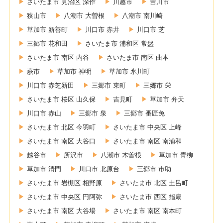
さいたま市 見沼区 深作
川越市
吉川市
狭山市
八潮市 大曽根
八潮市 南川崎
草加市 新善町
川口市 赤井
川口市 芝
三郷市 花和田
さいたま市 浦和区 常盤
さいたま市 南区 内谷
さいたま市 南区 曲本
蕨市
草加市 神明
草加市 氷川町
川口市 赤芝新田
三郷市 東町
三郷市 栄
さいたま市 桜区 山久保
吉見町
草加市 弁天
川口市 赤山
三郷市 泉
三郷市 番匠免
さいたま市 北区 今羽町
さいたま市 中央区 上峰
さいたま市 南区 大谷口
さいたま市 南区 南浦和
越谷市
所沢市
八潮市 木曽根
草加市 青柳
草加市 清門
川口市 北原台
三郷市 市助
さいたま市 岩槻区 相野原
さいたま市 北区 土呂町
さいたま市 中央区 円阿弥
さいたま市 西区 指扇
さいたま市 南区 大谷場
さいたま市 南区 南本町