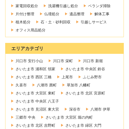
家電回収処分
洗濯機引越し処分
ベランダ掃除
片付け整理
仏壇処分
遺品整理
解体工事
植木処分
石・土・砂利回収
引越しサービス
オフィス用品処分
エリアカテゴリ
川口市 安行小山
川口市 栄町
川口市 新堀
さいたま市 浦和区 領家
さいたま市 中央区 鈴谷
さいたま市 西区 三橋
上尾市
ふじみ野市
久喜市
八潮市 茜町
草加市 八幡町
さいたま市 大宮区 東町
さいたま市 北区 宮原町
さいたま市 中央区 八王子
さいたま市 見沼区 東大宮
深谷市
八潮市 伊草
三郷市 中央
さいたま市 大宮区 堀の内町
さいたま市 北区 吉野町
さいたま市 緑区 大門