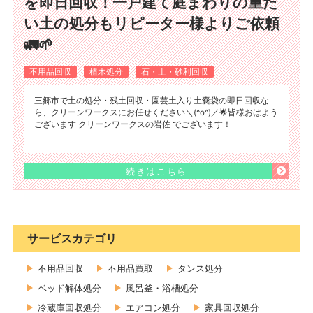
を即日回収！一戸建て庭まわりの重た
い土の処分もリピーター様よりご依頼
🚛🌱
不用品回収
植木処分
石・土・砂利回収
三郷市で土の処分・残土回収・園芸土入り土嚢袋の即日回収な
ら、クリーンワークスにお任せください＼(^o^)／🌟皆様おはよう
ございます クリーンワークスの岩佐 でございます！
続きはこちら
サービスカテゴリ
不用品回収
不用品買取
タンス処分
ベッド解体処分
風呂釜・浴槽処分
冷蔵庫回収処分
エアコン処分
家具回収処分