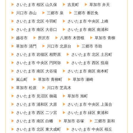
さいたま市 桜区 山久保
吉見町
草加市 弁天
川口市 赤山
三郷市 泉
三郷市 番匠免
さいたま市 北区 今羽町
さいたま市 中央区 上峰
さいたま市 南区 大谷口
さいたま市 南区 南浦和
越谷市
所沢市
八潮市 木曽根
草加市 青柳
草加市 清門
川口市 北原台
三郷市 市助
さいたま市 岩槻区 相野原
さいたま市 北区 土呂町
さいたま市 中央区 円阿弥
さいたま市 西区 指扇
さいたま市 南区 大谷場
さいたま市 南区 南本町
嵐山町
草加市 青柳町
草加市 瀬崎
草加市 松原
川口市 芝高木
さいたま市 見沼区 御蔵
草加市 旭町
さいたま市 浦和区 大原
さいたま市 中央区 上落合
さいたま市 西区 二ツ宮
さいたま市 緑区 東浦和
さいたま市 南区 白幡
草加市 谷塚
三郷市 新和
さいたま市 北区 東大成町
さいたま市 中央区 桜丘