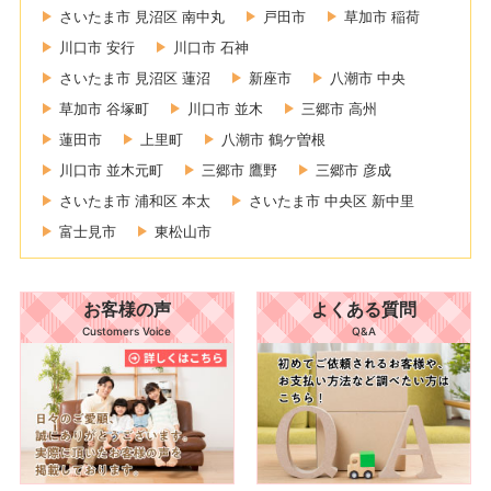
さいたま市 見沼区 南中丸
戸田市
草加市 稲荷
川口市 安行
川口市 石神
さいたま市 見沼区 蓮沼
新座市
八潮市 中央
草加市 谷塚町
川口市 並木
三郷市 高州
蓮田市
上里町
八潮市 鶴ケ曽根
川口市 並木元町
三郷市 鷹野
三郷市 彦成
さいたま市 浦和区 本太
さいたま市 中央区 新中里
富士見市
東松山市
お客様の声
よくある質問
Customers Voice
Q&A