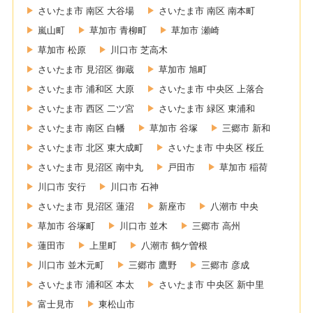
さいたま市 南区 大谷場
さいたま市 南区 南本町
嵐山町
草加市 青柳町
草加市 瀬崎
草加市 松原
川口市 芝高木
さいたま市 見沼区 御蔵
草加市 旭町
さいたま市 浦和区 大原
さいたま市 中央区 上落合
さいたま市 西区 二ツ宮
さいたま市 緑区 東浦和
さいたま市 南区 白幡
草加市 谷塚
三郷市 新和
さいたま市 北区 東大成町
さいたま市 中央区 桜丘
さいたま市 見沼区 南中丸
戸田市
草加市 稲荷
川口市 安行
川口市 石神
さいたま市 見沼区 蓮沼
新座市
八潮市 中央
草加市 谷塚町
川口市 並木
三郷市 高州
蓮田市
上里町
八潮市 鶴ケ曽根
川口市 並木元町
三郷市 鷹野
三郷市 彦成
さいたま市 浦和区 本太
さいたま市 中央区 新中里
富士見市
東松山市