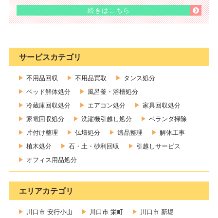
続きはこちら
サービスカテゴリ
不用品回収
不用品買取
タンス処分
ベッド解体処分
風呂釜・浴槽処分
冷蔵庫回収処分
エアコン処分
家具回収処分
家電回収処分
洗濯機引越し処分
ベランダ掃除
片付け整理
仏壇処分
遺品整理
解体工事
植木処分
石・土・砂利回収
引越しサービス
オフィス用品処分
エリアカテゴリ
川口市 安行小山
川口市 栄町
川口市 新堀