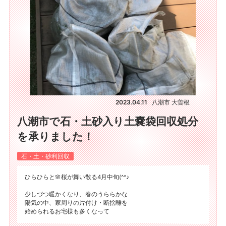
2023.04.11
八潮市 大曽根
八潮市で石・土砂入り土嚢袋回収処分
を承りました！
石・土・砂利回収
ひらひらと🌸桜が舞い散る4月中旬(^^♪
少しづつ暖かくなり、春のうららかな
陽気の中、家周りの片付け・断捨離を
始められるお宅様も多くなって