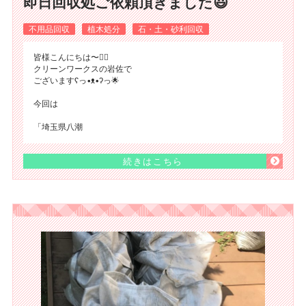
即日回収処ご依頼頂きました😃
不用品回収
植木処分
石・土・砂利回収
皆様こんにちは〜🙂‍↕️
クリーンワークスの岩佐で
ございますʕ⁠っ⁠•⁠ᴥ⁠•⁠ʔ⁠っ🌟
今回は
「埼玉県八潮
続きはこちら