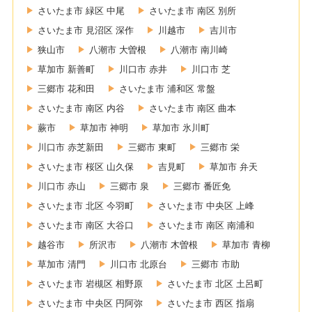
さいたま市 緑区 中尾
さいたま市 南区 別所
さいたま市 見沼区 深作
川越市
吉川市
狭山市
八潮市 大曽根
八潮市 南川崎
草加市 新善町
川口市 赤井
川口市 芝
三郷市 花和田
さいたま市 浦和区 常盤
さいたま市 南区 内谷
さいたま市 南区 曲本
蕨市
草加市 神明
草加市 氷川町
川口市 赤芝新田
三郷市 東町
三郷市 栄
さいたま市 桜区 山久保
吉見町
草加市 弁天
川口市 赤山
三郷市 泉
三郷市 番匠免
さいたま市 北区 今羽町
さいたま市 中央区 上峰
さいたま市 南区 大谷口
さいたま市 南区 南浦和
越谷市
所沢市
八潮市 木曽根
草加市 青柳
草加市 清門
川口市 北原台
三郷市 市助
さいたま市 岩槻区 相野原
さいたま市 北区 土呂町
さいたま市 中央区 円阿弥
さいたま市 西区 指扇