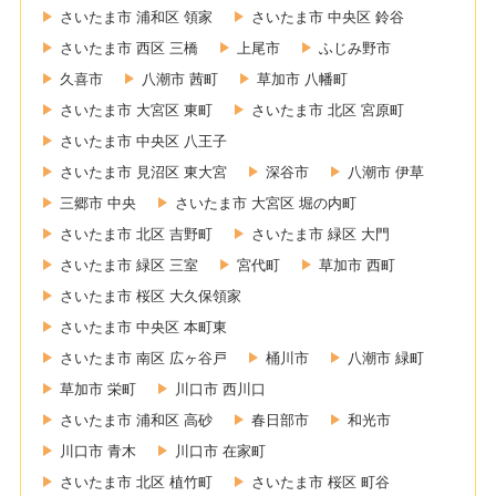
さいたま市 浦和区 領家
さいたま市 中央区 鈴谷
さいたま市 西区 三橋
上尾市
ふじみ野市
久喜市
八潮市 茜町
草加市 八幡町
さいたま市 大宮区 東町
さいたま市 北区 宮原町
さいたま市 中央区 八王子
さいたま市 見沼区 東大宮
深谷市
八潮市 伊草
三郷市 中央
さいたま市 大宮区 堀の内町
さいたま市 北区 吉野町
さいたま市 緑区 大門
さいたま市 緑区 三室
宮代町
草加市 西町
さいたま市 桜区 大久保領家
さいたま市 中央区 本町東
さいたま市 南区 広ヶ谷戸
桶川市
八潮市 緑町
草加市 栄町
川口市 西川口
さいたま市 浦和区 高砂
春日部市
和光市
川口市 青木
川口市 在家町
さいたま市 北区 植竹町
さいたま市 桜区 町谷