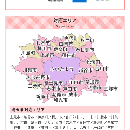
対応エリア
Support area
埼玉県 対応エリア
上尾市／朝霞市／伊奈町／桶川市／春日部市／川口市／川越市／川島
町／北本市／越谷市／さいたま市／志木市／白岡市／杉戸町／草加市
／戸田市／新座市／蓮田市／富士見市／ふじみ野市／松伏町／三郷市