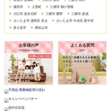
蓮田市
上里町
八潮市 鶴ケ曽根
川口市 並木元町
三郷市 鷹野
三郷市 彦成
さいたま市 浦和区 本太
さいたま市 中央区 新中里
富士見市
東松山市
お客様の声
よくある質問
Customers Voice
Q&A