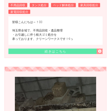
不用品回収
タンス処分
ベッド解体処分
家具回収処分
家電回収処分
​皆様こんにちは～！🙂‍↕️
埼玉県全域で、不用品回収・遺品整理
・お引越しに伴う粗大ゴミ処分を
承っております、クリーンワークスです！ʕ⁠っ
続きはこちら