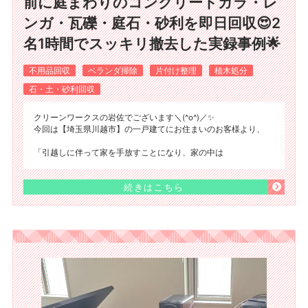
前に庭まわりのコンクリートガラ・レ
ンガ・瓦礫・庭石・砂利を即日回収😍2
名1時間でスッキリ撤去した実録事例🌟
不用品回収
ベランダ掃除
片付け整理
植木処分
石・土・砂利回収
クリーンワークスの岩佐でございます＼(^o^)／✨
今回は【埼玉県川越市】の一戸建てにお住まいのお客様より、
「引越しに伴って家を手放すことになり、家の中は
続きはこちら