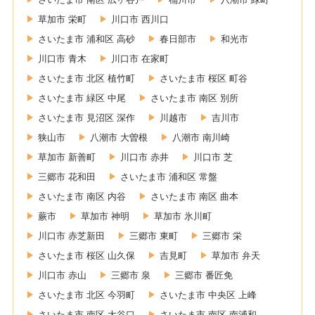
草加市 栄町
川口市 西川口
さいたま市 浦和区 高砂
春日部市
和光市
川口市 青木
川口市 在家町
さいたま市 北区 植竹町
さいたま市 桜区 町谷
さいたま市 緑区 中尾
さいたま市 南区 別所
さいたま市 見沼区 深作
川越市
吉川市
狭山市
八潮市 大曽根
八潮市 南川崎
草加市 新善町
川口市 赤井
川口市 芝
三郷市 花和田
さいたま市 浦和区 常盤
さいたま市 南区 内谷
さいたま市 南区 曲本
蕨市
草加市 神明
草加市 氷川町
川口市 赤芝新田
三郷市 東町
三郷市 栄
さいたま市 桜区 山久保
吉見町
草加市 弁天
川口市 赤山
三郷市 泉
三郷市 番匠免
さいたま市 北区 今羽町
さいたま市 中央区 上峰
さいたま市 南区 大谷口
さいたま市 南区 南浦和