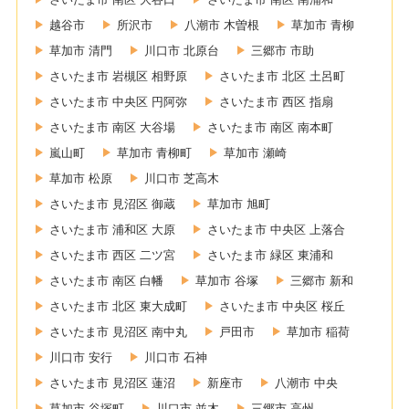
越谷市
所沢市
八潮市 木曽根
草加市 青柳
草加市 清門
川口市 北原台
三郷市 市助
さいたま市 岩槻区 相野原
さいたま市 北区 土呂町
さいたま市 中央区 円阿弥
さいたま市 西区 指扇
さいたま市 南区 大谷場
さいたま市 南区 南本町
嵐山町
草加市 青柳町
草加市 瀬崎
草加市 松原
川口市 芝高木
さいたま市 見沼区 御蔵
草加市 旭町
さいたま市 浦和区 大原
さいたま市 中央区 上落合
さいたま市 西区 二ツ宮
さいたま市 緑区 東浦和
さいたま市 南区 白幡
草加市 谷塚
三郷市 新和
さいたま市 北区 東大成町
さいたま市 中央区 桜丘
さいたま市 見沼区 南中丸
戸田市
草加市 稲荷
川口市 安行
川口市 石神
さいたま市 見沼区 蓮沼
新座市
八潮市 中央
草加市 谷塚町
川口市 並木
三郷市 高州