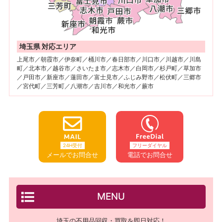
埼玉県 対応エリア
上尾市／朝霞市／伊奈町／桶川市／春日部市／川口市／川越市／川島
町／北本市／越谷市／さいたま市／志木市／白岡市／杉戸町／草加市
／戸田市／新座市／蓮田市／富士見市／ふじみ野市／松伏町／三郷市
／宮代町／三芳町／八潮市／吉川市／和光市／蕨市
24H受付
フリーダイヤル
メールでお問合せ
電話でお問合せ
MENU
埼玉の不用品回収・買取を即日対応！