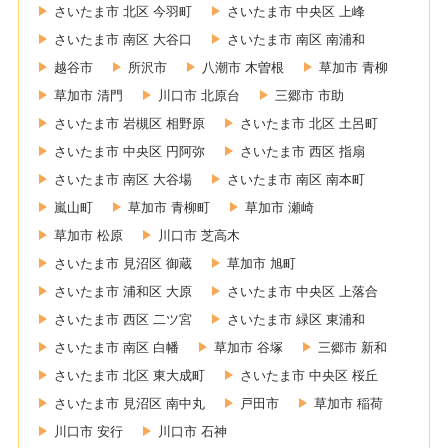
さいたま市 北区 今羽町
さいたま市 中央区 上峰
さいたま市 南区 大谷口
さいたま市 南区 南浦和
越谷市
所沢市
八潮市 木曽根
草加市 青柳
草加市 清門
川口市 北原台
三郷市 市助
さいたま市 岩槻区 相野原
さいたま市 北区 土呂町
さいたま市 中央区 円阿弥
さいたま市 西区 指扇
さいたま市 南区 大谷場
さいたま市 南区 南本町
嵐山町
草加市 青柳町
草加市 瀬崎
草加市 松原
川口市 芝高木
さいたま市 見沼区 御蔵
草加市 旭町
さいたま市 浦和区 大原
さいたま市 中央区 上落合
さいたま市 西区 二ツ宮
さいたま市 緑区 東浦和
さいたま市 南区 白幡
草加市 谷塚
三郷市 新和
さいたま市 北区 東大成町
さいたま市 中央区 桜丘
さいたま市 見沼区 南中丸
戸田市
草加市 稲荷
川口市 安行
川口市 石神