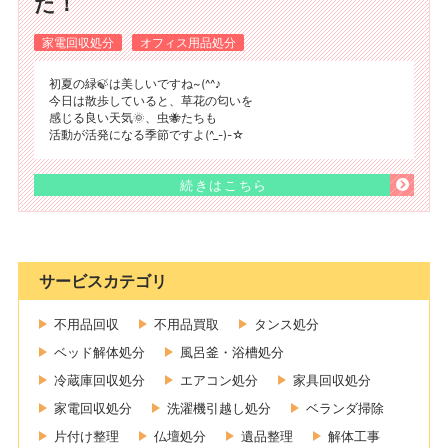
た！
家電回収処分
オフィス用品処分
初夏の緑🍃は美しいですね~(^^♪
今日は散歩していると、草花の匂いを
感じる良い天気🌞、虫🐝たちも
活動が活発になる季節ですよ(^_-)-☆
続きはこちら
サービスカテゴリ
不用品回収
不用品買取
タンス処分
ベッド解体処分
風呂釜・浴槽処分
冷蔵庫回収処分
エアコン処分
家具回収処分
家電回収処分
洗濯機引越し処分
ベランダ掃除
片付け整理
仏壇処分
遺品整理
解体工事