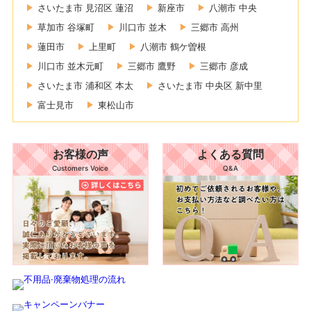
さいたま市 見沼区 蓮沼
新座市
八潮市 中央
草加市 谷塚町
川口市 並木
三郷市 高州
蓮田市
上里町
八潮市 鶴ケ曽根
川口市 並木元町
三郷市 鷹野
三郷市 彦成
さいたま市 浦和区 本太
さいたま市 中央区 新中里
富士見市
東松山市
お客様の声
よくある質問
Customers Voice
Q&A