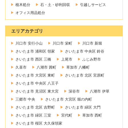
植木処分
石・土・砂利回収
引越しサービス
オフィス用品処分
エリアカテゴリ
川口市 安行小山
川口市 栄町
川口市 新堀
さいたま市 浦和区 領家
さいたま市 中央区 鈴谷
さいたま市 西区 三橋
上尾市
ふじみ野市
久喜市
八潮市 茜町
草加市 八幡町
さいたま市 大宮区 東町
さいたま市 北区 宮原町
さいたま市 中央区 八王子
さいたま市 見沼区 東大宮
深谷市
八潮市 伊草
三郷市 中央
さいたま市 大宮区 堀の内町
さいたま市 北区 吉野町
さいたま市 緑区 大門
さいたま市 緑区 三室
宮代町
草加市 西町
さいたま市 桜区 大久保領家