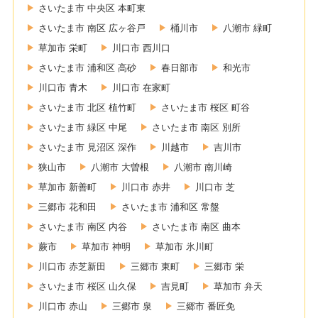
さいたま市 中央区 本町東
さいたま市 南区 広ヶ谷戸
桶川市
八潮市 緑町
草加市 栄町
川口市 西川口
さいたま市 浦和区 高砂
春日部市
和光市
川口市 青木
川口市 在家町
さいたま市 北区 植竹町
さいたま市 桜区 町谷
さいたま市 緑区 中尾
さいたま市 南区 別所
さいたま市 見沼区 深作
川越市
吉川市
狭山市
八潮市 大曽根
八潮市 南川崎
草加市 新善町
川口市 赤井
川口市 芝
三郷市 花和田
さいたま市 浦和区 常盤
さいたま市 南区 内谷
さいたま市 南区 曲本
蕨市
草加市 神明
草加市 氷川町
川口市 赤芝新田
三郷市 東町
三郷市 栄
さいたま市 桜区 山久保
吉見町
草加市 弁天
川口市 赤山
三郷市 泉
三郷市 番匠免