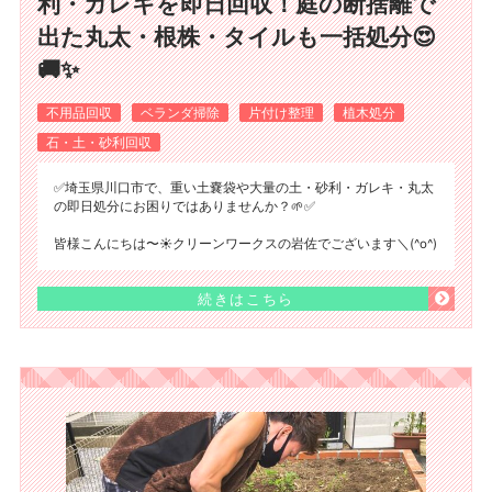
利・ガレキを即日回収！庭の断捨離で
出た丸太・根株・タイルも一括処分😍
🚚✨
不用品回収
ベランダ掃除
片付け整理
植木処分
石・土・砂利回収
✅️埼玉県川口市で、重い土嚢袋や大量の土・砂利・ガレキ・丸太
の即日処分にお困りではありませんか？🌱✅️
皆様こんにちは〜☀️クリーンワークスの岩佐でございます＼(^o^)
続きはこちら