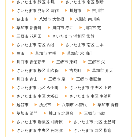
さいたま市 緑区 中尾
さいたま市 南区 別所
さいたま市 見沼区 深作
川越市
吉川市
狭山市
八潮市 大曽根
八潮市 南川崎
草加市 新善町
川口市 赤井
川口市 芝
三郷市 花和田
さいたま市 浦和区 常盤
さいたま市 南区 内谷
さいたま市 南区 曲本
蕨市
草加市 神明
草加市 氷川町
川口市 赤芝新田
三郷市 東町
三郷市 栄
さいたま市 桜区 山久保
吉見町
草加市 弁天
川口市 赤山
三郷市 泉
三郷市 番匠免
さいたま市 北区 今羽町
さいたま市 中央区 上峰
さいたま市 南区 大谷口
さいたま市 南区 南浦和
越谷市
所沢市
八潮市 木曽根
草加市 青柳
草加市 清門
川口市 北原台
三郷市 市助
さいたま市 岩槻区 相野原
さいたま市 北区 土呂町
さいたま市 中央区 円阿弥
さいたま市 西区 指扇