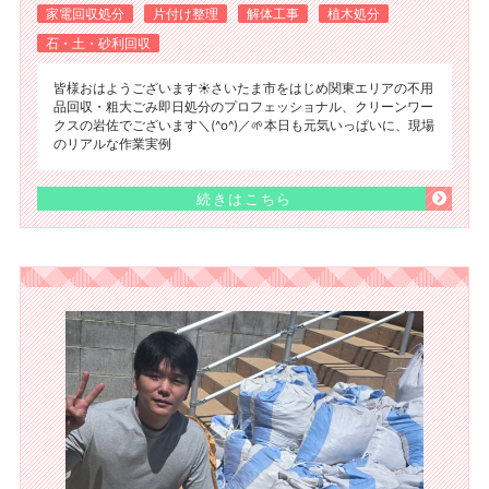
家電回収処分
片付け整理
解体工事
植木処分
石・土・砂利回収
皆様おはようございます☀️さいたま市をはじめ関東エリアの不用
品回収・粗大ごみ即日処分のプロフェッショナル、クリーンワー
クスの岩佐でございます＼(^o^)／🌱本日も元気いっぱいに、現場
のリアルな作業実例
続きはこちら