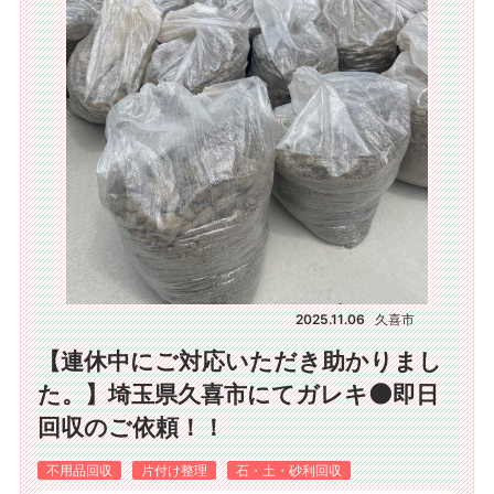
2025.11.06
久喜市
【連休中にご対応いただき助かりまし
た。】埼玉県久喜市にてガレキ🌑即日
回収のご依頼！！
不用品回収
片付け整理
石・土・砂利回収