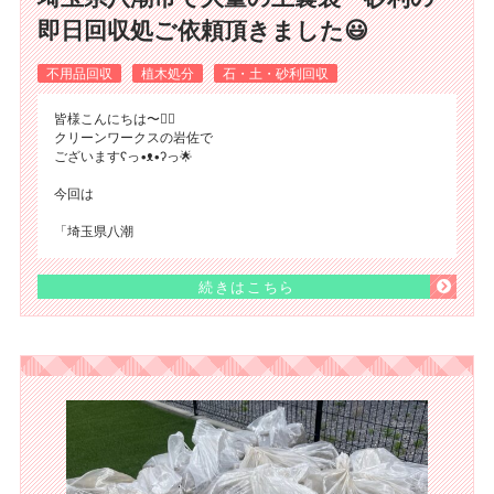
即日回収処ご依頼頂きました😃
不用品回収
植木処分
石・土・砂利回収
皆様こんにちは〜🙂‍↕️
クリーンワークスの岩佐で
ございますʕ⁠っ⁠•⁠ᴥ⁠•⁠ʔ⁠っ🌟
今回は
「埼玉県八潮
続きはこちら