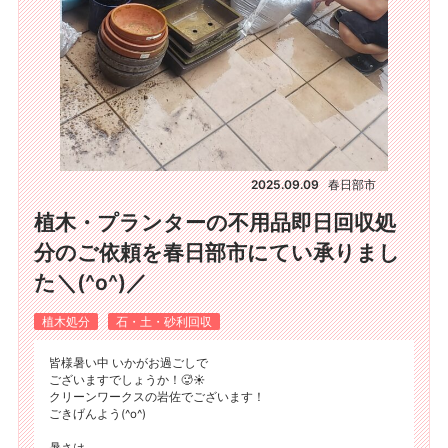
2025.09.09
春日部市
植木・プランターの不用品即日回収処
分のご依頼を春日部市にてい承りまし
た＼(^o^)／
植木処分
石・土・砂利回収
皆様暑い中 いかがお過ごしで
ございますでしょうか！🥵☀️
クリーンワークスの岩佐でございます！
ごきげんよう(^o^)
暑さは