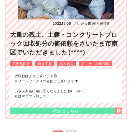
2022.12.06
さいたま市 南区 南本町
大量の残土、土嚢・コンクリートブロ
ック回収処分の御依頼をさいたま市南
区でいただきました(*^^*)
不用品回収
解体工事
植木処分
石・土・砂利回収
皆様おはようございます😃
クリーンワークスの岩佐でございます★
いやぁ本当に急に寒くなりましたね( >д<)､;'.･
もはやダウン無しで
続きはこちら