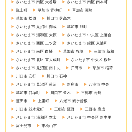
さいたま市 南区 大谷場
さいたま市 南区 南本町
嵐山町
草加市 青柳町
草加市 瀬崎
草加市 松原
川口市 芝高木
さいたま市 見沼区 御蔵
草加市 旭町
さいたま市 浦和区 大原
さいたま市 中央区 上落合
さいたま市 西区 二ツ宮
さいたま市 緑区 東浦和
さいたま市 南区 白幡
草加市 谷塚
三郷市 新和
さいたま市 北区 東大成町
さいたま市 中央区 桜丘
さいたま市 見沼区 南中丸
戸田市
草加市 稲荷
川口市 安行
川口市 石神
さいたま市 見沼区 蓮沼
新座市
八潮市 中央
草加市 谷塚町
川口市 並木
三郷市 高州
蓮田市
上里町
八潮市 鶴ケ曽根
川口市 並木元町
三郷市 鷹野
三郷市 彦成
さいたま市 浦和区 本太
さいたま市 中央区 新中里
富士見市
東松山市