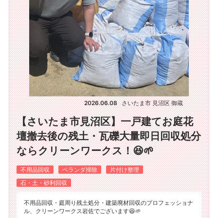
2026.06.08
さいたま市 見沼区 御蔵
【さいたま市見沼区】一戸建てお庭花
壇撤去後の残土・瓦礫大量即日回収処分
ならクリーンワークス！😆🌱
不用品回収
ベランダ掃除
片付け整理
石・土・砂利回収
不用品回収・庭周り残土処分・建築廃材回収のプロフェッショナ
ル、クリーンワークス岩佐でございます😆🌱