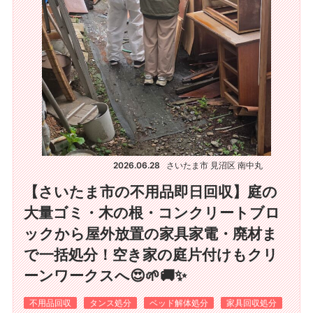
2026.06.28
さいたま市 見沼区 南中丸
【さいたま市の不用品即日回収】庭の
大量ゴミ・木の根・コンクリートブロ
ックから屋外放置の家具家電・廃材ま
で一括処分！空き家の庭片付けもクリ
ーンワークスへ😍🌱🚚✨
不用品回収
タンス処分
ベッド解体処分
家具回収処分