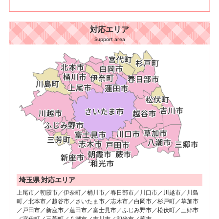
対応エリア
Support area
埼玉県 対応エリア
上尾市／朝霞市／伊奈町／桶川市／春日部市／川口市／川越市／川島
町／北本市／越谷市／さいたま市／志木市／白岡市／杉戸町／草加市
／戸田市／新座市／蓮田市／富士見市／ふじみ野市／松伏町／三郷市
／宮代町／三芳町／八潮市／吉川市／和光市／蕨市