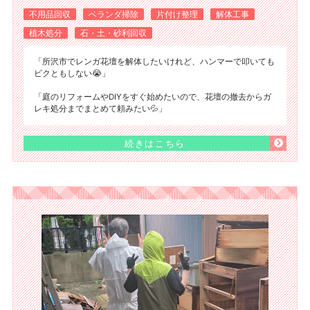
不用品回収
ベランダ掃除
片付け整理
解体工事
植木処分
石・土・砂利回収
「所沢市でレンガ花壇を解体したいけれど、ハンマーで叩いても
ビクともしない😭」
「庭のリフォームやDIYをすぐ始めたいので、花壇の撤去からガ
レキ処分までまとめて頼みたい💦」
続きはこちら