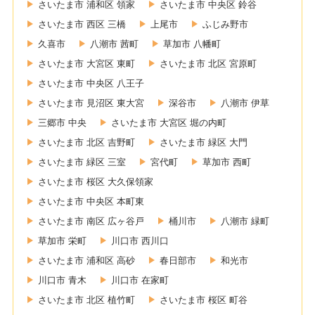
さいたま市 浦和区 領家
さいたま市 中央区 鈴谷
さいたま市 西区 三橋
上尾市
ふじみ野市
久喜市
八潮市 茜町
草加市 八幡町
さいたま市 大宮区 東町
さいたま市 北区 宮原町
さいたま市 中央区 八王子
さいたま市 見沼区 東大宮
深谷市
八潮市 伊草
三郷市 中央
さいたま市 大宮区 堀の内町
さいたま市 北区 吉野町
さいたま市 緑区 大門
さいたま市 緑区 三室
宮代町
草加市 西町
さいたま市 桜区 大久保領家
さいたま市 中央区 本町東
さいたま市 南区 広ヶ谷戸
桶川市
八潮市 緑町
草加市 栄町
川口市 西川口
さいたま市 浦和区 高砂
春日部市
和光市
川口市 青木
川口市 在家町
さいたま市 北区 植竹町
さいたま市 桜区 町谷