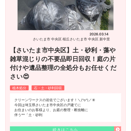
2026.03.14
さいたま市 中央区 桜丘
さいたま市 中央区 新中里
【さいたま市中央区】土・砂利・藻や
雑草混じりの不要品即日回収！庭の片
付けや遺品整理の全処分もお任せくだ
さい😍
植木処分
石・土・砂利回収
クリーンワークスの岩佐でございます！＼(^o^)／☀️
今回は埼玉県さいたま市中央区の戸建てに
お住まいのお客様より、お庭の整理・断捨離に
伴う**「土・砂利
続きはこちら