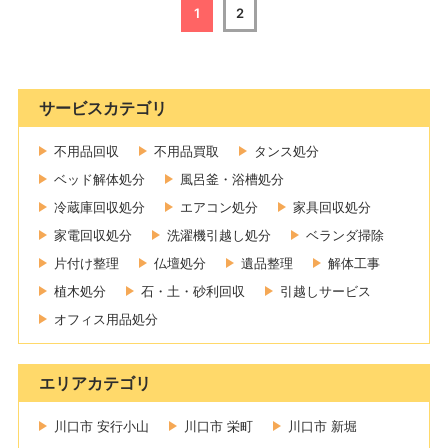
1
2
サービスカテゴリ
不用品回収
不用品買取
タンス処分
ベッド解体処分
風呂釜・浴槽処分
冷蔵庫回収処分
エアコン処分
家具回収処分
家電回収処分
洗濯機引越し処分
ベランダ掃除
片付け整理
仏壇処分
遺品整理
解体工事
植木処分
石・土・砂利回収
引越しサービス
オフィス用品処分
エリアカテゴリ
川口市 安行小山
川口市 栄町
川口市 新堀