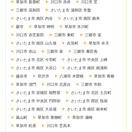
草加市 新善町
川口市 赤井
川口市 芝
三郷市 花和田
さいたま市 浦和区 常盤
さいたま市 南区 内谷
さいたま市 南区 曲本
蕨市
草加市 神明
草加市 氷川町
川口市 赤芝新田
三郷市 東町
三郷市 栄
さいたま市 桜区 山久保
吉見町
草加市 弁天
川口市 赤山
三郷市 泉
三郷市 番匠免
さいたま市 北区 今羽町
さいたま市 中央区 上峰
さいたま市 南区 大谷口
さいたま市 南区 南浦和
越谷市
所沢市
八潮市 木曽根
草加市 青柳
草加市 清門
川口市 北原台
三郷市 市助
さいたま市 岩槻区 相野原
さいたま市 北区 土呂町
さいたま市 中央区 円阿弥
さいたま市 西区 指扇
さいたま市 南区 大谷場
さいたま市 南区 南本町
嵐山町
草加市 青柳町
草加市 瀬崎
草加市 松原
川口市 芝高木