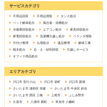
サービスカテゴリ
不用品回収
不用品買取
タンス処分
ベッド解体処分
風呂釜・浴槽処分
冷蔵庫回収処分
エアコン処分
家具回収処分
家電回収処分
洗濯機引越し処分
ベランダ掃除
片付け整理
仏壇処分
遺品整理
解体工事
植木処分
石・土・砂利回収
引越しサービス
オフィス用品処分
エリアカテゴリ
川口市 安行小山
川口市 栄町
川口市 新堀
さいたま市 浦和区 領家
さいたま市 中央区 鈴谷
さいたま市 西区 三橋
上尾市
ふじみ野市
久喜市
八潮市 茜町
草加市 八幡町