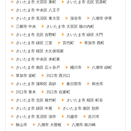
さいたま市 大宮区 東町
さいたま市 北区 宮原町
さいたま市 中央区 八王子
さいたま市 見沼区 東大宮
深谷市
八潮市 伊草
三郷市 中央
さいたま市 大宮区 堀の内町
さいたま市 北区 吉野町
さいたま市 緑区 大門
さいたま市 緑区 三室
宮代町
草加市 西町
さいたま市 桜区 大久保領家
さいたま市 中央区 本町東
さいたま市 南区 広ヶ谷戸
桶川市
八潮市 緑町
草加市 栄町
川口市 西川口
さいたま市 浦和区 高砂
春日部市
和光市
川口市 青木
川口市 在家町
さいたま市 北区 植竹町
さいたま市 桜区 町谷
さいたま市 緑区 中尾
さいたま市 南区 別所
さいたま市 見沼区 深作
川越市
吉川市
狭山市
八潮市 大曽根
八潮市 南川崎