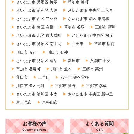
さいたま市 見沼区 御蔵
草加市 旭町
さいたま市 浦和区 大原
さいたま市 中央区 上落合
さいたま市 西区 二ツ宮
さいたま市 緑区 東浦和
さいたま市 南区 白幡
草加市 谷塚
三郷市 新和
さいたま市 北区 東大成町
さいたま市 中央区 桜丘
さいたま市 見沼区 南中丸
戸田市
草加市 稲荷
川口市 安行
川口市 石神
さいたま市 見沼区 蓮沼
新座市
八潮市 中央
草加市 谷塚町
川口市 並木
三郷市 高州
蓮田市
上里町
八潮市 鶴ケ曽根
川口市 並木元町
三郷市 鷹野
三郷市 彦成
さいたま市 浦和区 本太
さいたま市 中央区 新中里
富士見市
東松山市
お客様の声
よくある質問
Customers Voice
Q&A