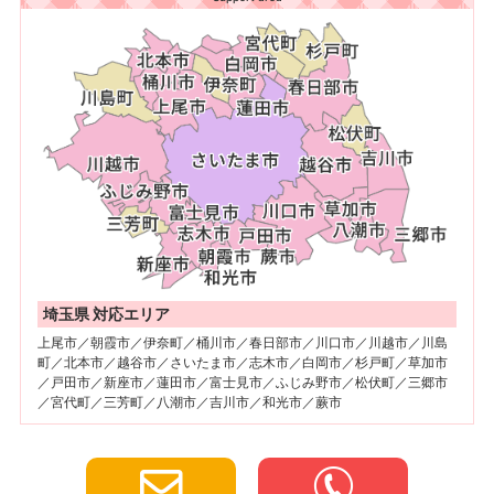
埼玉県 対応エリア
上尾市／朝霞市／伊奈町／桶川市／春日部市／川口市／川越市／川島
町／北本市／越谷市／さいたま市／志木市／白岡市／杉戸町／草加市
／戸田市／新座市／蓮田市／富士見市／ふじみ野市／松伏町／三郷市
／宮代町／三芳町／八潮市／吉川市／和光市／蕨市