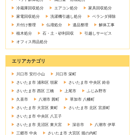
冷蔵庫回収処分
エアコン処分
家具回収処分
家電回収処分
洗濯機引越し処分
ベランダ掃除
片付け整理
仏壇処分
遺品整理
解体工事
植木処分
石・土・砂利回収
引越しサービス
オフィス用品処分
エリアカテゴリ
川口市 安行小山
川口市 栄町
さいたま市 浦和区 領家
さいたま市 中央区 鈴谷
さいたま市 西区 三橋
上尾市
ふじみ野市
久喜市
八潮市 茜町
草加市 八幡町
さいたま市 大宮区 東町
さいたま市 北区 宮原町
さいたま市 中央区 八王子
さいたま市 見沼区 東大宮
深谷市
八潮市 伊草
三郷市 中央
さいたま市 大宮区 堀の内町