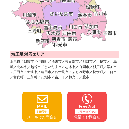
埼玉県 対応エリア
上尾市／朝霞市／伊奈町／桶川市／春日部市／川口市／川越市／川島
町／北本市／越谷市／さいたま市／志木市／白岡市／杉戸町／草加市
／戸田市／新座市／蓮田市／富士見市／ふじみ野市／松伏町／三郷市
／宮代町／三芳町／八潮市／吉川市／和光市／蕨市
24H受付
フリーダイヤル
メールでお問合せ
電話でお問合せ