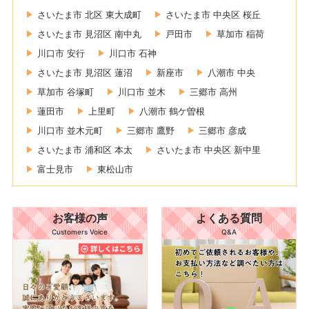
さいたま市 北区 東大成町
さいたま市 中央区 桜丘
さいたま市 見沼区 南中丸
戸田市
草加市 稲荷
川口市 安行
川口市 石神
さいたま市 見沼区 蓮沼
新座市
八潮市 中央
草加市 谷塚町
川口市 並木
三郷市 高州
蓮田市
上里町
八潮市 鶴ケ曽根
川口市 並木元町
三郷市 鷹野
三郷市 彦成
さいたま市 浦和区 本太
さいたま市 中央区 新中里
富士見市
東松山市
お客様の声
よくある質問
Customers Voice
Q&A