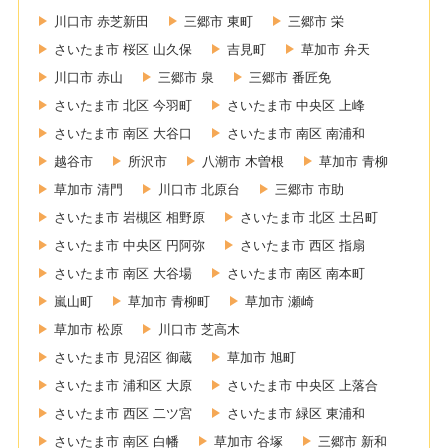
川口市 赤芝新田
三郷市 東町
三郷市 栄
さいたま市 桜区 山久保
吉見町
草加市 弁天
川口市 赤山
三郷市 泉
三郷市 番匠免
さいたま市 北区 今羽町
さいたま市 中央区 上峰
さいたま市 南区 大谷口
さいたま市 南区 南浦和
越谷市
所沢市
八潮市 木曽根
草加市 青柳
草加市 清門
川口市 北原台
三郷市 市助
さいたま市 岩槻区 相野原
さいたま市 北区 土呂町
さいたま市 中央区 円阿弥
さいたま市 西区 指扇
さいたま市 南区 大谷場
さいたま市 南区 南本町
嵐山町
草加市 青柳町
草加市 瀬崎
草加市 松原
川口市 芝高木
さいたま市 見沼区 御蔵
草加市 旭町
さいたま市 浦和区 大原
さいたま市 中央区 上落合
さいたま市 西区 二ツ宮
さいたま市 緑区 東浦和
さいたま市 南区 白幡
草加市 谷塚
三郷市 新和