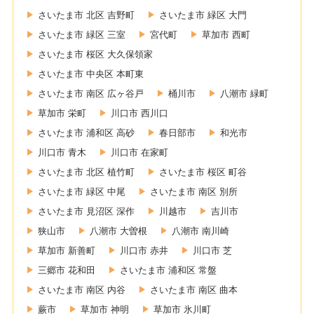
さいたま市 北区 吉野町
さいたま市 緑区 大門
さいたま市 緑区 三室
宮代町
草加市 西町
さいたま市 桜区 大久保領家
さいたま市 中央区 本町東
さいたま市 南区 広ヶ谷戸
桶川市
八潮市 緑町
草加市 栄町
川口市 西川口
さいたま市 浦和区 高砂
春日部市
和光市
川口市 青木
川口市 在家町
さいたま市 北区 植竹町
さいたま市 桜区 町谷
さいたま市 緑区 中尾
さいたま市 南区 別所
さいたま市 見沼区 深作
川越市
吉川市
狭山市
八潮市 大曽根
八潮市 南川崎
草加市 新善町
川口市 赤井
川口市 芝
三郷市 花和田
さいたま市 浦和区 常盤
さいたま市 南区 内谷
さいたま市 南区 曲本
蕨市
草加市 神明
草加市 氷川町