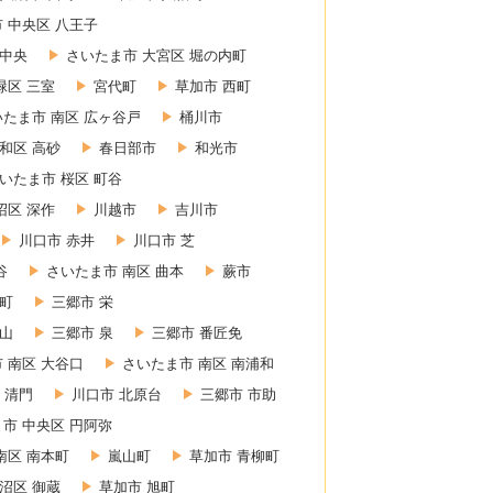
 中央区 八王子
 中央
さいたま市 大宮区 堀の内町
緑区 三室
宮代町
草加市 西町
いたま市 南区 広ヶ谷戸
桶川市
和区 高砂
春日部市
和光市
いたま市 桜区 町谷
沼区 深作
川越市
吉川市
川口市 赤井
川口市 芝
谷
さいたま市 南区 曲本
蕨市
東町
三郷市 栄
赤山
三郷市 泉
三郷市 番匠免
 南区 大谷口
さいたま市 南区 南浦和
 清門
川口市 北原台
三郷市 市助
市 中央区 円阿弥
南区 南本町
嵐山町
草加市 青柳町
沼区 御蔵
草加市 旭町