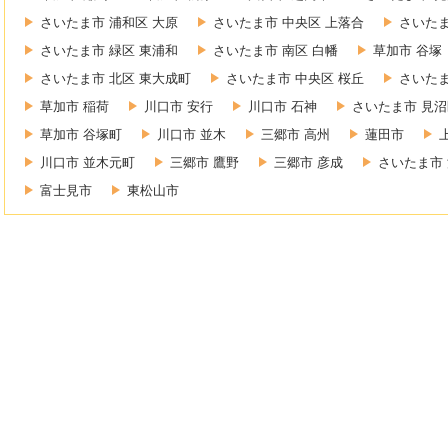
さいたま市 浦和区 大原
さいたま市 中央区 上落合
さいたま
さいたま市 緑区 東浦和
さいたま市 南区 白幡
草加市 谷塚
さいたま市 北区 東大成町
さいたま市 中央区 桜丘
さいたま
草加市 稲荷
川口市 安行
川口市 石神
さいたま市 見沼
草加市 谷塚町
川口市 並木
三郷市 高州
蓮田市
川口市 並木元町
三郷市 鷹野
三郷市 彦成
さいたま市 
富士見市
東松山市