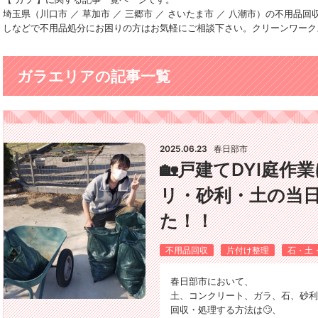
埼玉県（川口市 ／ 草加市 ／ 三郷市 ／ さいたま市 ／ 八潮市）の不用
しなどで不用品処分にお困りの方はお気軽にご相談下さい。クリーンワーク
ガラエリアの記事一覧
2025.06.23
春日部市
🏡戸建てDYI庭
リ・砂利・土の当
た！！
不用品回収
片付け整理
石・土
春日部市において、
土、コンクリート、ガラ、石、砂利
回収・処理する方法は🙄、