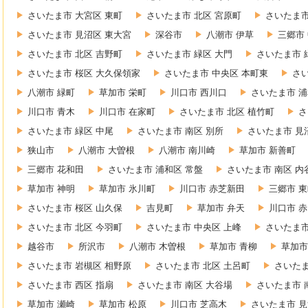
さいたま市 大宮区 東町
さいたま市 北区 宮原町
さいたま市
さいたま市 見沼区 東大宮
深谷市
八潮市 伊草
三郷市
さいたま市 北区 吉野町
さいたま市 緑区 大門
さいたま市 
さいたま市 桜区 大久保領家
さいたま市 中央区 本町東
さ
八潮市 緑町
草加市 栄町
川口市 西川口
さいたま市 浦
川口市 青木
川口市 在家町
さいたま市 北区 植竹町
さ
さいたま市 緑区 中尾
さいたま市 南区 別所
さいたま市 見
狭山市
八潮市 大曽根
八潮市 南川崎
草加市 新善町
三郷市 花和田
さいたま市 浦和区 常盤
さいたま市 南区 内
草加市 神明
草加市 氷川町
川口市 赤芝新田
三郷市 
さいたま市 桜区 山久保
吉見町
草加市 弁天
川口市 
さいたま市 北区 今羽町
さいたま市 中央区 上峰
さいたま市
越谷市
所沢市
八潮市 木曽根
草加市 青柳
草加市
さいたま市 岩槻区 相野原
さいたま市 北区 土呂町
さいたま
さいたま市 西区 指扇
さいたま市 南区 大谷場
さいたま市 
草加市 瀬崎
草加市 松原
川口市 芝高木
さいたま市 見