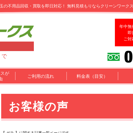
玉の不用品回収・買取を即日対応！
無料見積もりならクリーンワーク
年中無
即
ご対
まで
クスが
ご利用の流れ
料金表（目安）
由
お客様の声
【 ガラ 】に関する記事一覧ページです。