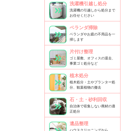
洗濯機引越し処分
洗濯機の引越しから処分まで
お任せください
ベランダ掃除
ベランダやお庭の不用品を一
掃します
片付け整理
ゴミ屋敷、オフィスの退去、
事業ゴミ処分など
植木処分
植木処分・土やプランター処
分、観葉植物の撤去
石・土・砂利回収
自治体で収集しない廃材の適
正処分
遺品整理
ハウスクリーニングから、