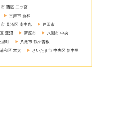
市 西区 二ツ宮
三郷市 新和
市 見沼区 南中丸
戸田市
区 蓮沼
新座市
八潮市 中央
上里町
八潮市 鶴ケ曽根
浦和区 本太
さいたま市 中央区 新中里