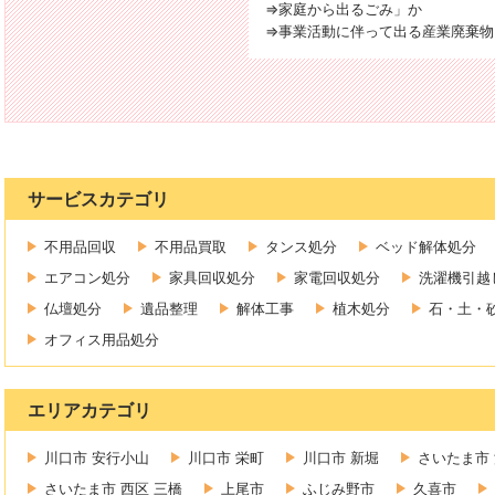
⇒家庭から出るごみ」か
⇒事業活動に伴って出る産業廃棄物
サービスカテゴリ
不用品回収
不用品買取
タンス処分
ベッド解体処分
エアコン処分
家具回収処分
家電回収処分
洗濯機引越
仏壇処分
遺品整理
解体工事
植木処分
石・土・
オフィス用品処分
エリアカテゴリ
川口市 安行小山
川口市 栄町
川口市 新堀
さいたま市 
さいたま市 西区 三橋
上尾市
ふじみ野市
久喜市