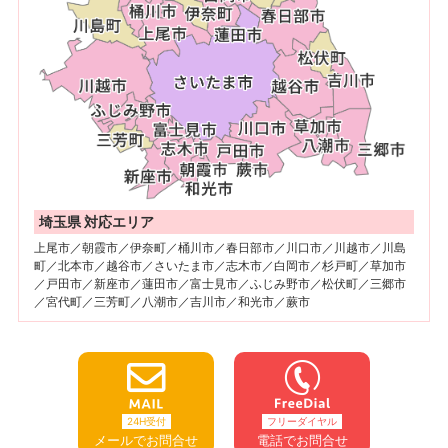
埼玉県 対応エリア
上尾市／朝霞市／伊奈町／桶川市／春日部市／川口市／川越市／川島
町／北本市／越谷市／さいたま市／志木市／白岡市／杉戸町／草加市
／戸田市／新座市／蓮田市／富士見市／ふじみ野市／松伏町／三郷市
／宮代町／三芳町／八潮市／吉川市／和光市／蕨市
24H受付
フリーダイヤル
メールでお問合せ
電話でお問合せ