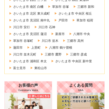
さいたま市 南区 白幡
草加市 谷塚
三郷市 新和
さいたま市 北区 東大成町
さいたま市 中央区 桜丘
さいたま市 見沼区 南中丸
戸田市
草加市 稲荷
川口市 安行
川口市 石神
さいたま市 見沼区 蓮沼
新座市
八潮市 中央
草加市 谷塚町
川口市 並木
三郷市 高州
蓮田市
上里町
八潮市 鶴ケ曽根
川口市 並木元町
三郷市 鷹野
三郷市 彦成
さいたま市 浦和区 本太
さいたま市 中央区 新中里
富士見市
東松山市
お客様の声
よくある質問
Customers Voice
Q&A