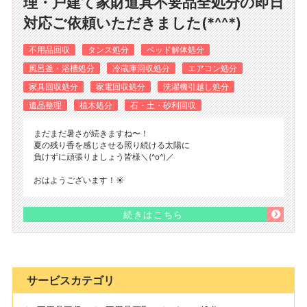
理・戸建て家財道具不要品全処分の即日
対応ご依頼いただきました(*^^*)
不用品回収
タンス処分
ベッド解体処分
風呂釜・浴槽処分
冷蔵庫回収処分
エアコン処分
家具回収処分
家電回収処分
洗濯機引越し処分
遺品整理
植木処分
石・土・砂利回収
まだまだ暑さが続きますね〜！
夏の残り香を感じさせる照り続ける太陽に
負けずに頑張りましょう皆様＼(^o^)／
おはようございます！☀️
続きはこちら
サービスカテゴリ