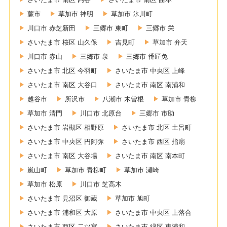
蕨市
草加市 神明
草加市 氷川町
川口市 赤芝新田
三郷市 東町
三郷市 栄
さいたま市 桜区 山久保
吉見町
草加市 弁天
川口市 赤山
三郷市 泉
三郷市 番匠免
さいたま市 北区 今羽町
さいたま市 中央区 上峰
さいたま市 南区 大谷口
さいたま市 南区 南浦和
越谷市
所沢市
八潮市 木曽根
草加市 青柳
草加市 清門
川口市 北原台
三郷市 市助
さいたま市 岩槻区 相野原
さいたま市 北区 土呂町
さいたま市 中央区 円阿弥
さいたま市 西区 指扇
さいたま市 南区 大谷場
さいたま市 南区 南本町
嵐山町
草加市 青柳町
草加市 瀬崎
草加市 松原
川口市 芝高木
さいたま市 見沼区 御蔵
草加市 旭町
さいたま市 浦和区 大原
さいたま市 中央区 上落合
さいたま市 西区 二ツ宮
さいたま市 緑区 東浦和