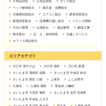
不用品回収
不用品買取
タンス処分
ベッド解体処分
風呂釜・浴槽処分
冷蔵庫回収処分
エアコン処分
家具回収処分
家電回収処分
洗濯機引越し処分
ベランダ掃除
片付け整理
仏壇処分
遺品整理
解体工事
植木処分
石・土・砂利回収
引越しサービス
オフィス用品処分
エリアカテゴリ
川口市 安行小山
川口市 栄町
川口市 新堀
さいたま市 浦和区 領家
さいたま市 中央区 鈴谷
さいたま市 西区 三橋
上尾市
ふじみ野市
久喜市
八潮市 茜町
草加市 八幡町
さいたま市 大宮区 東町
さいたま市 北区 宮原町
さいたま市 中央区 八王子
さいたま市 見沼区 東大宮
深谷市
八潮市 伊草