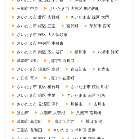
三郷市 中央
さいたま市 大宮区 堀の内町
さいたま市 北区 吉野町
さいたま市 緑区 大門
さいたま市 緑区 三室
宮代町
草加市 西町
さいたま市 桜区 大久保領家
さいたま市 中央区 本町東
さいたま市 南区 広ヶ谷戸
桶川市
八潮市 緑町
草加市 栄町
川口市 西川口
さいたま市 浦和区 高砂
春日部市
和光市
川口市 青木
川口市 在家町
さいたま市 北区 植竹町
さいたま市 桜区 町谷
さいたま市 緑区 中尾
さいたま市 南区 別所
さいたま市 見沼区 深作
川越市
吉川市
狭山市
八潮市 大曽根
八潮市 南川崎
草加市 新善町
川口市 赤井
川口市 芝
三郷市 花和田
さいたま市 浦和区 常盤
さいたま市 南区 内谷
さいたま市 南区 曲本