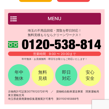
MENU
埼玉の不用品回収・買取を即日対応！
無料見積もりならクリーンワークス！
営業時間 9:00 〜 20:00まで
年中無休・お見積無料・即日引き取りもご対応いたします！
年中
無料
即日
安心
無休
見積
対応
安全
古物商許可証第307761207261号 ／ 貨物軽自動車運送事業 関東運輸局
東京運輸支局
埼玉県産業廃棄物収集運搬業許可番号 第01100165888号