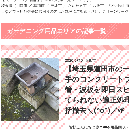
埼玉県（川口市 ／ 草加市 ／ 三郷市 ／ さいたま市 ／ 八潮市）の不用
しなどで不用品処分にお困りの方はお気軽にご相談下さい。クリーンワーク
ガーデニング用品エリアの記事一覧
2026.07.15
蓮田市
【埼玉県蓮田市の
手のコンクリート
管・波板を即日スピ
てられない適正処
括撤去＼(^o^)／🌱
皆様こんにちは😆🌷🚚不用品回