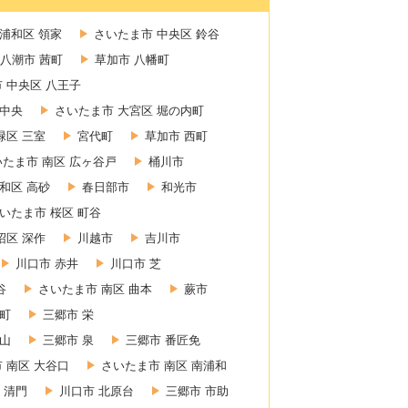
浦和区 領家
さいたま市 中央区 鈴谷
八潮市 茜町
草加市 八幡町
 中央区 八王子
 中央
さいたま市 大宮区 堀の内町
緑区 三室
宮代町
草加市 西町
いたま市 南区 広ヶ谷戸
桶川市
和区 高砂
春日部市
和光市
いたま市 桜区 町谷
沼区 深作
川越市
吉川市
川口市 赤井
川口市 芝
谷
さいたま市 南区 曲本
蕨市
東町
三郷市 栄
赤山
三郷市 泉
三郷市 番匠免
 南区 大谷口
さいたま市 南区 南浦和
 清門
川口市 北原台
三郷市 市助