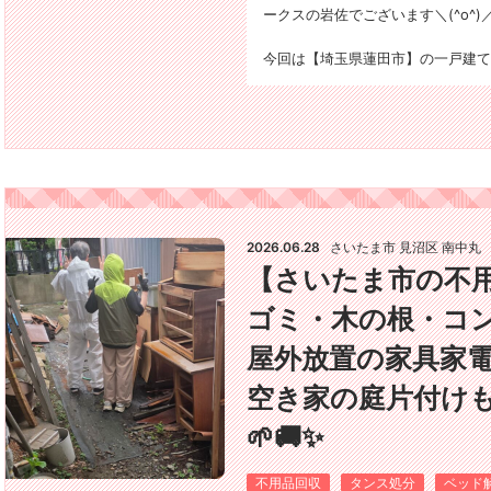
ークスの岩佐でございます＼(^o^)／
今回は【埼玉県蓮田市】の一戸建て
2026.06.28
さいたま市 見沼区 南中丸
【さいたま市の不
ゴミ・木の根・コ
屋外放置の家具家
空き家の庭片付けも
🌱🚚✨
不用品回収
タンス処分
ベッド