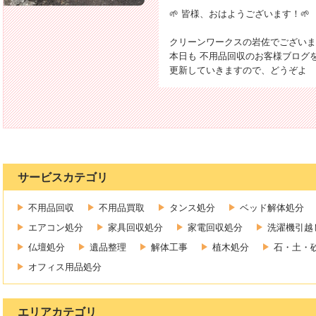
🌱 皆様、おはようございます！🌱
クリーンワークスの岩佐でございま
本日も 不用品回収のお客様ブログ
更新していきますので、どうぞよ
サービスカテゴリ
不用品回収
不用品買取
タンス処分
ベッド解体処分
エアコン処分
家具回収処分
家電回収処分
洗濯機引越
仏壇処分
遺品整理
解体工事
植木処分
石・土・
オフィス用品処分
エリアカテゴリ