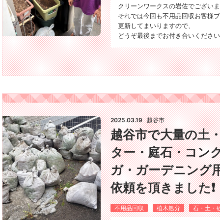
クリーンワークスの岩佐でございま
それでは今回も不用品回収お客様ブ
更新してまいりますので、
どうぞ最後までお付き合いくださいね＼
2025.03.19
越谷市
越谷市で大量の土
ター・庭石・コン
ガ・ガーデニング
依頼を頂きました❗
不用品回収
植木処分
石・土・