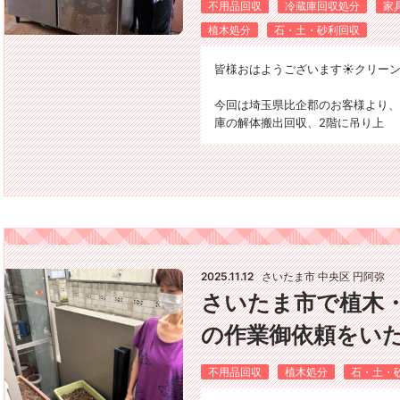
不用品回収
冷蔵庫回収処分
家
植木処分
石・土・砂利回収
皆様おはようございます☀️クリーン
今回は埼玉県比企郡のお客様より、
庫の解体搬出回収、2階に吊り上
2025.11.12
さいたま市 中央区 円阿弥
さいたま市で植木
の作業御依頼をいただ
不用品回収
植木処分
石・土・