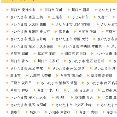
川口市 安行小山
川口市 栄町
川口市 新堀
さいたま市 
さいたま市 西区 三橋
上尾市
ふじみ野市
久喜市
さいたま市 大宮区 東町
さいたま市 北区 宮原町
さいたま市
さいたま市 見沼区 東大宮
深谷市
八潮市 伊草
三郷市
さいたま市 北区 吉野町
さいたま市 緑区 大門
さいたま市 
さいたま市 桜区 大久保領家
さいたま市 中央区 本町東
さ
八潮市 緑町
草加市 栄町
川口市 西川口
さいたま市 浦
川口市 青木
川口市 在家町
さいたま市 北区 植竹町
さ
さいたま市 緑区 中尾
さいたま市 南区 別所
さいたま市 見
狭山市
八潮市 大曽根
八潮市 南川崎
草加市 新善町
三郷市 花和田
さいたま市 浦和区 常盤
さいたま市 南区 内
草加市 神明
草加市 氷川町
川口市 赤芝新田
三郷市 
さいたま市 桜区 山久保
吉見町
草加市 弁天
川口市 
さいたま市 北区 今羽町
さいたま市 中央区 上峰
さいたま市
越谷市
所沢市
八潮市 木曽根
草加市 青柳
草加市