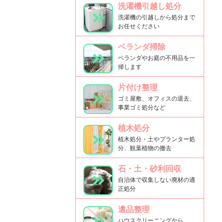
洗濯機引越し処分
洗濯機の引越しから処分まで
お任せください
ベランダ掃除
ベランダやお庭の不用品を一
掃します
片付け整理
ゴミ屋敷、オフィスの退去、
事業ゴミ処分など
植木処分
植木処分・土やプランター処
分、観葉植物の撤去
石・土・砂利回収
自治体で収集しない廃材の適
正処分
遺品整理
ハウスクリーニングから、