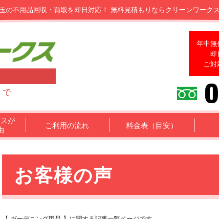
玉の不用品回収・買取を即日対応！
無料見積もりならクリーンワーク
年中無
即
ご対
まで
クスが
ご利用の流れ
料金表（目安）
由
お客様の声
【 ガーデニング用品 】に関する記事一覧ページです。