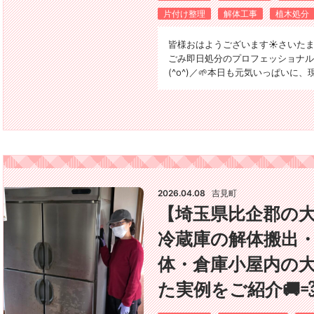
片付け整理
解体工事
植木処分
皆様おはようございます☀️さいた
ごみ即日処分のプロフェッショナル
(^o^)／🌱本日も元気いっぱいに
2026.04.08
吉見町
【埼玉県比企郡の
冷蔵庫の解体搬出・
体・倉庫小屋内の
た実例をご紹介🚚