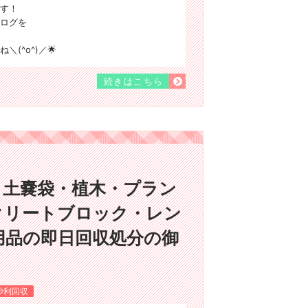
す！
ログを
(^o^)／🌟
続きはこちら
・土嚢袋・植木・プラン
クリートブロック・レン
用品の即日回収処分の御
砂利回収