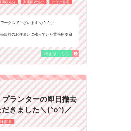
具回収処分
家電回収処分
片付け整理
ワークスでございます＼(^o^)／
売却前のお住まいに残っていた業務用冷蔵
続きはこちら
・プランターの即日撤去
きました＼(^o^)／
砂利回収