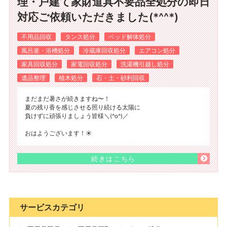
理・戸建て家財道具不要品全処分の即日
対応ご依頼いただきました(*^^*)
不用品回収
タンス処分
ベッド解体処分
風呂釜・浴槽処分
冷蔵庫回収処分
エアコン処分
家具回収処分
家電回収処分
洗濯機引越し処分
遺品整理
植木処分
石・土・砂利回収
まだまだ暑さが続きますね〜！
夏の残り香を感じさせる照り続ける太陽に
負けずに頑張りましょう皆様＼(^o^)／
おはようございます！☀️
続きはこちら
サービスカテゴリ