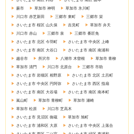
蕨市
草加市 神明
草加市 氷川町
川口市 赤芝新田
三郷市 東町
三郷市 栄
さいたま市 桜区 山久保
吉見町
草加市 弁天
川口市 赤山
三郷市 泉
三郷市 番匠免
さいたま市 北区 今羽町
さいたま市 中央区 上峰
さいたま市 南区 大谷口
さいたま市 南区 南浦和
越谷市
所沢市
八潮市 木曽根
草加市 青柳
草加市 清門
川口市 北原台
三郷市 市助
さいたま市 岩槻区 相野原
さいたま市 北区 土呂町
さいたま市 中央区 円阿弥
さいたま市 西区 指扇
さいたま市 南区 大谷場
さいたま市 南区 南本町
嵐山町
草加市 青柳町
草加市 瀬崎
草加市 松原
川口市 芝高木
さいたま市 見沼区 御蔵
草加市 旭町
さいたま市 浦和区 大原
さいたま市 中央区 上落合
さいたま市 西区 二ツ宮
さいたま市 緑区 東浦和