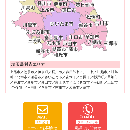
埼玉県 対応エリア
上尾市／朝霞市／伊奈町／桶川市／春日部市／川口市／川越市／川島
町／北本市／越谷市／さいたま市／志木市／白岡市／杉戸町／草加市
／戸田市／新座市／蓮田市／富士見市／ふじみ野市／松伏町／三郷市
／宮代町／三芳町／八潮市／吉川市／和光市／蕨市
24H受付
フリーダイヤル
メールでお問合せ
電話でお問合せ