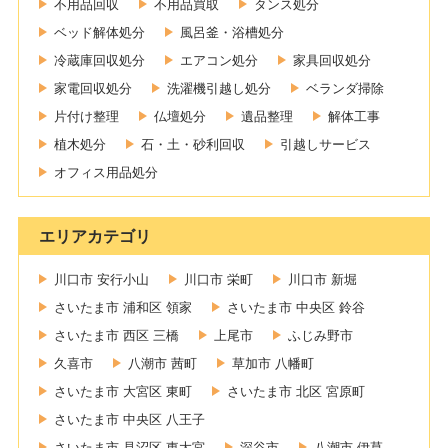
不用品回収
不用品買取
タンス処分
ベッド解体処分
風呂釜・浴槽処分
冷蔵庫回収処分
エアコン処分
家具回収処分
家電回収処分
洗濯機引越し処分
ベランダ掃除
片付け整理
仏壇処分
遺品整理
解体工事
植木処分
石・土・砂利回収
引越しサービス
オフィス用品処分
エリアカテゴリ
川口市 安行小山
川口市 栄町
川口市 新堀
さいたま市 浦和区 領家
さいたま市 中央区 鈴谷
さいたま市 西区 三橋
上尾市
ふじみ野市
久喜市
八潮市 茜町
草加市 八幡町
さいたま市 大宮区 東町
さいたま市 北区 宮原町
さいたま市 中央区 八王子
さいたま市 見沼区 東大宮
深谷市
八潮市 伊草