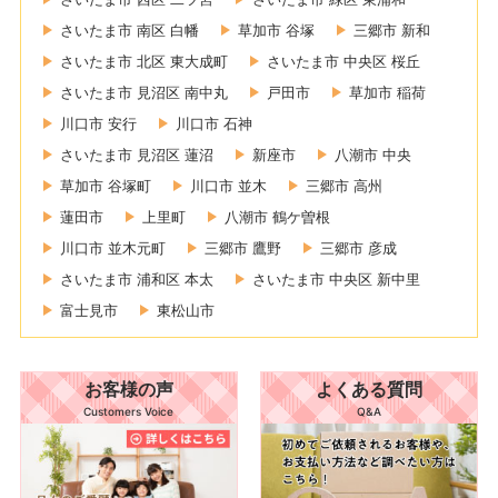
さいたま市 南区 白幡
草加市 谷塚
三郷市 新和
さいたま市 北区 東大成町
さいたま市 中央区 桜丘
さいたま市 見沼区 南中丸
戸田市
草加市 稲荷
川口市 安行
川口市 石神
さいたま市 見沼区 蓮沼
新座市
八潮市 中央
草加市 谷塚町
川口市 並木
三郷市 高州
蓮田市
上里町
八潮市 鶴ケ曽根
川口市 並木元町
三郷市 鷹野
三郷市 彦成
さいたま市 浦和区 本太
さいたま市 中央区 新中里
富士見市
東松山市
お客様の声
よくある質問
Customers Voice
Q&A