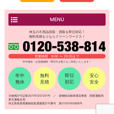
MENU
埼玉の不用品回収・買取を即日対応！
無料見積もりならクリーンワークス！
営業時間 9:00 〜 20:00まで
年中無休・お見積無料・即日引き取りもご対応いたします！
年中
無料
即日
安心
無休
見積
対応
安全
古物商許可証第307761207261号 ／ 貨物軽自動車運送事業 関東運輸局
東京運輸支局
埼玉県産業廃棄物収集運搬業許可番号 第01100165888号