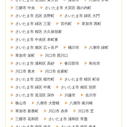
三郷市 中央
さいたま市 大宮区 堀の内町
さいたま市 北区 吉野町
さいたま市 緑区 大門
さいたま市 緑区 三室
宮代町
草加市 西町
さいたま市 桜区 大久保領家
さいたま市 中央区 本町東
さいたま市 南区 広ヶ谷戸
桶川市
八潮市 緑町
草加市 栄町
川口市 西川口
さいたま市 浦和区 高砂
春日部市
和光市
川口市 青木
川口市 在家町
さいたま市 北区 植竹町
さいたま市 桜区 町谷
さいたま市 緑区 中尾
さいたま市 南区 別所
さいたま市 見沼区 深作
川越市
吉川市
狭山市
八潮市 大曽根
八潮市 南川崎
草加市 新善町
川口市 赤井
川口市 芝
三郷市 花和田
さいたま市 浦和区 常盤
さいたま市 南区 内谷
さいたま市 南区 曲本