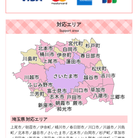
対応エリア
Support area
埼玉県 対応エリア
上尾市／朝霞市／伊奈町／桶川市／春日部市／川口市／川越市／川島
町／北本市／越谷市／さいたま市／志木市／白岡市／杉戸町／草加市