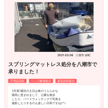
2021.03.06
八潮市 緑町
スプリングマットレス処分を八潮市で
承りました！
不用品回収
ベッド解体処分
家具回収処分
3月第1週目の土日は春のうららかな
陽気に恵まれまして、公園を散歩
したり、バードウォッチングで写真を
撮影したりするのも楽しい日和ですね(^^♪