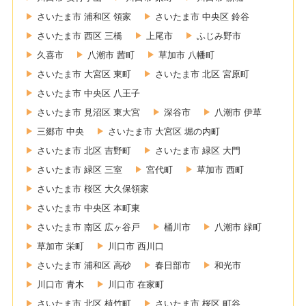
さいたま市 浦和区 領家
さいたま市 中央区 鈴谷
さいたま市 西区 三橋
上尾市
ふじみ野市
久喜市
八潮市 茜町
草加市 八幡町
さいたま市 大宮区 東町
さいたま市 北区 宮原町
さいたま市 中央区 八王子
さいたま市 見沼区 東大宮
深谷市
八潮市 伊草
三郷市 中央
さいたま市 大宮区 堀の内町
さいたま市 北区 吉野町
さいたま市 緑区 大門
さいたま市 緑区 三室
宮代町
草加市 西町
さいたま市 桜区 大久保領家
さいたま市 中央区 本町東
さいたま市 南区 広ヶ谷戸
桶川市
八潮市 緑町
草加市 栄町
川口市 西川口
さいたま市 浦和区 高砂
春日部市
和光市
川口市 青木
川口市 在家町
さいたま市 北区 植竹町
さいたま市 桜区 町谷