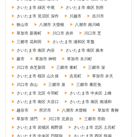
さいたま市 緑区 中尾
さいたま市 南区 別所
さいたま市 見沼区 深作
川越市
吉川市
狭山市
八潮市 大曽根
八潮市 南川崎
草加市 新善町
川口市 赤井
川口市 芝
三郷市 花和田
さいたま市 浦和区 常盤
さいたま市 南区 内谷
さいたま市 南区 曲本
蕨市
草加市 神明
草加市 氷川町
川口市 赤芝新田
三郷市 東町
三郷市 栄
さいたま市 桜区 山久保
吉見町
草加市 弁天
川口市 赤山
三郷市 泉
三郷市 番匠免
さいたま市 北区 今羽町
さいたま市 中央区 上峰
さいたま市 南区 大谷口
さいたま市 南区 南浦和
越谷市
所沢市
八潮市 木曽根
草加市 青柳
草加市 清門
川口市 北原台
三郷市 市助
さいたま市 岩槻区 相野原
さいたま市 北区 土呂町
さいたま市 中央区 円阿弥
さいたま市 西区 指扇