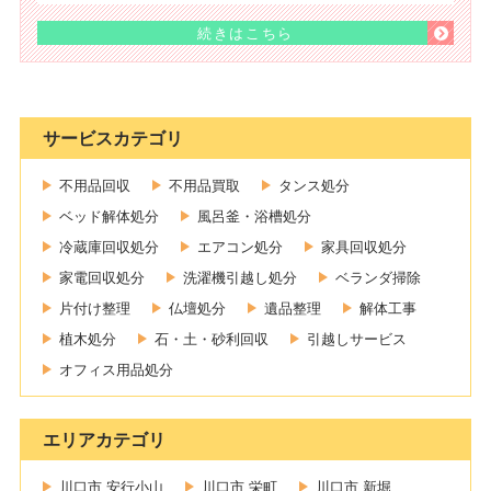
続きはこちら
サービスカテゴリ
不用品回収
不用品買取
タンス処分
ベッド解体処分
風呂釜・浴槽処分
冷蔵庫回収処分
エアコン処分
家具回収処分
家電回収処分
洗濯機引越し処分
ベランダ掃除
片付け整理
仏壇処分
遺品整理
解体工事
植木処分
石・土・砂利回収
引越しサービス
オフィス用品処分
エリアカテゴリ
川口市 安行小山
川口市 栄町
川口市 新堀