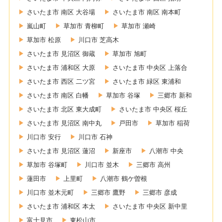
さいたま市 南区 大谷場
さいたま市 南区 南本町
嵐山町
草加市 青柳町
草加市 瀬崎
草加市 松原
川口市 芝高木
さいたま市 見沼区 御蔵
草加市 旭町
さいたま市 浦和区 大原
さいたま市 中央区 上落合
さいたま市 西区 二ツ宮
さいたま市 緑区 東浦和
さいたま市 南区 白幡
草加市 谷塚
三郷市 新和
さいたま市 北区 東大成町
さいたま市 中央区 桜丘
さいたま市 見沼区 南中丸
戸田市
草加市 稲荷
川口市 安行
川口市 石神
さいたま市 見沼区 蓮沼
新座市
八潮市 中央
草加市 谷塚町
川口市 並木
三郷市 高州
蓮田市
上里町
八潮市 鶴ケ曽根
川口市 並木元町
三郷市 鷹野
三郷市 彦成
さいたま市 浦和区 本太
さいたま市 中央区 新中里
富士見市
東松山市