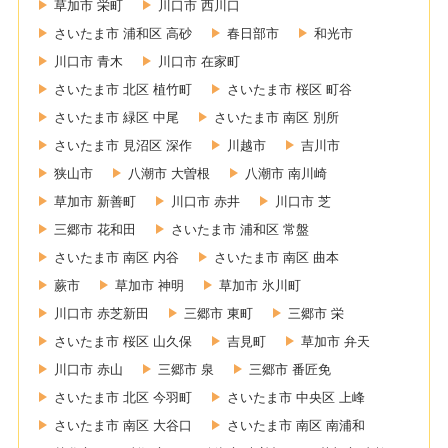
草加市 栄町
川口市 西川口
さいたま市 浦和区 高砂
春日部市
和光市
川口市 青木
川口市 在家町
さいたま市 北区 植竹町
さいたま市 桜区 町谷
さいたま市 緑区 中尾
さいたま市 南区 別所
さいたま市 見沼区 深作
川越市
吉川市
狭山市
八潮市 大曽根
八潮市 南川崎
草加市 新善町
川口市 赤井
川口市 芝
三郷市 花和田
さいたま市 浦和区 常盤
さいたま市 南区 内谷
さいたま市 南区 曲本
蕨市
草加市 神明
草加市 氷川町
川口市 赤芝新田
三郷市 東町
三郷市 栄
さいたま市 桜区 山久保
吉見町
草加市 弁天
川口市 赤山
三郷市 泉
三郷市 番匠免
さいたま市 北区 今羽町
さいたま市 中央区 上峰
さいたま市 南区 大谷口
さいたま市 南区 南浦和