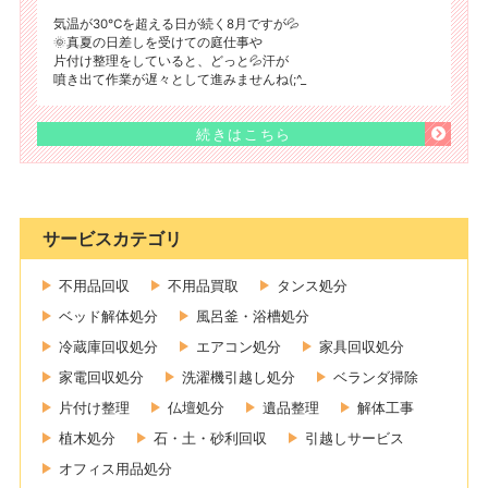
気温が30℃を超える日が続く8月ですが💦
🌞真夏の日差しを受けての庭仕事や
片付け整理をしていると、どっと💦汗が
噴き出て作業が遅々として進みませんね(;^_
続きはこちら
サービスカテゴリ
不用品回収
不用品買取
タンス処分
ベッド解体処分
風呂釜・浴槽処分
冷蔵庫回収処分
エアコン処分
家具回収処分
家電回収処分
洗濯機引越し処分
ベランダ掃除
片付け整理
仏壇処分
遺品整理
解体工事
植木処分
石・土・砂利回収
引越しサービス
オフィス用品処分