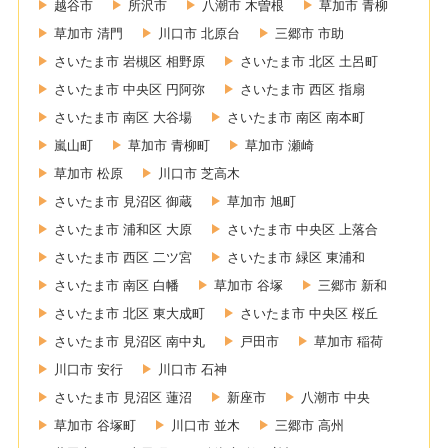
越谷市
所沢市
八潮市 木曽根
草加市 青柳
草加市 清門
川口市 北原台
三郷市 市助
さいたま市 岩槻区 相野原
さいたま市 北区 土呂町
さいたま市 中央区 円阿弥
さいたま市 西区 指扇
さいたま市 南区 大谷場
さいたま市 南区 南本町
嵐山町
草加市 青柳町
草加市 瀬崎
草加市 松原
川口市 芝高木
さいたま市 見沼区 御蔵
草加市 旭町
さいたま市 浦和区 大原
さいたま市 中央区 上落合
さいたま市 西区 二ツ宮
さいたま市 緑区 東浦和
さいたま市 南区 白幡
草加市 谷塚
三郷市 新和
さいたま市 北区 東大成町
さいたま市 中央区 桜丘
さいたま市 見沼区 南中丸
戸田市
草加市 稲荷
川口市 安行
川口市 石神
さいたま市 見沼区 蓮沼
新座市
八潮市 中央
草加市 谷塚町
川口市 並木
三郷市 高州