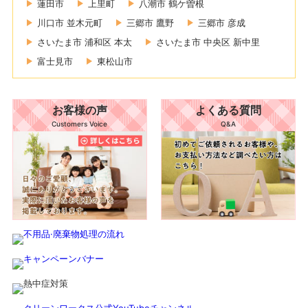
蓮田市
上里町
八潮市 鶴ケ曽根
川口市 並木元町
三郷市 鷹野
三郷市 彦成
さいたま市 浦和区 本太
さいたま市 中央区 新中里
富士見市
東松山市
お客様の声
よくある質問
Customers Voice
Q&A