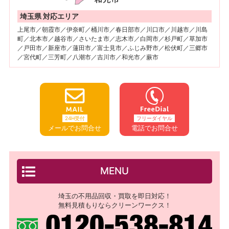
埼玉県 対応エリア
上尾市／朝霞市／伊奈町／桶川市／春日部市／川口市／川越市／川島
町／北本市／越谷市／さいたま市／志木市／白岡市／杉戸町／草加市
／戸田市／新座市／蓮田市／富士見市／ふじみ野市／松伏町／三郷市
／宮代町／三芳町／八潮市／吉川市／和光市／蕨市
24H受付
フリーダイヤル
メールでお問合せ
電話でお問合せ
MENU
埼玉の不用品回収・買取を即日対応！
無料見積もりならクリーンワークス！