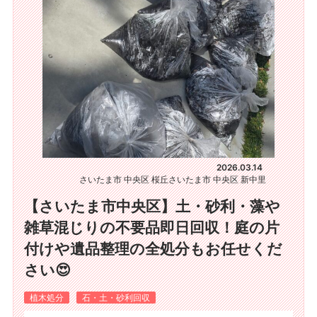
2026.03.14
さいたま市 中央区 桜丘
さいたま市 中央区 新中里
【さいたま市中央区】土・砂利・藻や
雑草混じりの不要品即日回収！庭の片
付けや遺品整理の全処分もお任せくだ
さい😍
植木処分
石・土・砂利回収