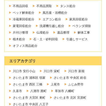
不用品回収
不用品買取
タンス処分
ベッド解体処分
風呂釜・浴槽処分
冷蔵庫回収処分
エアコン処分
家具回収処分
家電回収処分
洗濯機引越し処分
ベランダ掃除
片付け整理
仏壇処分
遺品整理
解体工事
植木処分
石・土・砂利回収
引越しサービス
オフィス用品処分
エリアカテゴリ
川口市 安行小山
川口市 栄町
川口市 新堀
さいたま市 浦和区 領家
さいたま市 中央区 鈴谷
さいたま市 西区 三橋
上尾市
ふじみ野市
久喜市
八潮市 茜町
草加市 八幡町
さいたま市 大宮区 東町
さいたま市 北区 宮原町
さいたま市 中央区 八王子