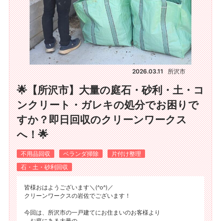
2026.03.11
所沢市
🌟【所沢市】大量の庭石・砂利・土・コ
ンクリート・ガレキの処分でお困りで
すか？即日回収のクリーンワークス
へ！🌟
不用品回収
ベランダ掃除
片付け整理
石・土・砂利回収
皆様おはようございます＼(^o^)／
クリーンワークスの岩佐でございます！
今回は、所沢市の一戸建てにお住まいのお客様より
、お庭にある大量の