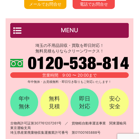
メールでお問合せ
電話でお問合せ
MENU
埼玉の不用品回収・買取を即日対応！
無料見積もりならクリーンワークス！
営業時間 9:00 〜 20:00まで
年中無休・お見積無料・即日引き取りもご対応いたします！
年中
無料
即日
安心
無休
見積
対応
安全
古物商許可証第307761207261号 ／ 貨物軽自動車運送事業 関東運輸局
東京運輸支局
埼玉県産業廃棄物収集運搬業許可番号 第01100165888号