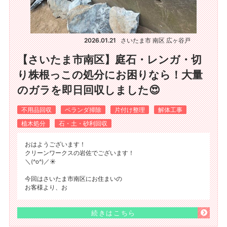
2026.01.21
さいたま市 南区 広ヶ谷戸
【さいたま市南区】庭石・レンガ・切
り株根っこの処分にお困りなら！大量
のガラを即日回収しました😍
不用品回収
ベランダ掃除
片付け整理
解体工事
植木処分
石・土・砂利回収
おはようございます！
クリーンワークスの岩佐でございます！
＼(^o^)／☀️
今回はさいたま市南区にお住まいの
お客様より、お
続きはこちら