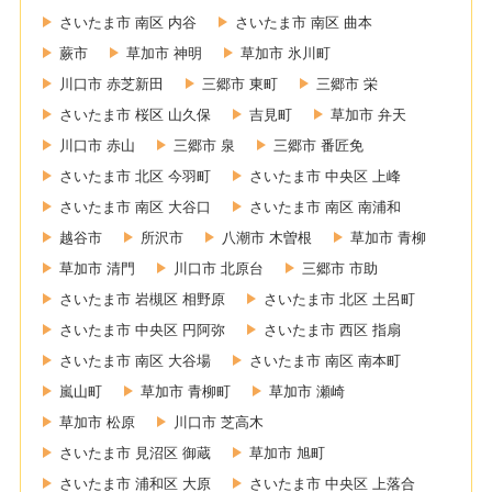
さいたま市 南区 内谷
さいたま市 南区 曲本
蕨市
草加市 神明
草加市 氷川町
川口市 赤芝新田
三郷市 東町
三郷市 栄
さいたま市 桜区 山久保
吉見町
草加市 弁天
川口市 赤山
三郷市 泉
三郷市 番匠免
さいたま市 北区 今羽町
さいたま市 中央区 上峰
さいたま市 南区 大谷口
さいたま市 南区 南浦和
越谷市
所沢市
八潮市 木曽根
草加市 青柳
草加市 清門
川口市 北原台
三郷市 市助
さいたま市 岩槻区 相野原
さいたま市 北区 土呂町
さいたま市 中央区 円阿弥
さいたま市 西区 指扇
さいたま市 南区 大谷場
さいたま市 南区 南本町
嵐山町
草加市 青柳町
草加市 瀬崎
草加市 松原
川口市 芝高木
さいたま市 見沼区 御蔵
草加市 旭町
さいたま市 浦和区 大原
さいたま市 中央区 上落合