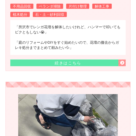
不用品回収
ベランダ掃除
片付け整理
解体工事
植木処分
石・土・砂利回収
「所沢市でレンガ花壇を解体したいけれど、ハンマーで叩いても
ビクともしない😭」
「庭のリフォームやDIYをすぐ始めたいので、花壇の撤去からガ
レキ処分までまとめて頼みたい💦」
続きはこちら