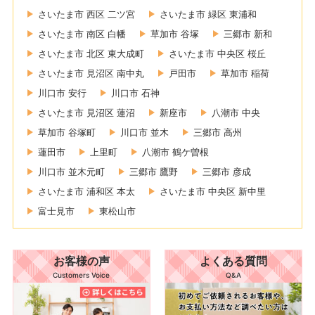
さいたま市 西区 二ツ宮
さいたま市 緑区 東浦和
さいたま市 南区 白幡
草加市 谷塚
三郷市 新和
さいたま市 北区 東大成町
さいたま市 中央区 桜丘
さいたま市 見沼区 南中丸
戸田市
草加市 稲荷
川口市 安行
川口市 石神
さいたま市 見沼区 蓮沼
新座市
八潮市 中央
草加市 谷塚町
川口市 並木
三郷市 高州
蓮田市
上里町
八潮市 鶴ケ曽根
川口市 並木元町
三郷市 鷹野
三郷市 彦成
さいたま市 浦和区 本太
さいたま市 中央区 新中里
富士見市
東松山市
お客様の声
よくある質問
Customers Voice
Q&A