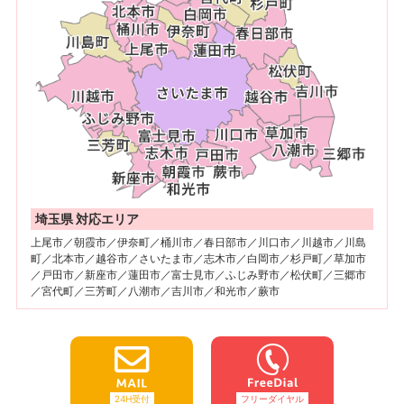
埼玉県 対応エリア
上尾市／朝霞市／伊奈町／桶川市／春日部市／川口市／川越市／川島
町／北本市／越谷市／さいたま市／志木市／白岡市／杉戸町／草加市
／戸田市／新座市／蓮田市／富士見市／ふじみ野市／松伏町／三郷市
／宮代町／三芳町／八潮市／吉川市／和光市／蕨市
24H受付
フリーダイヤル