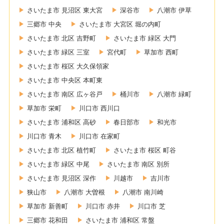
さいたま市 見沼区 東大宮
深谷市
八潮市 伊草
三郷市 中央
さいたま市 大宮区 堀の内町
さいたま市 北区 吉野町
さいたま市 緑区 大門
さいたま市 緑区 三室
宮代町
草加市 西町
さいたま市 桜区 大久保領家
さいたま市 中央区 本町東
さいたま市 南区 広ヶ谷戸
桶川市
八潮市 緑町
草加市 栄町
川口市 西川口
さいたま市 浦和区 高砂
春日部市
和光市
川口市 青木
川口市 在家町
さいたま市 北区 植竹町
さいたま市 桜区 町谷
さいたま市 緑区 中尾
さいたま市 南区 別所
さいたま市 見沼区 深作
川越市
吉川市
狭山市
八潮市 大曽根
八潮市 南川崎
草加市 新善町
川口市 赤井
川口市 芝
三郷市 花和田
さいたま市 浦和区 常盤