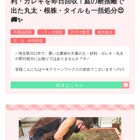
利・ガレキを即日回収！庭の断捨離で
出た丸太・根株・タイルも一括処分😍
🚚✨
不用品回収
ベランダ掃除
片付け整理
植木処分
石・土・砂利回収
✅️埼玉県川口市で、重い土嚢袋や大量の土・砂利・ガレキ・丸太
の即日処分にお困りではありませんか？🌱✅️
皆様こんにちは〜☀️クリーンワークスの岩佐でございます＼(^o^)
続きはこちら