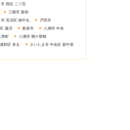
市 西区 二ツ宮
三郷市 新和
市 見沼区 南中丸
戸田市
区 蓮沼
新座市
八潮市 中央
上里町
八潮市 鶴ケ曽根
浦和区 本太
さいたま市 中央区 新中里