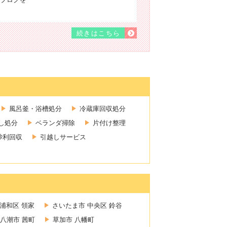
続きはこちら
風呂釜・浴槽処分
冷蔵庫回収処分
し処分
ベランダ掃除
片付け整理
砂利回収
引越しサービス
浦和区 領家
さいたま市 中央区 鈴谷
八潮市 茜町
草加市 八幡町