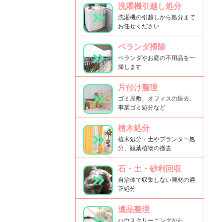
洗濯機引越し処分
洗濯機の引越しから処分まで
お任せください
ベランダ掃除
ベランダやお庭の不用品を一
掃します
片付け整理
ゴミ屋敷、オフィスの退去、
事業ゴミ処分など
植木処分
植木処分・土やプランター処
分、観葉植物の撤去
石・土・砂利回収
自治体で収集しない廃材の適
正処分
遺品整理
ハウスクリーニングから、