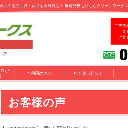
玉の不用品回収・買取を即日対応！
無料見積もりならクリーンワーク
年中無
即
ご対
まで
クスが
ご利用の流れ
料金表（目安）
由
お客様の声
【 コーヒーメーカー 】に関する記事一覧ページです。