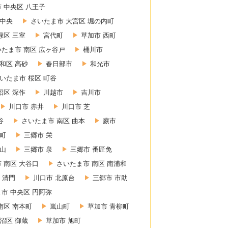
 中央区 八王子
 中央
さいたま市 大宮区 堀の内町
緑区 三室
宮代町
草加市 西町
いたま市 南区 広ヶ谷戸
桶川市
和区 高砂
春日部市
和光市
いたま市 桜区 町谷
沼区 深作
川越市
吉川市
川口市 赤井
川口市 芝
谷
さいたま市 南区 曲本
蕨市
東町
三郷市 栄
赤山
三郷市 泉
三郷市 番匠免
 南区 大谷口
さいたま市 南区 南浦和
 清門
川口市 北原台
三郷市 市助
市 中央区 円阿弥
南区 南本町
嵐山町
草加市 青柳町
沼区 御蔵
草加市 旭町