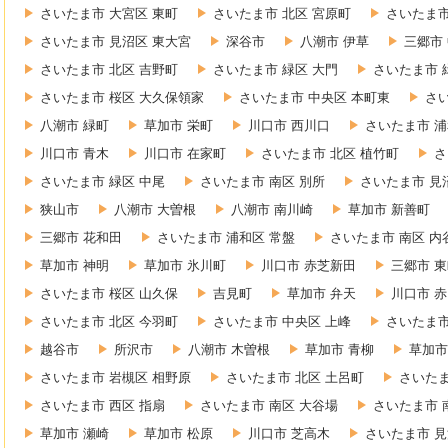
さいたま市 大宮区 東町
さいたま市 北区 宮原町
さいたま市
さいたま市 見沼区 東大宮
深谷市
八潮市 伊草
三郷市
さいたま市 北区 吉野町
さいたま市 緑区 大門
さいたま市 
さいたま市 桜区 大久保領家
さいたま市 中央区 本町東
さ
八潮市 緑町
草加市 栄町
川口市 西川口
さいたま市 浦
川口市 青木
川口市 在家町
さいたま市 北区 植竹町
さ
さいたま市 緑区 中尾
さいたま市 南区 別所
さいたま市 見
狭山市
八潮市 大曽根
八潮市 南川崎
草加市 新善町
三郷市 花和田
さいたま市 浦和区 常盤
さいたま市 南区 内
草加市 神明
草加市 氷川町
川口市 赤芝新田
三郷市 
さいたま市 桜区 山久保
吉見町
草加市 弁天
川口市 
さいたま市 北区 今羽町
さいたま市 中央区 上峰
さいたま市
越谷市
所沢市
八潮市 木曽根
草加市 青柳
草加市
さいたま市 岩槻区 相野原
さいたま市 北区 土呂町
さいたま
さいたま市 西区 指扇
さいたま市 南区 大谷場
さいたま市 
草加市 瀬崎
草加市 松原
川口市 芝高木
さいたま市 見