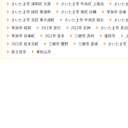
さいたま市 浦和区 大原
さいたま市 中央区 上落合
さいたま
さいたま市 緑区 東浦和
さいたま市 南区 白幡
草加市 谷塚
さいたま市 北区 東大成町
さいたま市 中央区 桜丘
さいたま
草加市 稲荷
川口市 安行
川口市 石神
さいたま市 見沼
草加市 谷塚町
川口市 並木
三郷市 高州
蓮田市
川口市 並木元町
三郷市 鷹野
三郷市 彦成
さいたま市 
富士見市
東松山市