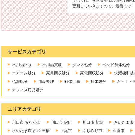
更新していきますので、最後まで
サービスカテゴリ
不用品回収
不用品買取
タンス処分
ベッド解体処分
エアコン処分
家具回収処分
家電回収処分
洗濯機引越
仏壇処分
遺品整理
解体工事
植木処分
石・土・
オフィス用品処分
エリアカテゴリ
川口市 安行小山
川口市 栄町
川口市 新堀
さいたま市 
さいたま市 西区 三橋
上尾市
ふじみ野市
久喜市