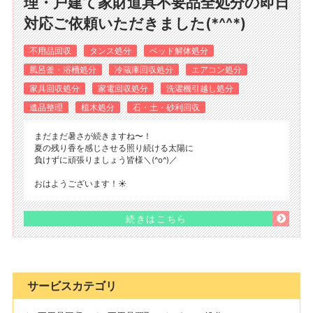
理・戸建て家財道具不要品全処分の即日
対応ご依頼いただきました(*^^*)
不用品回収
タンス処分
ベッド解体処分
風呂釜・浴槽処分
冷蔵庫回収処分
エアコン処分
家具回収処分
家電回収処分
洗濯機引越し処分
遺品整理
植木処分
石・土・砂利回収
まだまだ暑さが続きますね〜！
夏の残り香を感じさせる照り続ける太陽に
負けずに頑張りましょう皆様＼(^o^)／
おはようございます！☀️
続きはこちら
サービスカテゴリ