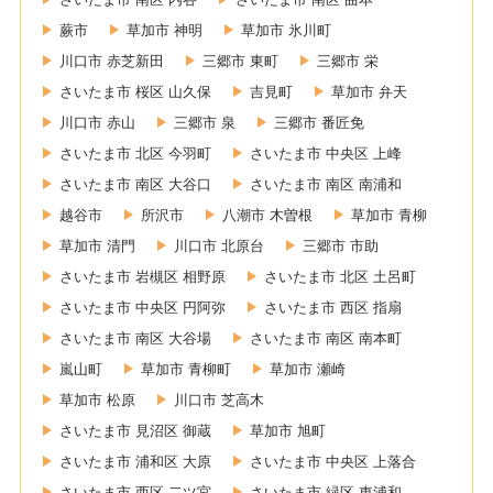
蕨市
草加市 神明
草加市 氷川町
川口市 赤芝新田
三郷市 東町
三郷市 栄
さいたま市 桜区 山久保
吉見町
草加市 弁天
川口市 赤山
三郷市 泉
三郷市 番匠免
さいたま市 北区 今羽町
さいたま市 中央区 上峰
さいたま市 南区 大谷口
さいたま市 南区 南浦和
越谷市
所沢市
八潮市 木曽根
草加市 青柳
草加市 清門
川口市 北原台
三郷市 市助
さいたま市 岩槻区 相野原
さいたま市 北区 土呂町
さいたま市 中央区 円阿弥
さいたま市 西区 指扇
さいたま市 南区 大谷場
さいたま市 南区 南本町
嵐山町
草加市 青柳町
草加市 瀬崎
草加市 松原
川口市 芝高木
さいたま市 見沼区 御蔵
草加市 旭町
さいたま市 浦和区 大原
さいたま市 中央区 上落合
さいたま市 西区 二ツ宮
さいたま市 緑区 東浦和