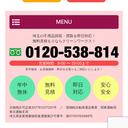
MENU
埼玉の不用品回収・買取を即日対応！
無料見積もりならクリーンワークス！
営業時間 9:00 〜 20:00まで
年中無休・お見積無料・即日引き取りもご対応いたします！
年中
無料
即日
安心
無休
見積
対応
安全
古物商許可証第307761207261号 ／ 貨物軽自動車運送事業 関東運輸局
東京運輸支局
埼玉県産業廃棄物収集運搬業許可番号 第01100165888号