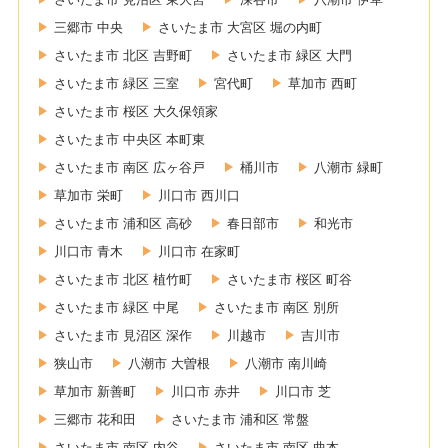
三郷市 中央
さいたま市 大宮区 堀の内町
さいたま市 北区 吉野町
さいたま市 緑区 大門
さいたま市 緑区 三室
宮代町
草加市 西町
さいたま市 桜区 大久保領家
さいたま市 中央区 本町東
さいたま市 南区 広ヶ谷戸
桶川市
八潮市 緑町
草加市 栄町
川口市 西川口
さいたま市 浦和区 高砂
春日部市
和光市
川口市 青木
川口市 在家町
さいたま市 北区 植竹町
さいたま市 桜区 町谷
さいたま市 緑区 中尾
さいたま市 南区 別所
さいたま市 見沼区 深作
川越市
吉川市
狭山市
八潮市 大曽根
八潮市 南川崎
草加市 新善町
川口市 赤井
川口市 芝
三郷市 花和田
さいたま市 浦和区 常盤
さいたま市 南区 内谷
さいたま市 南区 曲本