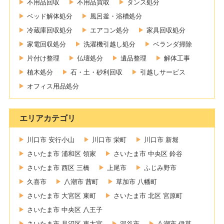
不用品回収
不用品買取
タンス処分
ベッド解体処分
風呂釜・浴槽処分
冷蔵庫回収処分
エアコン処分
家具回収処分
家電回収処分
洗濯機引越し処分
ベランダ掃除
片付け整理
仏壇処分
遺品整理
解体工事
植木処分
石・土・砂利回収
引越しサービス
オフィス用品処分
エリアカテゴリ
川口市 安行小山
川口市 栄町
川口市 新堀
さいたま市 浦和区 領家
さいたま市 中央区 鈴谷
さいたま市 西区 三橋
上尾市
ふじみ野市
久喜市
八潮市 茜町
草加市 八幡町
さいたま市 大宮区 東町
さいたま市 北区 宮原町
さいたま市 中央区 八王子
さいたま市 見沼区 東大宮
深谷市
八潮市 伊草