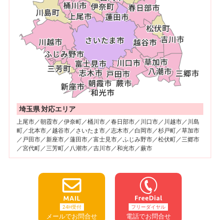
埼玉県 対応エリア
上尾市／朝霞市／伊奈町／桶川市／春日部市／川口市／川越市／川島
町／北本市／越谷市／さいたま市／志木市／白岡市／杉戸町／草加市
／戸田市／新座市／蓮田市／富士見市／ふじみ野市／松伏町／三郷市
／宮代町／三芳町／八潮市／吉川市／和光市／蕨市
24H受付
フリーダイヤル
メールでお問合せ
電話でお問合せ