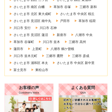
さいたま市 南区 白幡
草加市 谷塚
三郷市 新和
さいたま市 北区 東大成町
さいたま市 中央区 桜丘
さいたま市 見沼区 南中丸
戸田市
草加市 稲荷
川口市 安行
川口市 石神
さいたま市 見沼区 蓮沼
新座市
八潮市 中央
草加市 谷塚町
川口市 並木
三郷市 高州
蓮田市
上里町
八潮市 鶴ケ曽根
川口市 並木元町
三郷市 鷹野
三郷市 彦成
さいたま市 浦和区 本太
さいたま市 中央区 新中里
富士見市
東松山市
お客様の声
よくある質問
Customers Voice
Q&A