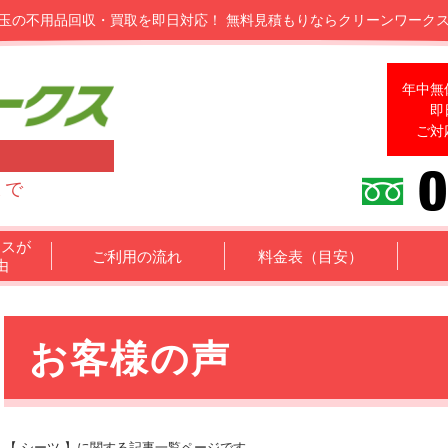
玉の不用品回収・買取を即日対応！
無料見積もりならクリーンワーク
年中無
即
ご対
まで
クスが
ご利用の流れ
料金表（目安）
由
お客様の声
【 シーツ 】に関する記事一覧ページです。