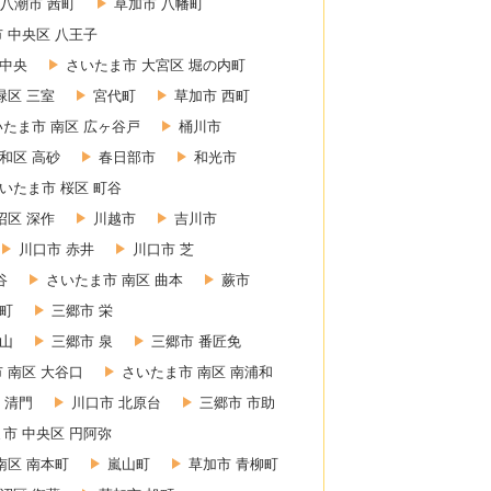
八潮市 茜町
草加市 八幡町
 中央区 八王子
 中央
さいたま市 大宮区 堀の内町
緑区 三室
宮代町
草加市 西町
いたま市 南区 広ヶ谷戸
桶川市
和区 高砂
春日部市
和光市
いたま市 桜区 町谷
沼区 深作
川越市
吉川市
川口市 赤井
川口市 芝
谷
さいたま市 南区 曲本
蕨市
東町
三郷市 栄
赤山
三郷市 泉
三郷市 番匠免
 南区 大谷口
さいたま市 南区 南浦和
 清門
川口市 北原台
三郷市 市助
市 中央区 円阿弥
南区 南本町
嵐山町
草加市 青柳町