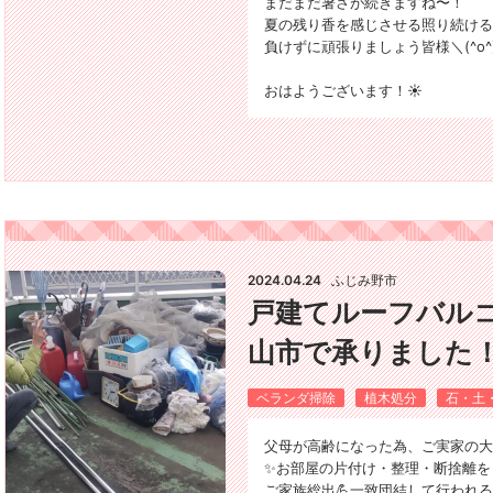
まだまだ暑さが続きますね〜！
夏の残り香を感じさせる照り続ける
負けずに頑張りましょう皆様＼(^o^
おはようございます！☀️
2024.04.24
ふじみ野市
戸建てルーフバル
山市で承りました
ベランダ掃除
植木処分
石・土
父母が高齢になった為、ご実家の大
✨お部屋の片付け・整理・断捨離を
ご家族総出💪一致団結して行われ