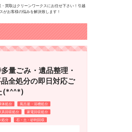
品回収・買取はクリーンワークスにお任せ下さい！引越
スがお客様の悩みを解決致します！
時多量ごみ・遺品整理・
要品全処分の即日対応ご
^^*)
解体処分
風呂釜・浴槽処分
家具回収処分
家電回収処分
木処分
石・土・砂利回収