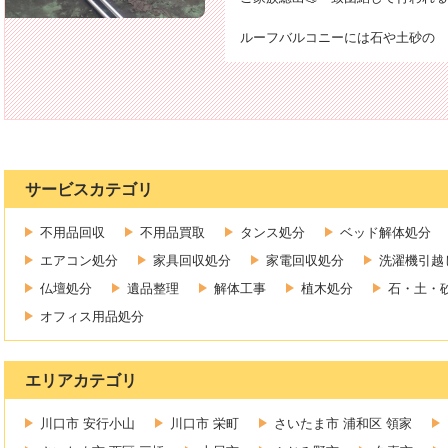
ルーフバルコニーには石や土砂の
サービスカテゴリ
不用品回収
不用品買取
タンス処分
ベッド解体処分
エアコン処分
家具回収処分
家電回収処分
洗濯機引越
仏壇処分
遺品整理
解体工事
植木処分
石・土・
オフィス用品処分
エリアカテゴリ
川口市 安行小山
川口市 栄町
さいたま市 浦和区 領家