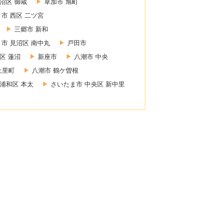
沼区 御蔵
草加市 旭町
市 西区 二ツ宮
三郷市 新和
市 見沼区 南中丸
戸田市
区 蓮沼
新座市
八潮市 中央
上里町
八潮市 鶴ケ曽根
浦和区 本太
さいたま市 中央区 新中里