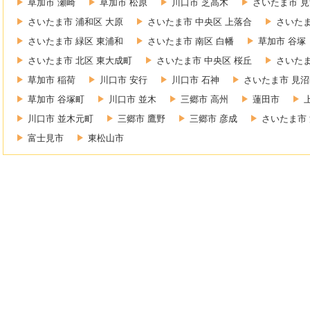
草加市 瀬崎
草加市 松原
川口市 芝高木
さいたま市 見
さいたま市 浦和区 大原
さいたま市 中央区 上落合
さいたま
さいたま市 緑区 東浦和
さいたま市 南区 白幡
草加市 谷塚
さいたま市 北区 東大成町
さいたま市 中央区 桜丘
さいたま
草加市 稲荷
川口市 安行
川口市 石神
さいたま市 見沼
草加市 谷塚町
川口市 並木
三郷市 高州
蓮田市
川口市 並木元町
三郷市 鷹野
三郷市 彦成
さいたま市 
富士見市
東松山市