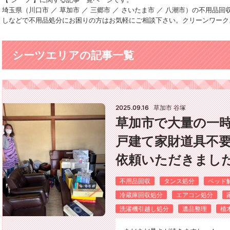
埼玉県（川口市 ／ 草加市 ／ 三郷市 ／ さいたま市 ／ 八潮市）の不用
しなどで不用品処分にお困りの方はお気軽にご相談下さい。クリーンワーク
シーツエリアの記事一覧
2025.09.16
草加市 谷塚
草加市で大量の一
戸建て家財道具不
依頼いただきました(*
不用品回収
タンス処分
ベッド
冷蔵庫回収処分
エアコン処分
洗濯機引越し処分
遺品整理
植