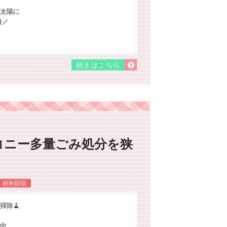
太陽に
)／
続きはこちら
コニー多量ごみ処分を狭
！
・砂利回収
掃除🧹
る中、