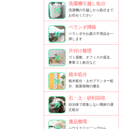
洗濯機引越し処分
洗濯機の引越しから処分まで
お任せください
ベランダ掃除
ベランダやお庭の不用品を一
掃します
片付け整理
ゴミ屋敷、オフィスの退去、
事業ゴミ処分など
植木処分
植木処分・土やプランター処
分、観葉植物の撤去
石・土・砂利回収
自治体で収集しない廃材の適
正処分
遺品整理
ハウスクリーニングから、