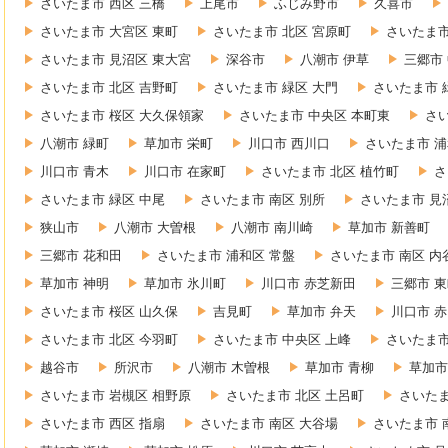
さいたま市 西区 三橋
上尾市
ふじみ野市
久喜市
さいたま市 大宮区 東町
さいたま市 北区 宮原町
さいたま市
さいたま市 見沼区 東大宮
深谷市
八潮市 伊草
三郷市
さいたま市 北区 吉野町
さいたま市 緑区 大門
さいたま市 
さいたま市 桜区 大久保領家
さいたま市 中央区 本町東
さ
八潮市 緑町
草加市 栄町
川口市 西川口
さいたま市 浦
川口市 青木
川口市 在家町
さいたま市 北区 植竹町
さ
さいたま市 緑区 中尾
さいたま市 南区 別所
さいたま市 見
狭山市
八潮市 大曽根
八潮市 南川崎
草加市 新善町
三郷市 花和田
さいたま市 浦和区 常盤
さいたま市 南区 内
草加市 神明
草加市 氷川町
川口市 赤芝新田
三郷市 
さいたま市 桜区 山久保
吉見町
草加市 弁天
川口市 
さいたま市 北区 今羽町
さいたま市 中央区 上峰
さいたま市
越谷市
所沢市
八潮市 木曽根
草加市 青柳
草加市
さいたま市 岩槻区 相野原
さいたま市 北区 土呂町
さいたま
さいたま市 西区 指扇
さいたま市 南区 大谷場
さいたま市 