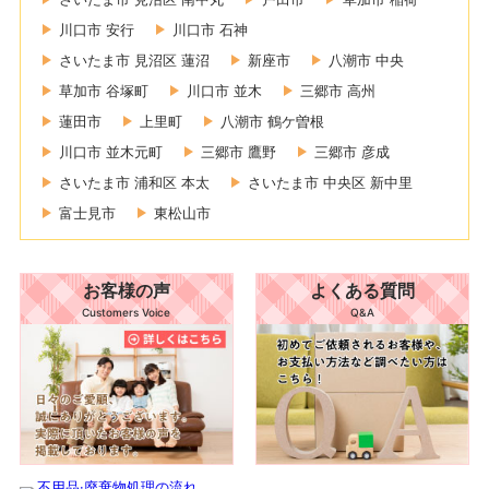
川口市 安行
川口市 石神
さいたま市 見沼区 蓮沼
新座市
八潮市 中央
草加市 谷塚町
川口市 並木
三郷市 高州
蓮田市
上里町
八潮市 鶴ケ曽根
川口市 並木元町
三郷市 鷹野
三郷市 彦成
さいたま市 浦和区 本太
さいたま市 中央区 新中里
富士見市
東松山市
お客様の声
よくある質問
Customers Voice
Q&A