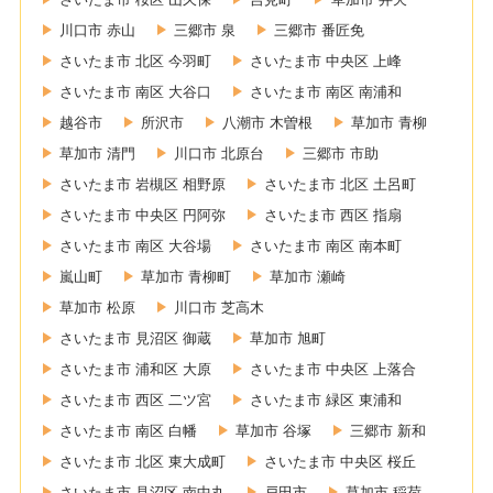
川口市 赤山
三郷市 泉
三郷市 番匠免
さいたま市 北区 今羽町
さいたま市 中央区 上峰
さいたま市 南区 大谷口
さいたま市 南区 南浦和
越谷市
所沢市
八潮市 木曽根
草加市 青柳
草加市 清門
川口市 北原台
三郷市 市助
さいたま市 岩槻区 相野原
さいたま市 北区 土呂町
さいたま市 中央区 円阿弥
さいたま市 西区 指扇
さいたま市 南区 大谷場
さいたま市 南区 南本町
嵐山町
草加市 青柳町
草加市 瀬崎
草加市 松原
川口市 芝高木
さいたま市 見沼区 御蔵
草加市 旭町
さいたま市 浦和区 大原
さいたま市 中央区 上落合
さいたま市 西区 二ツ宮
さいたま市 緑区 東浦和
さいたま市 南区 白幡
草加市 谷塚
三郷市 新和
さいたま市 北区 東大成町
さいたま市 中央区 桜丘
さいたま市 見沼区 南中丸
戸田市
草加市 稲荷