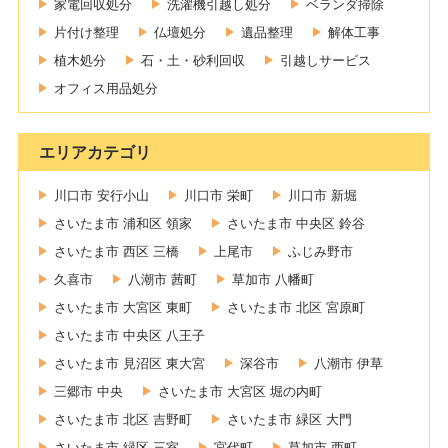
家電回収処分
洗濯機引越し処分
ベランダ掃除
片付け整理
仏壇処分
遺品整理
解体工事
植木処分
石・土・砂利回収
引越しサービス
オフィス用品処分
エリアカテゴリ
川口市 安行小山
川口市 栄町
川口市 新堀
さいたま市 浦和区 領家
さいたま市 中央区 鈴谷
さいたま市 西区 三橋
上尾市
ふじみ野市
久喜市
八潮市 茜町
草加市 八幡町
さいたま市 大宮区 東町
さいたま市 北区 宮原町
さいたま市 中央区 八王子
さいたま市 見沼区 東大宮
深谷市
八潮市 伊草
三郷市 中央
さいたま市 大宮区 堀の内町
さいたま市 北区 吉野町
さいたま市 緑区 大門
さいたま市 緑区 三室
宮代町
草加市 西町