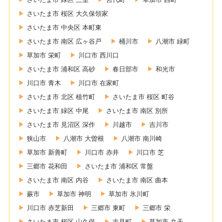
さいたま市 桜区 大久保領家
さいたま市 中央区 本町東
さいたま市 南区 広ヶ谷戸
桶川市
八潮市 緑町
草加市 栄町
川口市 西川口
さいたま市 浦和区 高砂
春日部市
和光市
川口市 青木
川口市 在家町
さいたま市 北区 植竹町
さいたま市 桜区 町谷
さいたま市 緑区 中尾
さいたま市 南区 別所
さいたま市 見沼区 深作
川越市
吉川市
狭山市
八潮市 大曽根
八潮市 南川崎
草加市 新善町
川口市 赤井
川口市 芝
三郷市 花和田
さいたま市 浦和区 常盤
さいたま市 南区 内谷
さいたま市 南区 曲本
蕨市
草加市 神明
草加市 氷川町
川口市 赤芝新田
三郷市 東町
三郷市 栄
さいたま市 桜区 山久保
吉見町
草加市 弁天