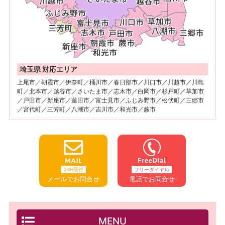
埼玉県 対応エリア
上尾市／朝霞市／伊奈町／桶川市／春日部市／川口市／川越市／川島
町／北本市／越谷市／さいたま市／志木市／白岡市／杉戸町／草加市
／戸田市／新座市／蓮田市／富士見市／ふじみ野市／松伏町／三郷市
／宮代町／三芳町／八潮市／吉川市／和光市／蕨市
24H受付
フリーダイヤル
メールでお問合せ
電話でお問合せ
MENU