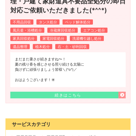
理・戸建て家財道具不要品全処分の即日
対応ご依頼いただきました(*^^*)
不用品回収
タンス処分
ベッド解体処分
風呂釜・浴槽処分
冷蔵庫回収処分
エアコン処分
家具回収処分
家電回収処分
洗濯機引越し処分
遺品整理
植木処分
石・土・砂利回収
まだまだ暑さが続きますね〜！
夏の残り香を感じさせる照り続ける太陽に
負けずに頑張りましょう皆様＼(^o^)／
おはようございます！☀️
続きはこちら
サービスカテゴリ