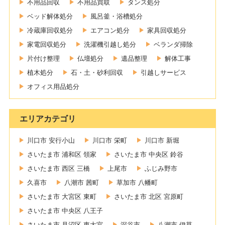
不用品回収
不用品買取
タンス処分
ベッド解体処分
風呂釜・浴槽処分
冷蔵庫回収処分
エアコン処分
家具回収処分
家電回収処分
洗濯機引越し処分
ベランダ掃除
片付け整理
仏壇処分
遺品整理
解体工事
植木処分
石・土・砂利回収
引越しサービス
オフィス用品処分
エリアカテゴリ
川口市 安行小山
川口市 栄町
川口市 新堀
さいたま市 浦和区 領家
さいたま市 中央区 鈴谷
さいたま市 西区 三橋
上尾市
ふじみ野市
久喜市
八潮市 茜町
草加市 八幡町
さいたま市 大宮区 東町
さいたま市 北区 宮原町
さいたま市 中央区 八王子
さいたま市 見沼区 東大宮
深谷市
八潮市 伊草