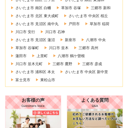
さいたま市 南区 白幡
草加市 谷塚
三郷市 新和
さいたま市 北区 東大成町
さいたま市 中央区 桜丘
さいたま市 見沼区 南中丸
戸田市
草加市 稲荷
川口市 安行
川口市 石神
さいたま市 見沼区 蓮沼
新座市
八潮市 中央
草加市 谷塚町
川口市 並木
三郷市 高州
蓮田市
上里町
八潮市 鶴ケ曽根
川口市 並木元町
三郷市 鷹野
三郷市 彦成
さいたま市 浦和区 本太
さいたま市 中央区 新中里
富士見市
東松山市
お客様の声
よくある質問
Customers Voice
Q&A