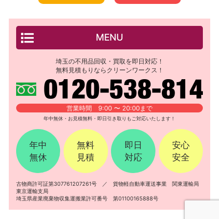
MENU
埼玉の不用品回収・買取を即日対応！
無料見積もりならクリーンワークス！
営業時間 9:00 〜 20:00まで
年中無休・お見積無料・即日引き取りもご対応いたします！
年中
無料
即日
安心
無休
見積
対応
安全
古物商許可証第307761207261号 ／ 貨物軽自動車運送事業 関東運輸局
東京運輸支局
埼玉県産業廃棄物収集運搬業許可番号 第01100165888号