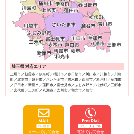
埼玉県 対応エリア
上尾市／朝霞市／伊奈町／桶川市／春日部市／川口市／川越市／川島
町／北本市／越谷市／さいたま市／志木市／白岡市／杉戸町／草加市
／戸田市／新座市／蓮田市／富士見市／ふじみ野市／松伏町／三郷市
／宮代町／三芳町／八潮市／吉川市／和光市／蕨市
24H受付
フリーダイヤル
メールでお問合せ
電話でお問合せ