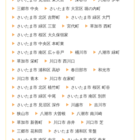
三郷市 中央
さいたま市 大宮区 堀の内町
さいたま市 北区 吉野町
さいたま市 緑区 大門
さいたま市 緑区 三室
宮代町
草加市 西町
さいたま市 桜区 大久保領家
さいたま市 中央区 本町東
さいたま市 南区 広ヶ谷戸
桶川市
八潮市 緑町
草加市 栄町
川口市 西川口
さいたま市 浦和区 高砂
春日部市
和光市
川口市 青木
川口市 在家町
さいたま市 北区 植竹町
さいたま市 桜区 町谷
さいたま市 緑区 中尾
さいたま市 南区 別所
さいたま市 見沼区 深作
川越市
吉川市
狭山市
八潮市 大曽根
八潮市 南川崎
草加市 新善町
川口市 赤井
川口市 芝
三郷市 花和田
さいたま市 浦和区 常盤
さいたま市 南区 内谷
さいたま市 南区 曲本