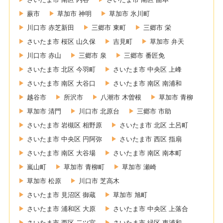
蕨市
草加市 神明
草加市 氷川町
川口市 赤芝新田
三郷市 東町
三郷市 栄
さいたま市 桜区 山久保
吉見町
草加市 弁天
川口市 赤山
三郷市 泉
三郷市 番匠免
さいたま市 北区 今羽町
さいたま市 中央区 上峰
さいたま市 南区 大谷口
さいたま市 南区 南浦和
越谷市
所沢市
八潮市 木曽根
草加市 青柳
草加市 清門
川口市 北原台
三郷市 市助
さいたま市 岩槻区 相野原
さいたま市 北区 土呂町
さいたま市 中央区 円阿弥
さいたま市 西区 指扇
さいたま市 南区 大谷場
さいたま市 南区 南本町
嵐山町
草加市 青柳町
草加市 瀬崎
草加市 松原
川口市 芝高木
さいたま市 見沼区 御蔵
草加市 旭町
さいたま市 浦和区 大原
さいたま市 中央区 上落合
さいたま市 西区 二ツ宮
さいたま市 緑区 東浦和