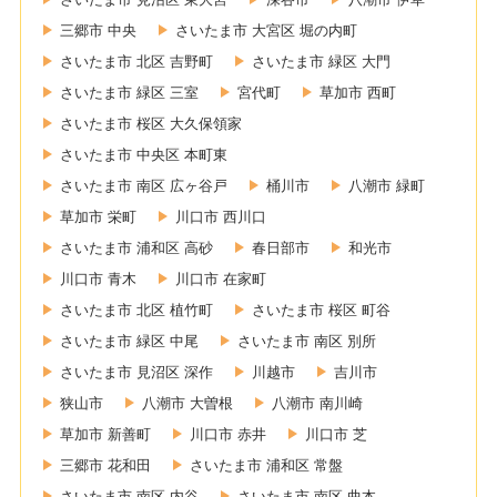
三郷市 中央
さいたま市 大宮区 堀の内町
さいたま市 北区 吉野町
さいたま市 緑区 大門
さいたま市 緑区 三室
宮代町
草加市 西町
さいたま市 桜区 大久保領家
さいたま市 中央区 本町東
さいたま市 南区 広ヶ谷戸
桶川市
八潮市 緑町
草加市 栄町
川口市 西川口
さいたま市 浦和区 高砂
春日部市
和光市
川口市 青木
川口市 在家町
さいたま市 北区 植竹町
さいたま市 桜区 町谷
さいたま市 緑区 中尾
さいたま市 南区 別所
さいたま市 見沼区 深作
川越市
吉川市
狭山市
八潮市 大曽根
八潮市 南川崎
草加市 新善町
川口市 赤井
川口市 芝
三郷市 花和田
さいたま市 浦和区 常盤
さいたま市 南区 内谷
さいたま市 南区 曲本