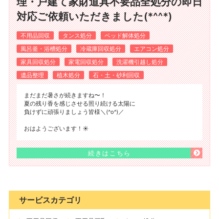
理・戸建て家財道具不要品全処分の即日
対応ご依頼いただきました(*^^*)
不用品回収
タンス処分
ベッド解体処分
風呂釜・浴槽処分
冷蔵庫回収処分
エアコン処分
家具回収処分
家電回収処分
洗濯機引越し処分
遺品整理
植木処分
石・土・砂利回収
まだまだ暑さが続きますね〜！
夏の残り香を感じさせる照り続ける太陽に
負けずに頑張りましょう皆様＼(^o^)／
おはようございます！☀️
続きはこちら
サービスカテゴリ