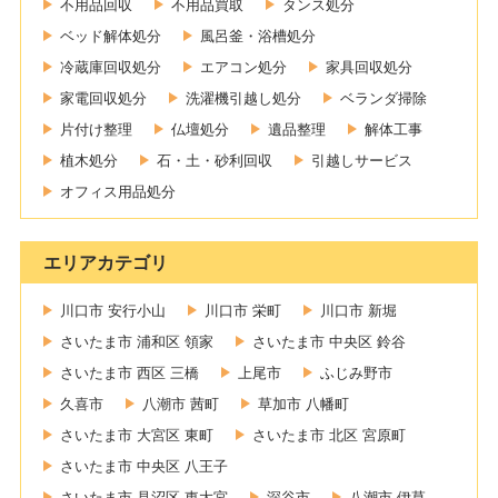
不用品回収
不用品買取
タンス処分
ベッド解体処分
風呂釜・浴槽処分
冷蔵庫回収処分
エアコン処分
家具回収処分
家電回収処分
洗濯機引越し処分
ベランダ掃除
片付け整理
仏壇処分
遺品整理
解体工事
植木処分
石・土・砂利回収
引越しサービス
オフィス用品処分
エリアカテゴリ
川口市 安行小山
川口市 栄町
川口市 新堀
さいたま市 浦和区 領家
さいたま市 中央区 鈴谷
さいたま市 西区 三橋
上尾市
ふじみ野市
久喜市
八潮市 茜町
草加市 八幡町
さいたま市 大宮区 東町
さいたま市 北区 宮原町
さいたま市 中央区 八王子
さいたま市 見沼区 東大宮
深谷市
八潮市 伊草