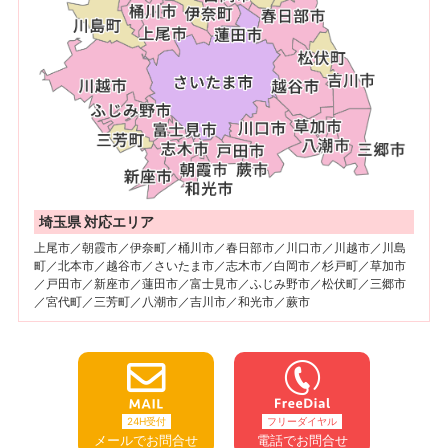
埼玉県 対応エリア
上尾市／朝霞市／伊奈町／桶川市／春日部市／川口市／川越市／川島
町／北本市／越谷市／さいたま市／志木市／白岡市／杉戸町／草加市
／戸田市／新座市／蓮田市／富士見市／ふじみ野市／松伏町／三郷市
／宮代町／三芳町／八潮市／吉川市／和光市／蕨市
24H受付
フリーダイヤル
メールでお問合せ
電話でお問合せ