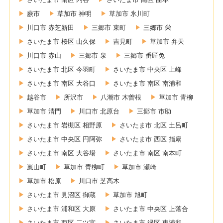
蕨市
草加市 神明
草加市 氷川町
川口市 赤芝新田
三郷市 東町
三郷市 栄
さいたま市 桜区 山久保
吉見町
草加市 弁天
川口市 赤山
三郷市 泉
三郷市 番匠免
さいたま市 北区 今羽町
さいたま市 中央区 上峰
さいたま市 南区 大谷口
さいたま市 南区 南浦和
越谷市
所沢市
八潮市 木曽根
草加市 青柳
草加市 清門
川口市 北原台
三郷市 市助
さいたま市 岩槻区 相野原
さいたま市 北区 土呂町
さいたま市 中央区 円阿弥
さいたま市 西区 指扇
さいたま市 南区 大谷場
さいたま市 南区 南本町
嵐山町
草加市 青柳町
草加市 瀬崎
草加市 松原
川口市 芝高木
さいたま市 見沼区 御蔵
草加市 旭町
さいたま市 浦和区 大原
さいたま市 中央区 上落合
さいたま市 西区 二ツ宮
さいたま市 緑区 東浦和