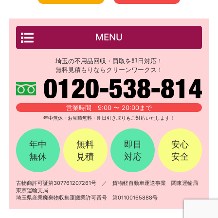
MENU
埼玉の不用品回収・買取を即日対応！
無料見積もりならクリーンワークス！
営業時間 9:00 〜 20:00まで
年中無休・お見積無料・即日引き取りもご対応いたします！
年中
無料
即日
安心
無休
見積
対応
安全
古物商許可証第307761207261号 ／ 貨物軽自動車運送事業 関東運輸局
東京運輸支局
埼玉県産業廃棄物収集運搬業許可番号 第01100165888号