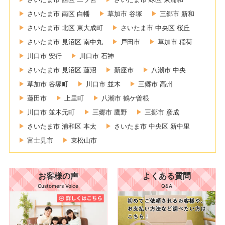
さいたま市 南区 白幡
草加市 谷塚
三郷市 新和
さいたま市 北区 東大成町
さいたま市 中央区 桜丘
さいたま市 見沼区 南中丸
戸田市
草加市 稲荷
川口市 安行
川口市 石神
さいたま市 見沼区 蓮沼
新座市
八潮市 中央
草加市 谷塚町
川口市 並木
三郷市 高州
蓮田市
上里町
八潮市 鶴ケ曽根
川口市 並木元町
三郷市 鷹野
三郷市 彦成
さいたま市 浦和区 本太
さいたま市 中央区 新中里
富士見市
東松山市
お客様の声
よくある質問
Customers Voice
Q&A