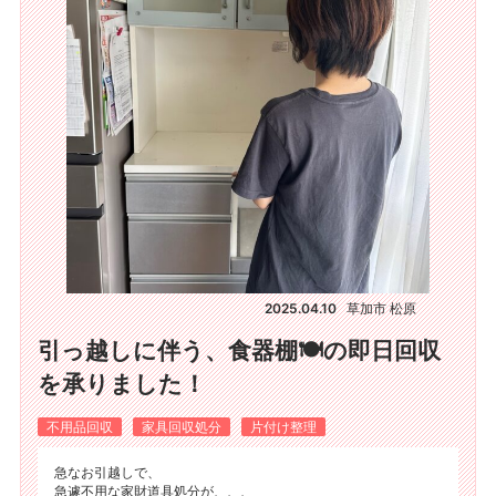
2025.04.10
草加市 松原
引っ越しに伴う、食器棚🍽️の即日回収
を承りました！
不用品回収
家具回収処分
片付け整理
急なお引越しで、
急遽不用な家財道具処分が、、、