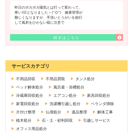
昨日のポカポカ陽気とは打って変わって、
寒い1日となりました～(''◇'')ゞ健康管理が
難しくなりますが、手洗いとうがいを励行
して風邪をひかない様に注意で
続きはこちら
サービスカテゴリ
不用品回収
不用品買取
タンス処分
ベッド解体処分
風呂釜・浴槽処分
冷蔵庫回収処分
エアコン処分
家具回収処分
家電回収処分
洗濯機引越し処分
ベランダ掃除
片付け整理
仏壇処分
遺品整理
解体工事
植木処分
石・土・砂利回収
引越しサービス
オフィス用品処分