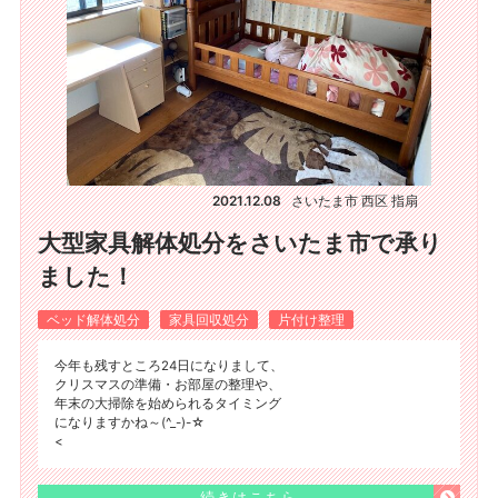
2021.12.08
さいたま市 西区 指扇
大型家具解体処分をさいたま市で承り
ました！
ベッド解体処分
家具回収処分
片付け整理
今年も残すところ24日になりまして、
クリスマスの準備・お部屋の整理や、
年末の大掃除を始められるタイミング
になりますかね～(^_-)-☆
<
続きはこちら