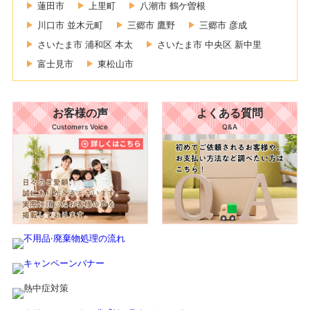
蓮田市
上里町
八潮市 鶴ケ曽根
川口市 並木元町
三郷市 鷹野
三郷市 彦成
さいたま市 浦和区 本太
さいたま市 中央区 新中里
富士見市
東松山市
お客様の声
よくある質問
Customers Voice
Q&A