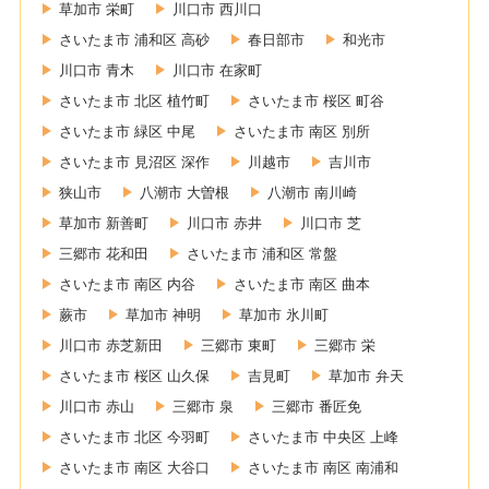
草加市 栄町
川口市 西川口
さいたま市 浦和区 高砂
春日部市
和光市
川口市 青木
川口市 在家町
さいたま市 北区 植竹町
さいたま市 桜区 町谷
さいたま市 緑区 中尾
さいたま市 南区 別所
さいたま市 見沼区 深作
川越市
吉川市
狭山市
八潮市 大曽根
八潮市 南川崎
草加市 新善町
川口市 赤井
川口市 芝
三郷市 花和田
さいたま市 浦和区 常盤
さいたま市 南区 内谷
さいたま市 南区 曲本
蕨市
草加市 神明
草加市 氷川町
川口市 赤芝新田
三郷市 東町
三郷市 栄
さいたま市 桜区 山久保
吉見町
草加市 弁天
川口市 赤山
三郷市 泉
三郷市 番匠免
さいたま市 北区 今羽町
さいたま市 中央区 上峰
さいたま市 南区 大谷口
さいたま市 南区 南浦和