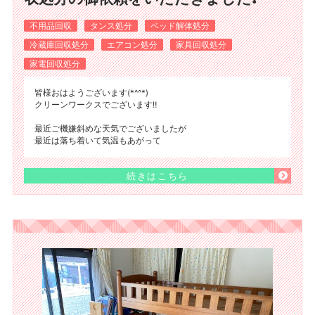
不用品回収
タンス処分
ベッド解体処分
冷蔵庫回収処分
エアコン処分
家具回収処分
家電回収処分
皆様おはようございます(*^^*)
クリーンワークスでございます‼️
最近ご機嫌斜めな天気でございましたが
最近は落ち着いて気温もあがって
続きはこちら