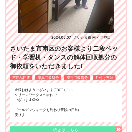
2024.05.07
さいたま市 南区 大谷口
さいたま市南区のお客様より二段ベッ
ド・学習机・タンスの解体回収処分の
御依頼をいただきました❗
不用品回収
家具回収処分
家電回収処分
片付け整理
皆様おはようございます(⌒0⌒)／~~
クリーンワークスの岩佐で
ございます😊🌻
ゴールデンウィークも終わり普段の日常に
戻りま
続きはこちら