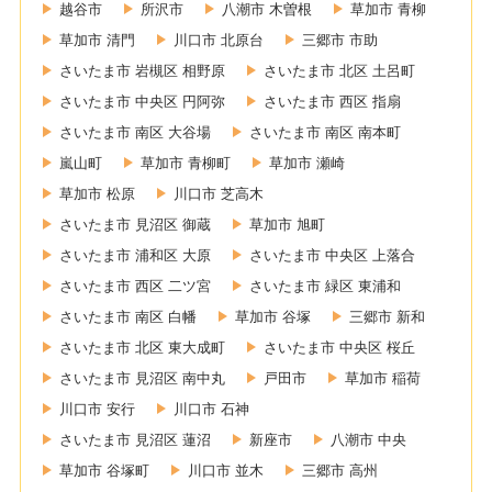
越谷市
所沢市
八潮市 木曽根
草加市 青柳
草加市 清門
川口市 北原台
三郷市 市助
さいたま市 岩槻区 相野原
さいたま市 北区 土呂町
さいたま市 中央区 円阿弥
さいたま市 西区 指扇
さいたま市 南区 大谷場
さいたま市 南区 南本町
嵐山町
草加市 青柳町
草加市 瀬崎
草加市 松原
川口市 芝高木
さいたま市 見沼区 御蔵
草加市 旭町
さいたま市 浦和区 大原
さいたま市 中央区 上落合
さいたま市 西区 二ツ宮
さいたま市 緑区 東浦和
さいたま市 南区 白幡
草加市 谷塚
三郷市 新和
さいたま市 北区 東大成町
さいたま市 中央区 桜丘
さいたま市 見沼区 南中丸
戸田市
草加市 稲荷
川口市 安行
川口市 石神
さいたま市 見沼区 蓮沼
新座市
八潮市 中央
草加市 谷塚町
川口市 並木
三郷市 高州