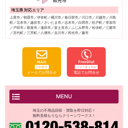
埼玉県 対応エリア
上尾市／朝霞市／伊奈町／桶川市／春日部市／川口市／川越市／川島
町／北本市／越谷市／さいたま市／志木市／白岡市／杉戸町／草加市
／戸田市／新座市／蓮田市／富士見市／ふじみ野市／松伏町／三郷市
／宮代町／三芳町／八潮市／吉川市／和光市／蕨市
24H受付
フリーダイヤル
メールでお問合せ
電話でお問合せ
MENU
埼玉の不用品回収・買取を即日対応！
無料見積もりならクリーンワークス！