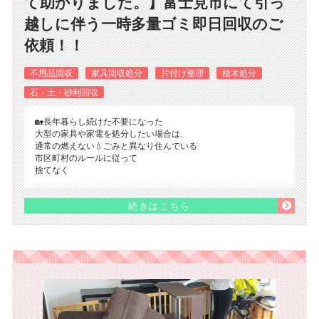
て助かりました。】富士見市にて引っ
越しに伴う一時多量ゴミ即日回収のご
依頼！！
不用品回収
家具回収処分
片付け整理
植木処分
石・土・砂利回収
🏡長年暮らし続けた不要になった
大型の家具や家電を処分したい場合は、
通常の燃えない💧ごみと異なり住んでいる
市区町村のルールに従って
捨てなく
続きはこちら