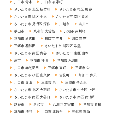
川口市 青木
川口市 在家町
さいたま市 北区 植竹町
さいたま市 桜区 町谷
さいたま市 緑区 中尾
さいたま市 南区 別所
さいたま市 見沼区 深作
川越市
吉川市
狭山市
八潮市 大曽根
八潮市 南川崎
草加市 新善町
川口市 赤井
川口市 芝
三郷市 花和田
さいたま市 浦和区 常盤
さいたま市 南区 内谷
さいたま市 南区 曲本
蕨市
草加市 神明
草加市 氷川町
川口市 赤芝新田
三郷市 東町
三郷市 栄
さいたま市 桜区 山久保
吉見町
草加市 弁天
川口市 赤山
三郷市 泉
三郷市 番匠免
さいたま市 北区 今羽町
さいたま市 中央区 上峰
さいたま市 南区 大谷口
さいたま市 南区 南浦和
越谷市
所沢市
八潮市 木曽根
草加市 青柳
草加市 清門
川口市 北原台
三郷市 市助