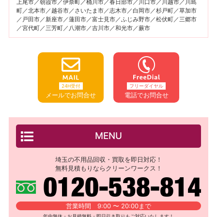
上尾市／朝霞市／伊奈町／桶川市／春日部市／川口市／川越市／川島
町／北本市／越谷市／さいたま市／志木市／白岡市／杉戸町／草加市
／戸田市／新座市／蓮田市／富士見市／ふじみ野市／松伏町／三郷市
／宮代町／三芳町／八潮市／吉川市／和光市／蕨市
24H受付
フリーダイヤル
メールでお問合せ
電話でお問合せ
MENU
埼玉の不用品回収・買取を即日対応！
無料見積もりならクリーンワークス！
営業時間 9:00 〜 20:00まで
年中無休・お見積無料・即日引き取りもご対応いたします！