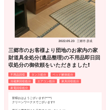
2022.05.23
三郷市 彦成
三郷市のお客様より団地のお家内の家
財道具全処分(遺品整理)の不用品即日回
収処分の御依頼をいただきました❗
不用品回収
タンス処分
ベッド解体処分
冷蔵庫回収処分
エアコン処分
家具回収処分
家電回収処分
皆様おはようございます(*^^*)
クリーンワークスでございます‼️