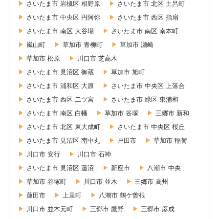
さいたま市 岩槻区 相野原
さいたま市 北区 土呂町
さいたま市 中央区 円阿弥
さいたま市 西区 指扇
さいたま市 南区 大谷場
さいたま市 南区 南本町
嵐山町
草加市 青柳町
草加市 瀬崎
草加市 松原
川口市 芝高木
さいたま市 見沼区 御蔵
草加市 旭町
さいたま市 浦和区 大原
さいたま市 中央区 上落合
さいたま市 西区 二ツ宮
さいたま市 緑区 東浦和
さいたま市 南区 白幡
草加市 谷塚
三郷市 新和
さいたま市 北区 東大成町
さいたま市 中央区 桜丘
さいたま市 見沼区 南中丸
戸田市
草加市 稲荷
川口市 安行
川口市 石神
さいたま市 見沼区 蓮沼
新座市
八潮市 中央
草加市 谷塚町
川口市 並木
三郷市 高州
蓮田市
上里町
八潮市 鶴ケ曽根
川口市 並木元町
三郷市 鷹野
三郷市 彦成