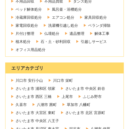
不用品回収
不用品買取
タンス処分
ベッド解体処分
風呂釜・浴槽処分
冷蔵庫回収処分
エアコン処分
家具回収処分
家電回収処分
洗濯機引越し処分
ベランダ掃除
片付け整理
仏壇処分
遺品整理
解体工事
植木処分
石・土・砂利回収
引越しサービス
オフィス用品処分
エリアカテゴリ
川口市 安行小山
川口市 栄町
さいたま市 浦和区 領家
さいたま市 中央区 鈴谷
さいたま市 西区 三橋
上尾市
ふじみ野市
久喜市
八潮市 茜町
草加市 八幡町
さいたま市 大宮区 東町
さいたま市 北区 宮原町
さいたま市 中央区 八王子
さいたま市 見沼区 東大宮
深谷市
八潮市 伊草