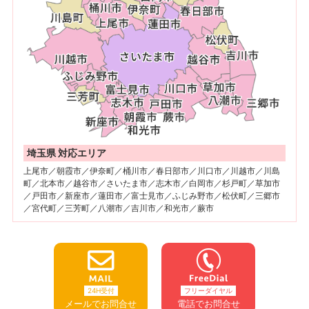
埼玉県 対応エリア
上尾市／朝霞市／伊奈町／桶川市／春日部市／川口市／川越市／川島
町／北本市／越谷市／さいたま市／志木市／白岡市／杉戸町／草加市
／戸田市／新座市／蓮田市／富士見市／ふじみ野市／松伏町／三郷市
／宮代町／三芳町／八潮市／吉川市／和光市／蕨市
24H受付
フリーダイヤル
メールでお問合せ
電話でお問合せ