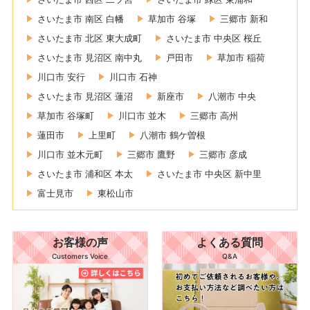
さいたま市 南区 白幡
草加市 谷塚
三郷市 新和
さいたま市 北区 東大成町
さいたま市 中央区 桜丘
さいたま市 見沼区 南中丸
戸田市
草加市 稲荷
川口市 安行
川口市 石神
さいたま市 見沼区 蓮沼
新座市
八潮市 中央
草加市 谷塚町
川口市 並木
三郷市 高州
蓮田市
上里町
八潮市 鶴ケ曽根
川口市 並木元町
三郷市 鷹野
三郷市 彦成
さいたま市 浦和区 本太
さいたま市 中央区 新中里
富士見市
東松山市
お客様の声
よくある質問
Customers Voice
Q&A