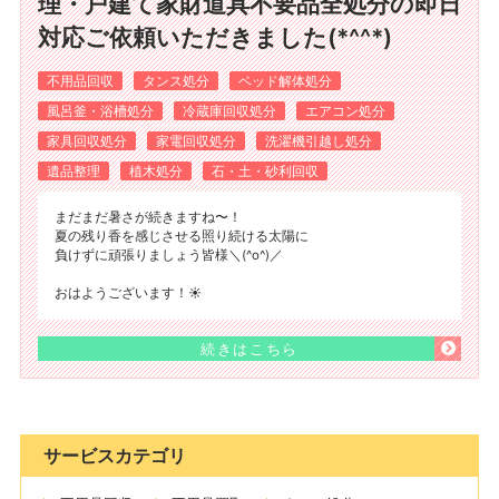
理・戸建て家財道具不要品全処分の即日
対応ご依頼いただきました(*^^*)
不用品回収
タンス処分
ベッド解体処分
風呂釜・浴槽処分
冷蔵庫回収処分
エアコン処分
家具回収処分
家電回収処分
洗濯機引越し処分
遺品整理
植木処分
石・土・砂利回収
まだまだ暑さが続きますね〜！
夏の残り香を感じさせる照り続ける太陽に
負けずに頑張りましょう皆様＼(^o^)／
おはようございます！☀️
続きはこちら
サービスカテゴリ