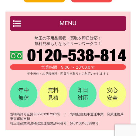
MENU
埼玉の不用品回収・買取を即日対応！
無料見積もりならクリーンワークス！
営業時間 9:00 〜 20:00まで
年中無休・お見積無料・即日引き取りもご対応いたします！
年中
無料
即日
安心
無休
見積
対応
安全
古物商許可証第307761207261号 ／ 貨物軽自動車運送事業 関東運輸局
東京運輸支局
埼玉県産業廃棄物収集運搬業許可番号 第01100165888号