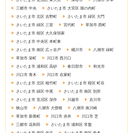
三郷市 中央
さいたま市 大宮区 堀の内町
さいたま市 北区 吉野町
さいたま市 緑区 大門
さいたま市 緑区 三室
宮代町
草加市 西町
さいたま市 桜区 大久保領家
さいたま市 中央区 本町東
さいたま市 南区 広ヶ谷戸
桶川市
八潮市 緑町
草加市 栄町
川口市 西川口
さいたま市 浦和区 高砂
春日部市
和光市
川口市 青木
川口市 在家町
さいたま市 北区 植竹町
さいたま市 桜区 町谷
さいたま市 緑区 中尾
さいたま市 南区 別所
さいたま市 見沼区 深作
川越市
吉川市
狭山市
八潮市 大曽根
八潮市 南川崎
草加市 新善町
川口市 赤井
川口市 芝
三郷市 花和田
さいたま市 浦和区 常盤
さいたま市 南区 内谷
さいたま市 南区 曲本