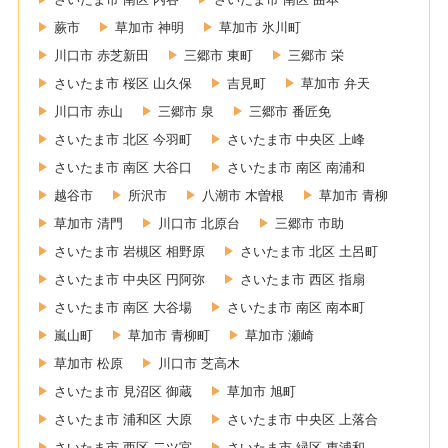
蕨市
草加市 神明
草加市 氷川町
川口市 赤芝新田
三郷市 東町
三郷市 栄
さいたま市 桜区 山久保
吉見町
草加市 弁天
川口市 赤山
三郷市 泉
三郷市 番匠免
さいたま市 北区 今羽町
さいたま市 中央区 上峰
さいたま市 南区 大谷口
さいたま市 南区 南浦和
越谷市
所沢市
八潮市 木曽根
草加市 青柳
草加市 清門
川口市 北原台
三郷市 市助
さいたま市 岩槻区 相野原
さいたま市 北区 土呂町
さいたま市 中央区 円阿弥
さいたま市 西区 指扇
さいたま市 南区 大谷場
さいたま市 南区 南本町
嵐山町
草加市 青柳町
草加市 瀬崎
草加市 松原
川口市 芝高木
さいたま市 見沼区 御蔵
草加市 旭町
さいたま市 浦和区 大原
さいたま市 中央区 上落合
さいたま市 西区 二ツ宮
さいたま市 緑区 東浦和