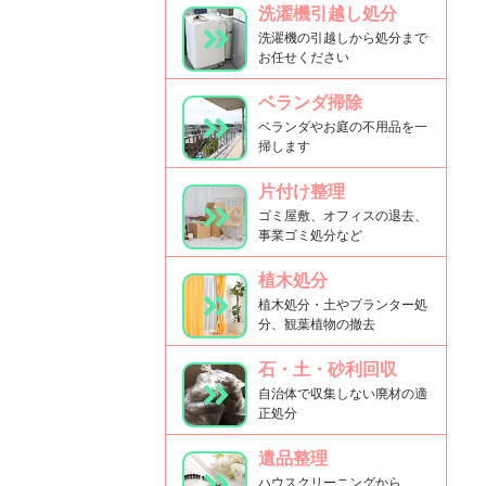
洗濯機引越し処分
洗濯機の引越しから処分まで
お任せください
ベランダ掃除
ベランダやお庭の不用品を一
掃します
片付け整理
ゴミ屋敷、オフィスの退去、
事業ゴミ処分など
植木処分
植木処分・土やプランター処
分、観葉植物の撤去
石・土・砂利回収
自治体で収集しない廃材の適
正処分
遺品整理
ハウスクリーニングから、