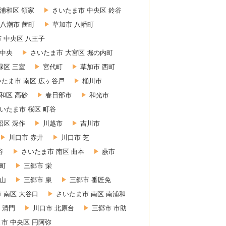
浦和区 領家
さいたま市 中央区 鈴谷
八潮市 茜町
草加市 八幡町
 中央区 八王子
 中央
さいたま市 大宮区 堀の内町
緑区 三室
宮代町
草加市 西町
いたま市 南区 広ヶ谷戸
桶川市
和区 高砂
春日部市
和光市
いたま市 桜区 町谷
沼区 深作
川越市
吉川市
川口市 赤井
川口市 芝
谷
さいたま市 南区 曲本
蕨市
東町
三郷市 栄
赤山
三郷市 泉
三郷市 番匠免
 南区 大谷口
さいたま市 南区 南浦和
 清門
川口市 北原台
三郷市 市助
市 中央区 円阿弥