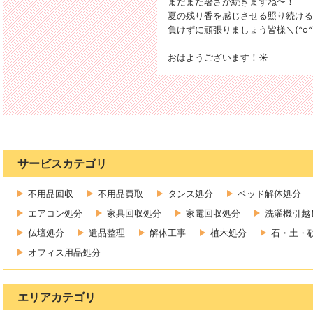
まだまだ暑さが続きますね〜！
夏の残り香を感じさせる照り続ける
負けずに頑張りましょう皆様＼(^o^
おはようございます！☀️
サービスカテゴリ
不用品回収
不用品買取
タンス処分
ベッド解体処分
エアコン処分
家具回収処分
家電回収処分
洗濯機引越
仏壇処分
遺品整理
解体工事
植木処分
石・土・
オフィス用品処分
エリアカテゴリ