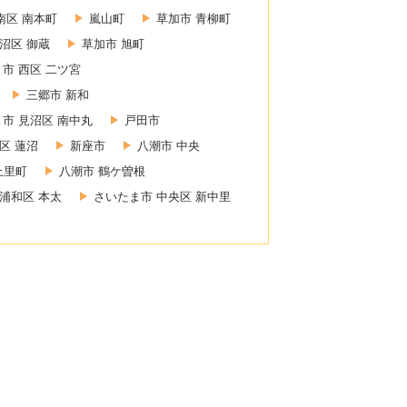
南区 南本町
嵐山町
草加市 青柳町
沼区 御蔵
草加市 旭町
市 西区 二ツ宮
三郷市 新和
市 見沼区 南中丸
戸田市
区 蓮沼
新座市
八潮市 中央
上里町
八潮市 鶴ケ曽根
浦和区 本太
さいたま市 中央区 新中里