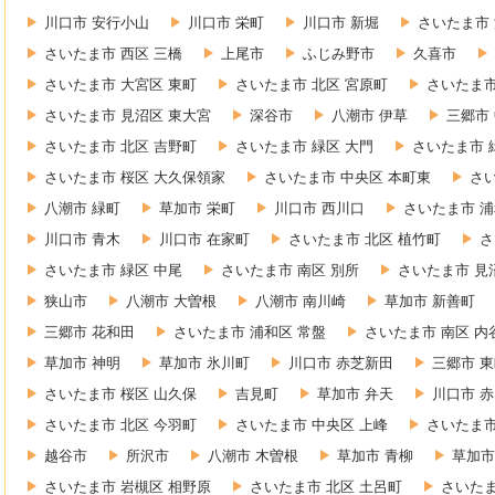
川口市 安行小山
川口市 栄町
川口市 新堀
さいたま市 
さいたま市 西区 三橋
上尾市
ふじみ野市
久喜市
さいたま市 大宮区 東町
さいたま市 北区 宮原町
さいたま市
さいたま市 見沼区 東大宮
深谷市
八潮市 伊草
三郷市
さいたま市 北区 吉野町
さいたま市 緑区 大門
さいたま市 
さいたま市 桜区 大久保領家
さいたま市 中央区 本町東
さ
八潮市 緑町
草加市 栄町
川口市 西川口
さいたま市 浦
川口市 青木
川口市 在家町
さいたま市 北区 植竹町
さ
さいたま市 緑区 中尾
さいたま市 南区 別所
さいたま市 見
狭山市
八潮市 大曽根
八潮市 南川崎
草加市 新善町
三郷市 花和田
さいたま市 浦和区 常盤
さいたま市 南区 内
草加市 神明
草加市 氷川町
川口市 赤芝新田
三郷市 
さいたま市 桜区 山久保
吉見町
草加市 弁天
川口市 
さいたま市 北区 今羽町
さいたま市 中央区 上峰
さいたま市
越谷市
所沢市
八潮市 木曽根
草加市 青柳
草加市
さいたま市 岩槻区 相野原
さいたま市 北区 土呂町
さいたま