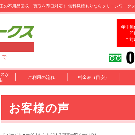
玉の不用品回収・買取を即日対応！
無料見積もりならクリーンワーク
年中無
即
ご対
まで
クスが
ご利用の流れ
料金表（目安）
由
お客様の声
【 バーベキューグリル 】に関する記事一覧ページです。