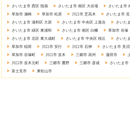
さいたま市 西区 指扇
さいたま市 南区 大谷場
さいたま市 
草加市 瀬崎
草加市 松原
川口市 芝高木
さいたま市 見
さいたま市 浦和区 大原
さいたま市 中央区 上落合
さいたま
さいたま市 緑区 東浦和
さいたま市 南区 白幡
草加市 谷塚
さいたま市 北区 東大成町
さいたま市 中央区 桜丘
さいたま
草加市 稲荷
川口市 安行
川口市 石神
さいたま市 見沼
草加市 谷塚町
川口市 並木
三郷市 高州
蓮田市
川口市 並木元町
三郷市 鷹野
三郷市 彦成
さいたま市 
富士見市
東松山市