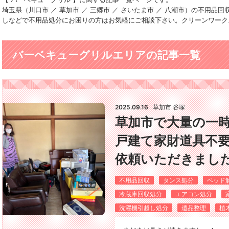
埼玉県（川口市 ／ 草加市 ／ 三郷市 ／ さいたま市 ／ 八潮市）の不用
しなどで不用品処分にお困りの方はお気軽にご相談下さい。クリーンワーク
バーベキューグリルエリアの記事一覧
2025.09.16
草加市 谷塚
草加市で大量の一
戸建て家財道具不
依頼いただきました(*
不用品回収
タンス処分
ベッド
冷蔵庫回収処分
エアコン処分
洗濯機引越し処分
遺品整理
植