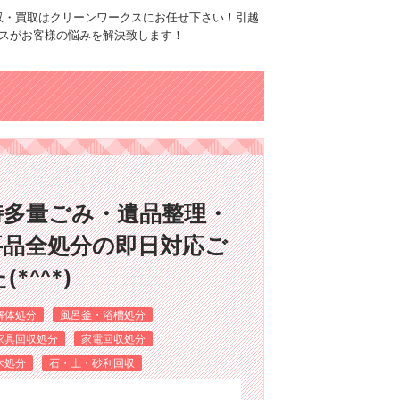
品回収・買取はクリーンワークスにお任せ下さい！引越
スがお客様の悩みを解決致します！
時多量ごみ・遺品整理・
要品全処分の即日対応ご
^^*)
解体処分
風呂釜・浴槽処分
家具回収処分
家電回収処分
木処分
石・土・砂利回収