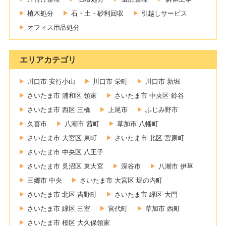
植木処分
石・土・砂利回収
引越しサービス
オフィス用品処分
エリアカテゴリ
川口市 安行小山
川口市 栄町
川口市 新堀
さいたま市 浦和区 領家
さいたま市 中央区 鈴谷
さいたま市 西区 三橋
上尾市
ふじみ野市
久喜市
八潮市 茜町
草加市 八幡町
さいたま市 大宮区 東町
さいたま市 北区 宮原町
さいたま市 中央区 八王子
さいたま市 見沼区 東大宮
深谷市
八潮市 伊草
三郷市 中央
さいたま市 大宮区 堀の内町
さいたま市 北区 吉野町
さいたま市 緑区 大門
さいたま市 緑区 三室
宮代町
草加市 西町
さいたま市 桜区 大久保領家