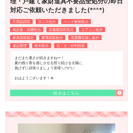
理・戸建て家財道具不要品全処分の即日
対応ご依頼いただきました(*^^*)
不用品回収
タンス処分
ベッド解体処分
風呂釜・浴槽処分
冷蔵庫回収処分
エアコン処分
家具回収処分
家電回収処分
洗濯機引越し処分
遺品整理
植木処分
石・土・砂利回収
まだまだ暑さが続きますね〜！
夏の残り香を感じさせる照り続ける太陽に
負けずに頑張りましょう皆様＼(^o^)／
おはようございます！☀️
続きはこちら