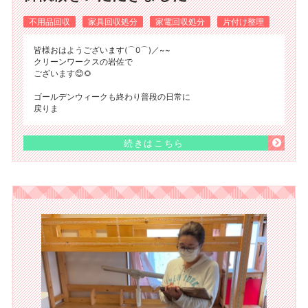
不用品回収
家具回収処分
家電回収処分
片付け整理
皆様おはようございます(⌒0⌒)／~~
クリーンワークスの岩佐で
ございます😊🌻
ゴールデンウィークも終わり普段の日常に
戻りま
続きはこちら