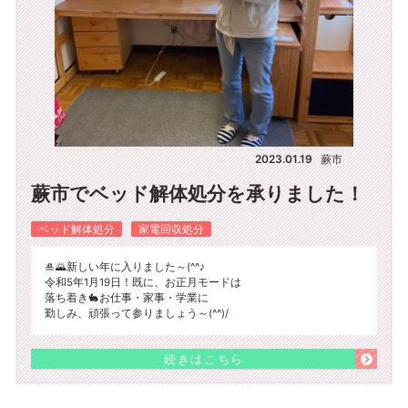
2023.01.19
蕨市
蕨市でベッド解体処分を承りました！
ベッド解体処分
家電回収処分
🎍🌄新しい年に入りました～(^^♪
令和5年1月19日！既に、お正月モードは
落ち着き🐇お仕事・家事・学業に
勤しみ、頑張って参りましょう～(^^)/
続きはこちら