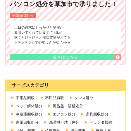
パソコン処分を草加市で承りました！
家電回収処分
土日の週末にしっかりと🌸桜が
🌸咲いてくれています(^^♪風が
吹くとひらひらと桜吹雪🌸がとても
✨キラキラして心地よきかな(^_-)-☆
続きはこちら
サービスカテゴリ
不用品回収
不用品買取
タンス処分
ベッド解体処分
風呂釜・浴槽処分
冷蔵庫回収処分
エアコン処分
家具回収処分
家電回収処分
洗濯機引越し処分
ベランダ掃除
片付け整理
仏壇処分
遺品整理
解体工事