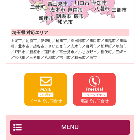
埼玉県 対応エリア
上尾市／朝霞市／伊奈町／桶川市／春日部市／川口市／川越市／川島
町／北本市／越谷市／さいたま市／志木市／白岡市／杉戸町／草加市
／戸田市／新座市／蓮田市／富士見市／ふじみ野市／松伏町／三郷市
／宮代町／三芳町／八潮市／吉川市／和光市／蕨市
24H受付
フリーダイヤル
メールでお問合せ
電話でお問合せ
MENU