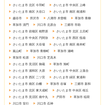
さいたま市 北区 今羽町
さいたま市 中央区 上峰
さいたま市 南区 大谷口
さいたま市 南区 南浦和
越谷市
所沢市
八潮市 木曽根
草加市 青柳
草加市 清門
川口市 北原台
三郷市 市助
さいたま市 岩槻区 相野原
さいたま市 北区 土呂町
さいたま市 中央区 円阿弥
さいたま市 西区 指扇
さいたま市 南区 大谷場
さいたま市 南区 南本町
嵐山町
草加市 青柳町
草加市 瀬崎
草加市 松原
川口市 芝高木
さいたま市 見沼区 御蔵
草加市 旭町
さいたま市 浦和区 大原
さいたま市 中央区 上落合
さいたま市 西区 二ツ宮
さいたま市 緑区 東浦和
さいたま市 南区 白幡
草加市 谷塚
三郷市 新和
さいたま市 北区 東大成町
さいたま市 中央区 桜丘
さいたま市 見沼区 南中丸
戸田市
草加市 稲荷
川口市 安行
川口市 石神