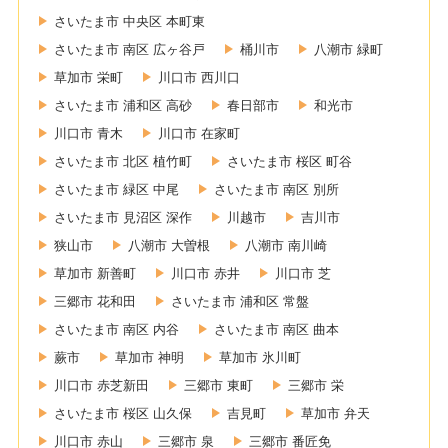
さいたま市 中央区 本町東
さいたま市 南区 広ヶ谷戸
桶川市
八潮市 緑町
草加市 栄町
川口市 西川口
さいたま市 浦和区 高砂
春日部市
和光市
川口市 青木
川口市 在家町
さいたま市 北区 植竹町
さいたま市 桜区 町谷
さいたま市 緑区 中尾
さいたま市 南区 別所
さいたま市 見沼区 深作
川越市
吉川市
狭山市
八潮市 大曽根
八潮市 南川崎
草加市 新善町
川口市 赤井
川口市 芝
三郷市 花和田
さいたま市 浦和区 常盤
さいたま市 南区 内谷
さいたま市 南区 曲本
蕨市
草加市 神明
草加市 氷川町
川口市 赤芝新田
三郷市 東町
三郷市 栄
さいたま市 桜区 山久保
吉見町
草加市 弁天
川口市 赤山
三郷市 泉
三郷市 番匠免