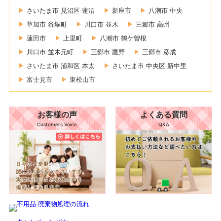
さいたま市 見沼区 蓮沼
新座市
八潮市 中央
草加市 谷塚町
川口市 並木
三郷市 高州
蓮田市
上里町
八潮市 鶴ケ曽根
川口市 並木元町
三郷市 鷹野
三郷市 彦成
さいたま市 浦和区 本太
さいたま市 中央区 新中里
富士見市
東松山市
お客様の声
よくある質問
Customers Voice
Q&A