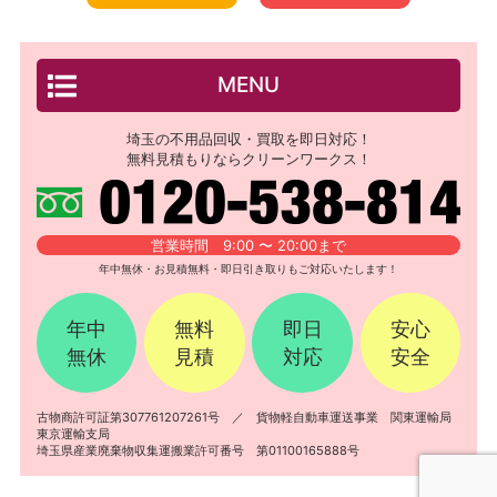
MENU
埼玉の不用品回収・買取を即日対応！
無料見積もりならクリーンワークス！
営業時間 9:00 〜 20:00まで
年中無休・お見積無料・即日引き取りもご対応いたします！
年中
無料
即日
安心
無休
見積
対応
安全
古物商許可証第307761207261号 ／ 貨物軽自動車運送事業 関東運輸局
東京運輸支局
埼玉県産業廃棄物収集運搬業許可番号 第01100165888号