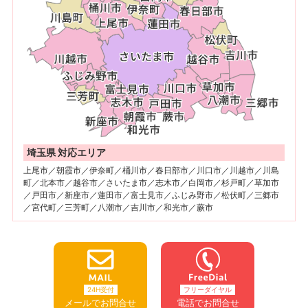
埼玉県 対応エリア
上尾市／朝霞市／伊奈町／桶川市／春日部市／川口市／川越市／川島
町／北本市／越谷市／さいたま市／志木市／白岡市／杉戸町／草加市
／戸田市／新座市／蓮田市／富士見市／ふじみ野市／松伏町／三郷市
／宮代町／三芳町／八潮市／吉川市／和光市／蕨市
24H受付
フリーダイヤル
メールでお問合せ
電話でお問合せ