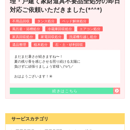
理・戸建て家財道具不要品全処分の即日
対応ご依頼いただきました(*^^*)
不用品回収
タンス処分
ベッド解体処分
風呂釜・浴槽処分
冷蔵庫回収処分
エアコン処分
家具回収処分
家電回収処分
洗濯機引越し処分
遺品整理
植木処分
石・土・砂利回収
まだまだ暑さが続きますね〜！
夏の残り香を感じさせる照り続ける太陽に
負けずに頑張りましょう皆様＼(^o^)／
おはようございます！☀️
続きはこちら
サービスカテゴリ