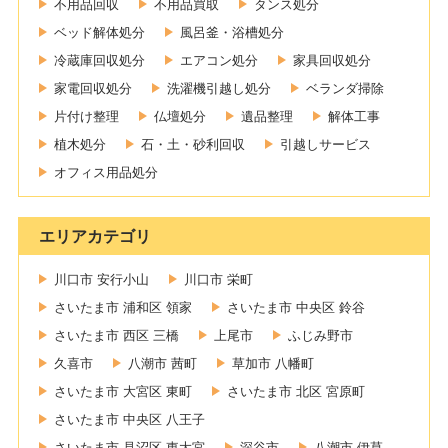
不用品回収
不用品買取
タンス処分
ベッド解体処分
風呂釜・浴槽処分
冷蔵庫回収処分
エアコン処分
家具回収処分
家電回収処分
洗濯機引越し処分
ベランダ掃除
片付け整理
仏壇処分
遺品整理
解体工事
植木処分
石・土・砂利回収
引越しサービス
オフィス用品処分
エリアカテゴリ
川口市 安行小山
川口市 栄町
さいたま市 浦和区 領家
さいたま市 中央区 鈴谷
さいたま市 西区 三橋
上尾市
ふじみ野市
久喜市
八潮市 茜町
草加市 八幡町
さいたま市 大宮区 東町
さいたま市 北区 宮原町
さいたま市 中央区 八王子
さいたま市 見沼区 東大宮
深谷市
八潮市 伊草