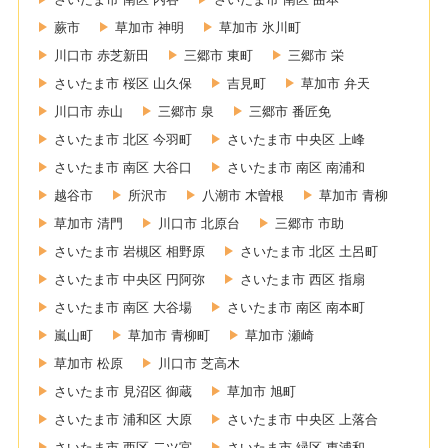
蕨市
草加市 神明
草加市 氷川町
川口市 赤芝新田
三郷市 東町
三郷市 栄
さいたま市 桜区 山久保
吉見町
草加市 弁天
川口市 赤山
三郷市 泉
三郷市 番匠免
さいたま市 北区 今羽町
さいたま市 中央区 上峰
さいたま市 南区 大谷口
さいたま市 南区 南浦和
越谷市
所沢市
八潮市 木曽根
草加市 青柳
草加市 清門
川口市 北原台
三郷市 市助
さいたま市 岩槻区 相野原
さいたま市 北区 土呂町
さいたま市 中央区 円阿弥
さいたま市 西区 指扇
さいたま市 南区 大谷場
さいたま市 南区 南本町
嵐山町
草加市 青柳町
草加市 瀬崎
草加市 松原
川口市 芝高木
さいたま市 見沼区 御蔵
草加市 旭町
さいたま市 浦和区 大原
さいたま市 中央区 上落合
さいたま市 西区 二ツ宮
さいたま市 緑区 東浦和