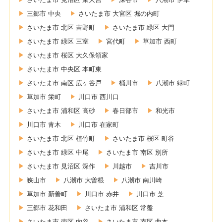
三郷市 中央
さいたま市 大宮区 堀の内町
さいたま市 北区 吉野町
さいたま市 緑区 大門
さいたま市 緑区 三室
宮代町
草加市 西町
さいたま市 桜区 大久保領家
さいたま市 中央区 本町東
さいたま市 南区 広ヶ谷戸
桶川市
八潮市 緑町
草加市 栄町
川口市 西川口
さいたま市 浦和区 高砂
春日部市
和光市
川口市 青木
川口市 在家町
さいたま市 北区 植竹町
さいたま市 桜区 町谷
さいたま市 緑区 中尾
さいたま市 南区 別所
さいたま市 見沼区 深作
川越市
吉川市
狭山市
八潮市 大曽根
八潮市 南川崎
草加市 新善町
川口市 赤井
川口市 芝
三郷市 花和田
さいたま市 浦和区 常盤
さいたま市 南区 内谷
さいたま市 南区 曲本