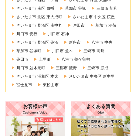
さいたま市 南区 白幡
草加市 谷塚
三郷市 新和
さいたま市 北区 東大成町
さいたま市 中央区 桜丘
さいたま市 見沼区 南中丸
戸田市
草加市 稲荷
川口市 安行
川口市 石神
さいたま市 見沼区 蓮沼
新座市
八潮市 中央
草加市 谷塚町
川口市 並木
三郷市 高州
蓮田市
上里町
八潮市 鶴ケ曽根
川口市 並木元町
三郷市 鷹野
三郷市 彦成
さいたま市 浦和区 本太
さいたま市 中央区 新中里
富士見市
東松山市
お客様の声
よくある質問
Customers Voice
Q&A