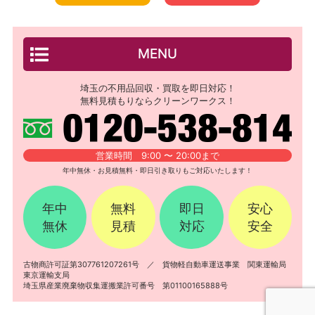
MENU
埼玉の不用品回収・買取を即日対応！
無料見積もりならクリーンワークス！
営業時間 9:00 〜 20:00まで
年中無休・お見積無料・即日引き取りもご対応いたします！
年中
無料
即日
安心
無休
見積
対応
安全
古物商許可証第307761207261号 ／ 貨物軽自動車運送事業 関東運輸局
東京運輸支局
埼玉県産業廃棄物収集運搬業許可番号 第01100165888号