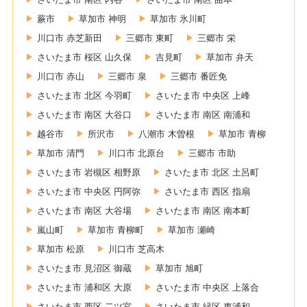
蕨市
草加市 神明
草加市 氷川町
川口市 赤芝新田
三郷市 東町
三郷市 栄
さいたま市 桜区 山久保
吉見町
草加市 弁天
川口市 赤山
三郷市 泉
三郷市 番匠免
さいたま市 北区 今羽町
さいたま市 中央区 上峰
さいたま市 南区 大谷口
さいたま市 南区 南浦和
越谷市
所沢市
八潮市 木曽根
草加市 青柳
草加市 清門
川口市 北原台
三郷市 市助
さいたま市 岩槻区 相野原
さいたま市 北区 土呂町
さいたま市 中央区 円阿弥
さいたま市 西区 指扇
さいたま市 南区 大谷場
さいたま市 南区 南本町
嵐山町
草加市 青柳町
草加市 瀬崎
草加市 松原
川口市 芝高木
さいたま市 見沼区 御蔵
草加市 旭町
さいたま市 浦和区 大原
さいたま市 中央区 上落合
さいたま市 西区 二ツ宮
さいたま市 緑区 東浦和