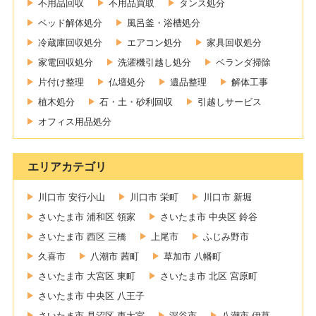
不用品回収
不用品買取
タンス処分
ベッド解体処分
風呂釜・浴槽処分
冷蔵庫回収処分
エアコン処分
家具回収処分
家電回収処分
洗濯機引越し処分
ベランダ掃除
片付け整理
仏壇処分
遺品整理
解体工事
植木処分
石・土・砂利回収
引越しサービス
オフィス用品処分
エリアカテゴリ
川口市 安行小山
川口市 栄町
川口市 新堀
さいたま市 浦和区 領家
さいたま市 中央区 鈴谷
さいたま市 西区 三橋
上尾市
ふじみ野市
久喜市
八潮市 茜町
草加市 八幡町
さいたま市 大宮区 東町
さいたま市 北区 宮原町
さいたま市 中央区 八王子
さいたま市 見沼区 東大宮
深谷市
八潮市 伊草