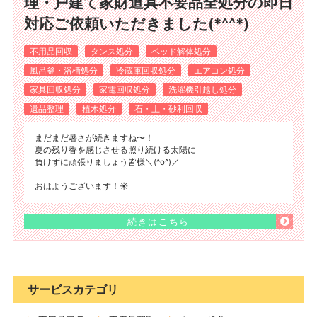
理・戸建て家財道具不要品全処分の即日
対応ご依頼いただきました(*^^*)
不用品回収
タンス処分
ベッド解体処分
風呂釜・浴槽処分
冷蔵庫回収処分
エアコン処分
家具回収処分
家電回収処分
洗濯機引越し処分
遺品整理
植木処分
石・土・砂利回収
まだまだ暑さが続きますね〜！
夏の残り香を感じさせる照り続ける太陽に
負けずに頑張りましょう皆様＼(^o^)／
おはようございます！☀️
続きはこちら
サービスカテゴリ