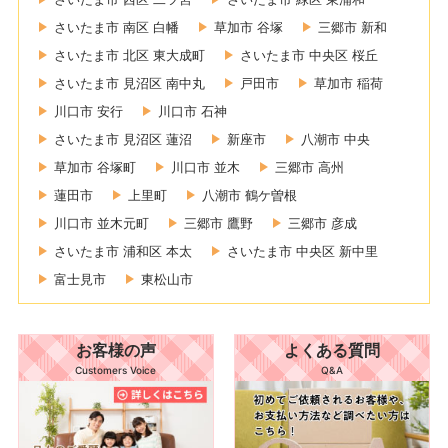
さいたま市 南区 白幡
草加市 谷塚
三郷市 新和
さいたま市 北区 東大成町
さいたま市 中央区 桜丘
さいたま市 見沼区 南中丸
戸田市
草加市 稲荷
川口市 安行
川口市 石神
さいたま市 見沼区 蓮沼
新座市
八潮市 中央
草加市 谷塚町
川口市 並木
三郷市 高州
蓮田市
上里町
八潮市 鶴ケ曽根
川口市 並木元町
三郷市 鷹野
三郷市 彦成
さいたま市 浦和区 本太
さいたま市 中央区 新中里
富士見市
東松山市
お客様の声
よくある質問
Customers Voice
Q&A