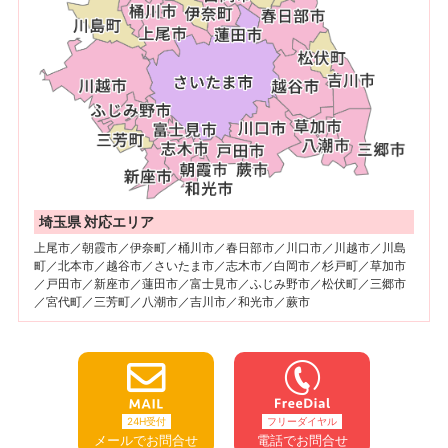
埼玉県 対応エリア
上尾市／朝霞市／伊奈町／桶川市／春日部市／川口市／川越市／川島
町／北本市／越谷市／さいたま市／志木市／白岡市／杉戸町／草加市
／戸田市／新座市／蓮田市／富士見市／ふじみ野市／松伏町／三郷市
／宮代町／三芳町／八潮市／吉川市／和光市／蕨市
24H受付
フリーダイヤル
メールでお問合せ
電話でお問合せ