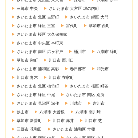
三郷市 中央
さいたま市 大宮区 堀の内町
さいたま市 北区 吉野町
さいたま市 緑区 大門
さいたま市 緑区 三室
宮代町
草加市 西町
さいたま市 桜区 大久保領家
さいたま市 中央区 本町東
さいたま市 南区 広ヶ谷戸
桶川市
八潮市 緑町
草加市 栄町
川口市 西川口
さいたま市 浦和区 高砂
春日部市
和光市
川口市 青木
川口市 在家町
さいたま市 北区 植竹町
さいたま市 桜区 町谷
さいたま市 緑区 中尾
さいたま市 南区 別所
さいたま市 見沼区 深作
川越市
吉川市
狭山市
八潮市 大曽根
八潮市 南川崎
草加市 新善町
川口市 赤井
川口市 芝
三郷市 花和田
さいたま市 浦和区 常盤
さいたま市 南区 内谷
さいたま市 南区 曲本