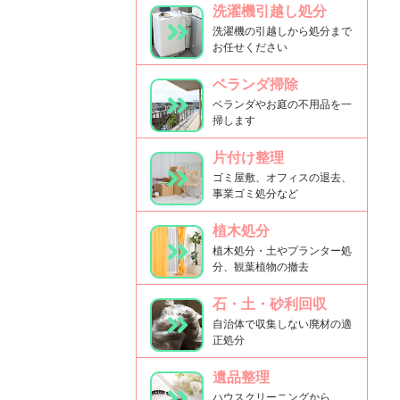
洗濯機引越し処分
洗濯機の引越しから処分まで
お任せください
ベランダ掃除
ベランダやお庭の不用品を一
掃します
片付け整理
ゴミ屋敷、オフィスの退去、
事業ゴミ処分など
植木処分
植木処分・土やプランター処
分、観葉植物の撤去
石・土・砂利回収
自治体で収集しない廃材の適
正処分
遺品整理
ハウスクリーニングから、