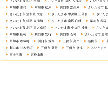
さいたま市 西区 指扇
さいたま市 南区 大谷場
さいたま市 
草加市 瀬崎
草加市 松原
川口市 芝高木
さいたま市 見
さいたま市 浦和区 大原
さいたま市 中央区 上落合
さいたま
さいたま市 緑区 東浦和
さいたま市 南区 白幡
草加市 谷塚
さいたま市 北区 東大成町
さいたま市 中央区 桜丘
さいたま
草加市 稲荷
川口市 安行
川口市 石神
さいたま市 見沼
草加市 谷塚町
川口市 並木
三郷市 高州
蓮田市
川口市 並木元町
三郷市 鷹野
三郷市 彦成
さいたま市 
富士見市
東松山市