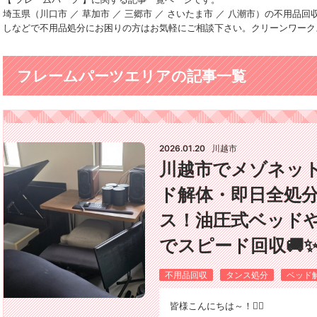
埼玉県（川口市 ／ 草加市 ／ 三郷市 ／ さいたま市 ／ 八潮市）の不用
しなどで不用品処分にお困りの方はお気軽にご相談下さい。クリーンワーク
フレームパーツエリアの記事一覧
2026.01.20
川越市
川越市でメゾネッ
ド解体・即日全処
ス！油圧式ベッドや
でスピード回収🚚
不用品回収
タンス処分
ベッド
​皆様こんにちは～！🙂‍↕️