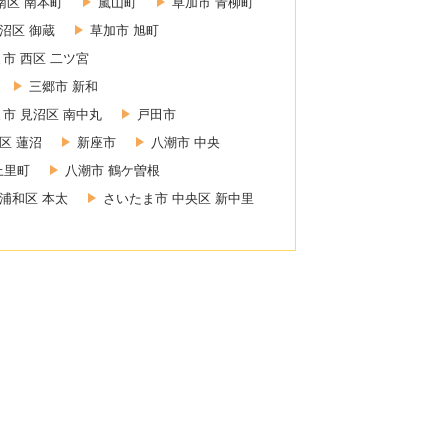
南区 南本町
嵐山町
草加市 青柳町
沼区 御蔵
草加市 旭町
市 西区 二ツ宮
三郷市 新和
市 見沼区 南中丸
戸田市
区 蓮沼
新座市
八潮市 中央
上里町
八潮市 鶴ケ曽根
浦和区 本太
さいたま市 中央区 新中里