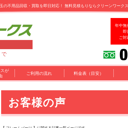
玉の不用品回収・買取を即日対応！
無料見積もりならクリーンワーク
年中無
即
ご対
まで
クスが
ご利用の流れ
料金表（目安）
由
お客様の声
【 フレームパーツ 】に関する記事一覧ページです。