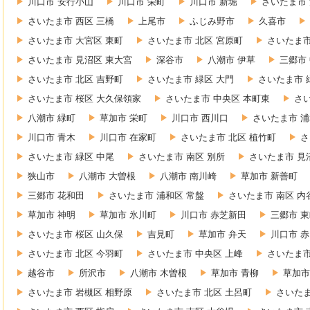
川口市 安行小山
川口市 栄町
川口市 新堀
さいたま市 
さいたま市 西区 三橋
上尾市
ふじみ野市
久喜市
さいたま市 大宮区 東町
さいたま市 北区 宮原町
さいたま市
さいたま市 見沼区 東大宮
深谷市
八潮市 伊草
三郷市
さいたま市 北区 吉野町
さいたま市 緑区 大門
さいたま市 
さいたま市 桜区 大久保領家
さいたま市 中央区 本町東
さ
八潮市 緑町
草加市 栄町
川口市 西川口
さいたま市 浦
川口市 青木
川口市 在家町
さいたま市 北区 植竹町
さ
さいたま市 緑区 中尾
さいたま市 南区 別所
さいたま市 見
狭山市
八潮市 大曽根
八潮市 南川崎
草加市 新善町
三郷市 花和田
さいたま市 浦和区 常盤
さいたま市 南区 内
草加市 神明
草加市 氷川町
川口市 赤芝新田
三郷市 
さいたま市 桜区 山久保
吉見町
草加市 弁天
川口市 
さいたま市 北区 今羽町
さいたま市 中央区 上峰
さいたま市
越谷市
所沢市
八潮市 木曽根
草加市 青柳
草加市
さいたま市 岩槻区 相野原
さいたま市 北区 土呂町
さいたま