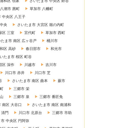
浦和区 領家
さいたま市 中央区 鈴谷
八潮市 茜町
草加市 八幡町
 中央区 八王子
 中央
さいたま市 大宮区 堀の内町
緑区 三室
宮代町
草加市 西町
いたま市 南区 広ヶ谷戸
桶川市
和区 高砂
春日部市
和光市
いたま市 桜区 町谷
沼区 深作
川越市
吉川市
川口市 赤井
川口市 芝
谷
さいたま市 南区 曲本
蕨市
東町
三郷市 栄
赤山
三郷市 泉
三郷市 番匠免
 南区 大谷口
さいたま市 南区 南浦和
 清門
川口市 北原台
三郷市 市助
市 中央区 円阿弥