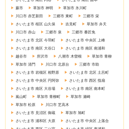
蕨市
草加市 神明
草加市 氷川町
川口市 赤芝新田
三郷市 東町
三郷市 栄
さいたま市 桜区 山久保
吉見町
草加市 弁天
川口市 赤山
三郷市 泉
三郷市 番匠免
さいたま市 北区 今羽町
さいたま市 中央区 上峰
さいたま市 南区 大谷口
さいたま市 南区 南浦和
越谷市
所沢市
八潮市 木曽根
草加市 青柳
草加市 清門
川口市 北原台
三郷市 市助
さいたま市 岩槻区 相野原
さいたま市 北区 土呂町
さいたま市 中央区 円阿弥
さいたま市 西区 指扇
さいたま市 南区 大谷場
さいたま市 南区 南本町
嵐山町
草加市 青柳町
草加市 瀬崎
草加市 松原
川口市 芝高木
さいたま市 見沼区 御蔵
草加市 旭町
さいたま市 浦和区 大原
さいたま市 中央区 上落合
さいたま市 西区 二ツ宮
さいたま市 緑区 東浦和