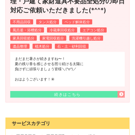
理・戸建て家財道具不要品全処分の即日
対応ご依頼いただきました(*^^*)
不用品回収
タンス処分
ベッド解体処分
風呂釜・浴槽処分
冷蔵庫回収処分
エアコン処分
家具回収処分
家電回収処分
洗濯機引越し処分
遺品整理
植木処分
石・土・砂利回収
まだまだ暑さが続きますね〜！
夏の残り香を感じさせる照り続ける太陽に
負けずに頑張りましょう皆様＼(^o^)／
おはようございます！☀️
続きはこちら
サービスカテゴリ