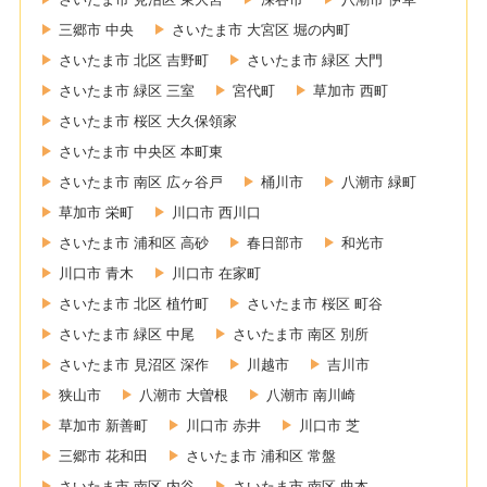
三郷市 中央
さいたま市 大宮区 堀の内町
さいたま市 北区 吉野町
さいたま市 緑区 大門
さいたま市 緑区 三室
宮代町
草加市 西町
さいたま市 桜区 大久保領家
さいたま市 中央区 本町東
さいたま市 南区 広ヶ谷戸
桶川市
八潮市 緑町
草加市 栄町
川口市 西川口
さいたま市 浦和区 高砂
春日部市
和光市
川口市 青木
川口市 在家町
さいたま市 北区 植竹町
さいたま市 桜区 町谷
さいたま市 緑区 中尾
さいたま市 南区 別所
さいたま市 見沼区 深作
川越市
吉川市
狭山市
八潮市 大曽根
八潮市 南川崎
草加市 新善町
川口市 赤井
川口市 芝
三郷市 花和田
さいたま市 浦和区 常盤
さいたま市 南区 内谷
さいたま市 南区 曲本