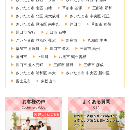
さいたま市 南区 白幡
草加市 谷塚
三郷市 新和
さいたま市 北区 東大成町
さいたま市 中央区 桜丘
さいたま市 見沼区 南中丸
戸田市
草加市 稲荷
川口市 安行
川口市 石神
さいたま市 見沼区 蓮沼
新座市
八潮市 中央
草加市 谷塚町
川口市 並木
三郷市 高州
蓮田市
上里町
八潮市 鶴ケ曽根
川口市 並木元町
三郷市 鷹野
三郷市 彦成
さいたま市 浦和区 本太
さいたま市 中央区 新中里
富士見市
東松山市
お客様の声
よくある質問
Customers Voice
Q&A