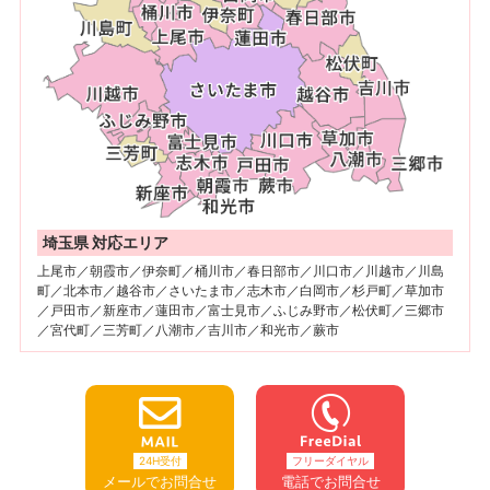
埼玉県 対応エリア
上尾市／朝霞市／伊奈町／桶川市／春日部市／川口市／川越市／川島
町／北本市／越谷市／さいたま市／志木市／白岡市／杉戸町／草加市
／戸田市／新座市／蓮田市／富士見市／ふじみ野市／松伏町／三郷市
／宮代町／三芳町／八潮市／吉川市／和光市／蕨市
24H受付
フリーダイヤル
メールでお問合せ
電話でお問合せ