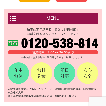
MENU
埼玉の不用品回収・買取を即日対応！
無料見積もりならクリーンワークス！
営業時間 9:00 〜 20:00まで
年中無休・お見積無料・即日引き取りもご対応いたします！
年中
無料
即日
安心
無休
見積
対応
安全
古物商許可証第307761207261号 ／ 貨物軽自動車運送事業 関東運輸局
東京運輸支局
埼玉県産業廃棄物収集運搬業許可番号 第01100165888号