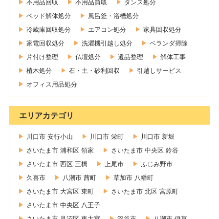
不用品回収
不用品買取
タンス処分
ベッド解体処分
風呂釜・浴槽処分
冷蔵庫回収処分
エアコン処分
家具回収処分
家電回収処分
洗濯機引越し処分
ベランダ掃除
片付け整理
仏壇処分
遺品整理
解体工事
植木処分
石・土・砂利回収
引越しサービス
オフィス用品処分
エリアカテゴリ
川口市 安行小山
川口市 栄町
川口市 新堀
さいたま市 浦和区 領家
さいたま市 中央区 鈴谷
さいたま市 西区 三橋
上尾市
ふじみ野市
久喜市
八潮市 茜町
草加市 八幡町
さいたま市 大宮区 東町
さいたま市 北区 宮原町
さいたま市 中央区 八王子
さいたま市 見沼区 東大宮
深谷市
八潮市 伊草