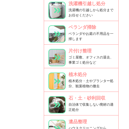
洗濯機引越し処分
洗濯機の引越しから処分まで
お任せください
ベランダ掃除
ベランダやお庭の不用品を一
掃します
片付け整理
ゴミ屋敷、オフィスの退去、
事業ゴミ処分など
植木処分
植木処分・土やプランター処
分、観葉植物の撤去
石・土・砂利回収
自治体で収集しない廃材の適
正処分
遺品整理
ハウスクリーニングから、