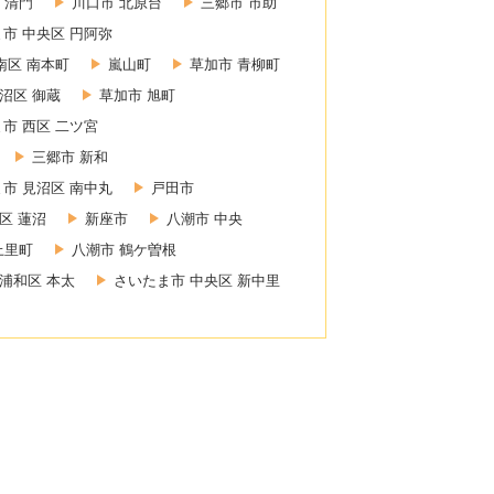
 清門
川口市 北原台
三郷市 市助
市 中央区 円阿弥
南区 南本町
嵐山町
草加市 青柳町
沼区 御蔵
草加市 旭町
市 西区 二ツ宮
三郷市 新和
市 見沼区 南中丸
戸田市
区 蓮沼
新座市
八潮市 中央
上里町
八潮市 鶴ケ曽根
浦和区 本太
さいたま市 中央区 新中里