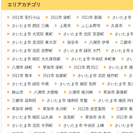
エリアカテゴリ
川口市 安行小山
川口市 栄町
川口市 新堀
さいたま市 
さいたま市 西区 三橋
上尾市
ふじみ野市
久喜市
さいたま市 大宮区 東町
さいたま市 北区 宮原町
さいたま市
さいたま市 見沼区 東大宮
深谷市
八潮市 伊草
三郷市
さいたま市 北区 吉野町
さいたま市 緑区 大門
さいたま市 
さいたま市 桜区 大久保領家
さいたま市 中央区 本町東
さ
八潮市 緑町
草加市 栄町
川口市 西川口
さいたま市 浦
川口市 青木
川口市 在家町
さいたま市 北区 植竹町
さ
さいたま市 緑区 中尾
さいたま市 南区 別所
さいたま市 見
狭山市
八潮市 大曽根
八潮市 南川崎
草加市 新善町
三郷市 花和田
さいたま市 浦和区 常盤
さいたま市 南区 内
草加市 神明
草加市 氷川町
川口市 赤芝新田
三郷市 
さいたま市 桜区 山久保
吉見町
草加市 弁天
川口市 
さいたま市 北区 今羽町
さいたま市 中央区 上峰
さいたま市