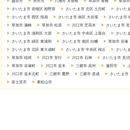
越谷市
所沢市
八潮市 木曽根
草加市 青柳
草加市
さいたま市 岩槻区 相野原
さいたま市 北区 土呂町
さいたま
さいたま市 西区 指扇
さいたま市 南区 大谷場
さいたま市 
草加市 瀬崎
草加市 松原
川口市 芝高木
さいたま市 見
さいたま市 浦和区 大原
さいたま市 中央区 上落合
さいたま
さいたま市 緑区 東浦和
さいたま市 南区 白幡
草加市 谷塚
さいたま市 北区 東大成町
さいたま市 中央区 桜丘
さいたま
草加市 稲荷
川口市 安行
川口市 石神
さいたま市 見沼
草加市 谷塚町
川口市 並木
三郷市 高州
蓮田市
川口市 並木元町
三郷市 鷹野
三郷市 彦成
さいたま市 
富士見市
東松山市