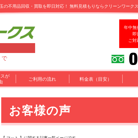
玉の不用品回収・買取を即日対応！
無料見積もりならクリーンワーク
年中無
即
ご対
まで
クスが
ご利用の流れ
料金表（目安）
由
お客様の声
【 マット 】に関する記事一覧ページです。