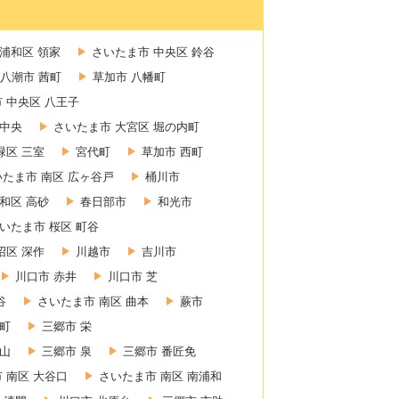
浦和区 領家
さいたま市 中央区 鈴谷
八潮市 茜町
草加市 八幡町
 中央区 八王子
 中央
さいたま市 大宮区 堀の内町
緑区 三室
宮代町
草加市 西町
いたま市 南区 広ヶ谷戸
桶川市
和区 高砂
春日部市
和光市
いたま市 桜区 町谷
沼区 深作
川越市
吉川市
川口市 赤井
川口市 芝
谷
さいたま市 南区 曲本
蕨市
東町
三郷市 栄
赤山
三郷市 泉
三郷市 番匠免
 南区 大谷口
さいたま市 南区 南浦和