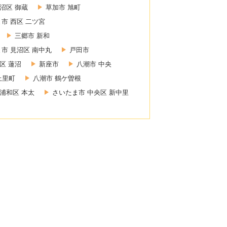
沼区 御蔵
草加市 旭町
市 西区 二ツ宮
三郷市 新和
市 見沼区 南中丸
戸田市
区 蓮沼
新座市
八潮市 中央
上里町
八潮市 鶴ケ曽根
浦和区 本太
さいたま市 中央区 新中里