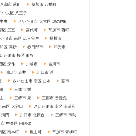
八潮市 茜町
草加市 八幡町
 中央区 八王子
 中央
さいたま市 大宮区 堀の内町
緑区 三室
宮代町
草加市 西町
いたま市 南区 広ヶ谷戸
桶川市
和区 高砂
春日部市
和光市
いたま市 桜区 町谷
沼区 深作
川越市
吉川市
川口市 赤井
川口市 芝
谷
さいたま市 南区 曲本
蕨市
東町
三郷市 栄
赤山
三郷市 泉
三郷市 番匠免
 南区 大谷口
さいたま市 南区 南浦和
 清門
川口市 北原台
三郷市 市助
市 中央区 円阿弥
南区 南本町
嵐山町
草加市 青柳町