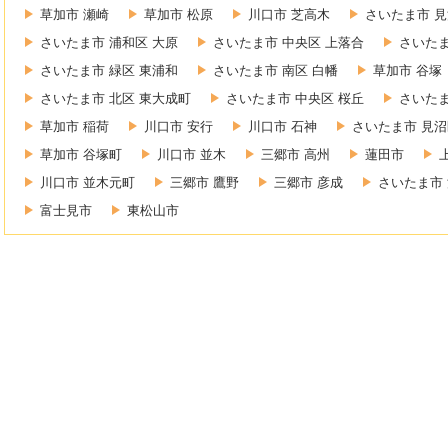
草加市 瀬崎
草加市 松原
川口市 芝高木
さいたま市 見
さいたま市 浦和区 大原
さいたま市 中央区 上落合
さいたま
さいたま市 緑区 東浦和
さいたま市 南区 白幡
草加市 谷塚
さいたま市 北区 東大成町
さいたま市 中央区 桜丘
さいたま
草加市 稲荷
川口市 安行
川口市 石神
さいたま市 見沼
草加市 谷塚町
川口市 並木
三郷市 高州
蓮田市
川口市 並木元町
三郷市 鷹野
三郷市 彦成
さいたま市 
富士見市
東松山市