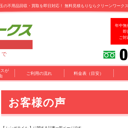
玉の不用品回収・買取を即日対応！
無料見積もりならクリーンワーク
年中無
即
ご対
まで
クスが
ご利用の流れ
料金表（目安）
由
お客様の声
【 レンガタイル 】に関する記事一覧ページです。