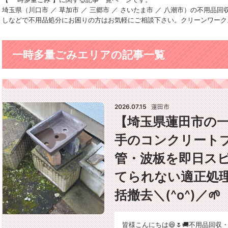
埼玉県（川口市 ／ 草加市 ／ 三郷市 ／ さいたま市 ／ 八潮市）の不用
しなどで不用品処分にお困りの方はお気軽にご相談下さい。クリーンワーク
一時多量ごみエリアの記事一覧
2026.07.15
蓮田市
【埼玉県蓮田市の
手のコンクリート
管・波板を即日スピ
てられない適正処
括撤去＼(^o^)／🌱
皆様こんにちは😆🌷🚚不用品回