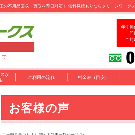
玉の不用品回収・買取を即日対応！
無料見積もりならクリーンワーク
年中無
即
ご対
まで
クスが
ご利用の流れ
料金表（目安）
由
お客様の声
【 一時多量ごみ 】に関する記事一覧ページです。