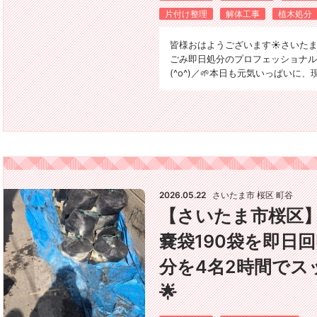
片付け整理
解体工事
植木処分
皆様おはようございます☀️さいた
ごみ即日処分のプロフェッショナル
(^o^)／🌱本日も元気いっぱいに
2026.05.22
さいたま市 桜区 町谷
【さいたま市桜区
嚢袋190袋を即日回
分を4名2時間でス
🌟