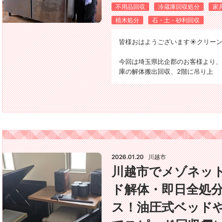
不用品回収
冷蔵庫回収処分
家
植木処分
石・土・砂利回収
皆様おはようございます☀️クリーン
今回は埼玉県比企郡のお客様より、
庫の解体搬出回収、2階に吊り上
2026.01.20
川越市
川越市でメゾネッ
ド解体・即日全処
ス！油圧式ベッドや