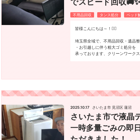
でスピード回収🚚
不用品回収
タンス処分
ベッド
​皆様こんにちは～！🙂‍↕️
埼玉県全域で、不用品回収・遺品整
・お引越しに伴う粗大ゴミ処分を
承っております、クリーンワークスで
2025.10.17
さいたま市 見沼区 蓮沼
さいたま市で液晶
一時多量ごみの即
ただきました！