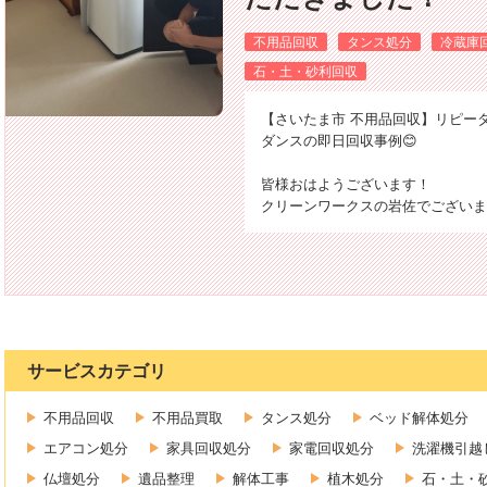
不用品回収
タンス処分
冷蔵庫
石・土・砂利回収
【さいたま市 不用品回収】リピー
ダンスの即日回収事例😊
皆様おはようございます！
クリーンワークスの岩佐でございま
サービスカテゴリ
不用品回収
不用品買取
タンス処分
ベッド解体処分
エアコン処分
家具回収処分
家電回収処分
洗濯機引越
仏壇処分
遺品整理
解体工事
植木処分
石・土・