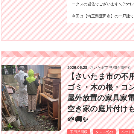
ークスの岩佐でございます＼(^o^)／
今回は【埼玉県蓮田市】の一戸建て
2026.06.28
さいたま市 見沼区 南中丸
【さいたま市の不
ゴミ・木の根・コ
屋外放置の家具家
空き家の庭片付けも
🌱🚚✨
不用品回収
タンス処分
ベッド