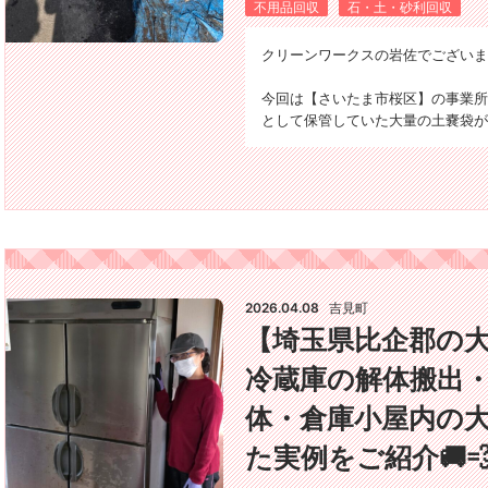
不用品回収
石・土・砂利回収
クリーンワークスの岩佐でございます＼
今回は【さいたま市桜区】の事業所
として保管していた大量の土嚢袋が
2026.04.08
吉見町
【埼玉県比企郡の
冷蔵庫の解体搬出・
体・倉庫小屋内の
た実例をご紹介🚚