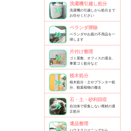
洗濯機引越し処分
洗濯機の引越しから処分まで
お任せください
ベランダ掃除
ベランダやお庭の不用品を一
掃します
片付け整理
ゴミ屋敷、オフィスの退去、
事業ゴミ処分など
植木処分
植木処分・土やプランター処
分、観葉植物の撤去
石・土・砂利回収
自治体で収集しない廃材の適
正処分
遺品整理
ハウスクリーニングから、