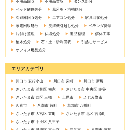
不用品回収
不用品買取
タンス処分
ベッド解体処分
風呂釜・浴槽処分
冷蔵庫回収処分
エアコン処分
家具回収処分
家電回収処分
洗濯機引越し処分
ベランダ掃除
片付け整理
仏壇処分
遺品整理
解体工事
植木処分
石・土・砂利回収
引越しサービス
オフィス用品処分
エリアカテゴリ
川口市 安行小山
川口市 栄町
川口市 新堀
さいたま市 浦和区 領家
さいたま市 中央区 鈴谷
さいたま市 西区 三橋
上尾市
ふじみ野市
久喜市
八潮市 茜町
草加市 八幡町
さいたま市 大宮区 東町
さいたま市 北区 宮原町
さいたま市 中央区 八王子
さいたま市 見沼区 東大宮
深谷市
八潮市 伊草