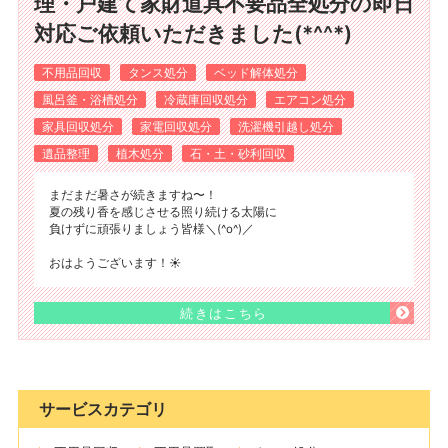
理・戸建て家財道具不要品全処分の即日
対応ご依頼いただきました(*^^*)
不用品回収
タンス処分
ベッド解体処分
風呂釜・浴槽処分
冷蔵庫回収処分
エアコン処分
家具回収処分
家電回収処分
洗濯機引越し処分
遺品整理
植木処分
石・土・砂利回収
まだまだ暑さが続きますね〜！
夏の残り香を感じさせる照り続ける太陽に
負けずに頑張りましょう皆様＼(^o^)／
おはようございます！☀️
続きはこちら
サービスカテゴリ