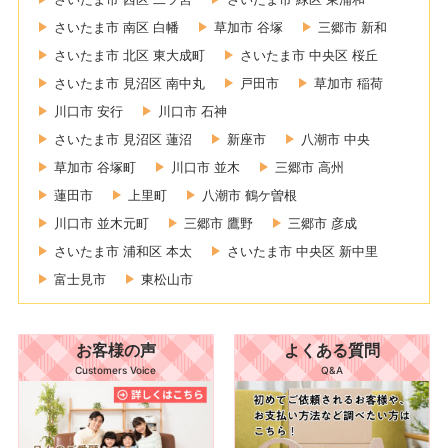
さいたま市 南区 白幡
草加市 谷塚
三郷市 新和
さいたま市 北区 東大成町
さいたま市 中央区 桜丘
さいたま市 見沼区 南中丸
戸田市
草加市 稲荷
川口市 安行
川口市 石神
さいたま市 見沼区 蓮沼
新座市
八潮市 中央
草加市 谷塚町
川口市 並木
三郷市 高州
蓮田市
上里町
八潮市 鶴ケ曽根
川口市 並木元町
三郷市 鷹野
三郷市 彦成
さいたま市 浦和区 本太
さいたま市 中央区 新中里
富士見市
東松山市
お客様の声
よくある質問
Customers Voice
Q&A