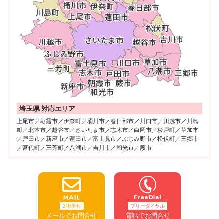
埼玉県 対応エリア
上尾市／朝霞市／伊奈町／桶川市／春日部市／川口市／川越市／川島
町／北本市／越谷市／さいたま市／志木市／白岡市／杉戸町／草加市
／戸田市／新座市／蓮田市／富士見市／ふじみ野市／松伏町／三郷市
／宮代町／三芳町／八潮市／吉川市／和光市／蕨市
24H受付
フリーダイヤル
メールでお問合せ
電話でお問合せ