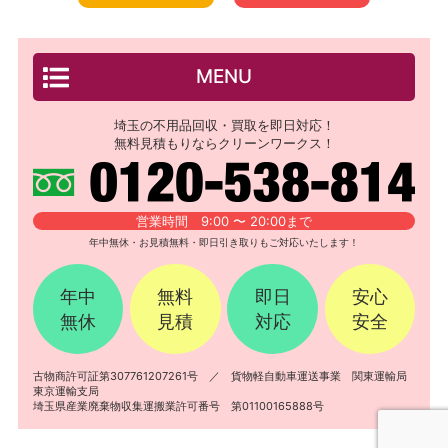
MENU
埼玉の不用品回収・買取を即日対応！
無料見積もりならクリーンワークス！
営業時間 9:00 〜 20:00まで
年中無休・お見積無料・即日引き取りもご対応いたします！
年中
無料
即日
安心
無休
見積
対応
安全
古物商許可証第307761207261号 ／ 貨物軽自動車運送事業 関東運輸局
東京運輸支局
埼玉県産業廃棄物収集運搬業許可番号 第01100165888号