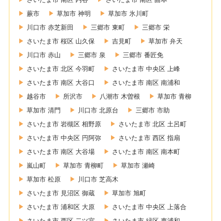
蕨市
草加市 神明
草加市 氷川町
川口市 赤芝新田
三郷市 東町
三郷市 栄
さいたま市 桜区 山久保
吉見町
草加市 弁天
川口市 赤山
三郷市 泉
三郷市 番匠免
さいたま市 北区 今羽町
さいたま市 中央区 上峰
さいたま市 南区 大谷口
さいたま市 南区 南浦和
越谷市
所沢市
八潮市 木曽根
草加市 青柳
草加市 清門
川口市 北原台
三郷市 市助
さいたま市 岩槻区 相野原
さいたま市 北区 土呂町
さいたま市 中央区 円阿弥
さいたま市 西区 指扇
さいたま市 南区 大谷場
さいたま市 南区 南本町
嵐山町
草加市 青柳町
草加市 瀬崎
草加市 松原
川口市 芝高木
さいたま市 見沼区 御蔵
草加市 旭町
さいたま市 浦和区 大原
さいたま市 中央区 上落合
さいたま市 西区 二ツ宮
さいたま市 緑区 東浦和