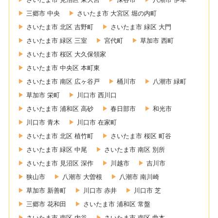
三郷市 中央
さいたま市 大宮区 堀の内町
さいたま市 北区 吉野町
さいたま市 緑区 大門
さいたま市 緑区 三室
宮代町
草加市 西町
さいたま市 桜区 大久保領家
さいたま市 中央区 本町東
さいたま市 南区 広ヶ谷戸
桶川市
八潮市 緑町
草加市 栄町
川口市 西川口
さいたま市 浦和区 高砂
春日部市
和光市
川口市 青木
川口市 在家町
さいたま市 北区 植竹町
さいたま市 桜区 町谷
さいたま市 緑区 中尾
さいたま市 南区 別所
さいたま市 見沼区 深作
川越市
吉川市
狭山市
八潮市 大曽根
八潮市 南川崎
草加市 新善町
川口市 赤井
川口市 芝
三郷市 花和田
さいたま市 浦和区 常盤
さいたま市 南区 内谷
さいたま市 南区 曲本