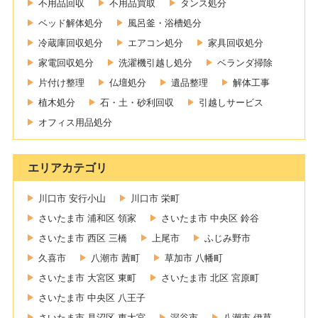
不用品回収
不用品買取
タンス処分
ベッド解体処分
風呂釜・浴槽処分
冷蔵庫回収処分
エアコン処分
家具回収処分
家電回収処分
洗濯機引越し処分
ベランダ掃除
片付け整理
仏壇処分
遺品整理
解体工事
植木処分
石・土・砂利回収
引越しサービス
オフィス用品処分
エリアカテゴリ
川口市 安行小山
川口市 栄町
さいたま市 浦和区 領家
さいたま市 中央区 鈴谷
さいたま市 西区 三橋
上尾市
ふじみ野市
久喜市
八潮市 茜町
草加市 八幡町
さいたま市 大宮区 東町
さいたま市 北区 宮原町
さいたま市 中央区 八王子
さいたま市 見沼区 東大宮
深谷市
八潮市 伊草