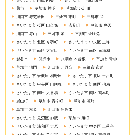
蕨市
草加市 神明
草加市 氷川町
川口市 赤芝新田
三郷市 東町
三郷市 栄
さいたま市 桜区 山久保
吉見町
草加市 弁天
川口市 赤山
三郷市 泉
三郷市 番匠免
さいたま市 北区 今羽町
さいたま市 中央区 上峰
さいたま市 南区 大谷口
さいたま市 南区 南浦和
越谷市
所沢市
八潮市 木曽根
草加市 青柳
草加市 清門
川口市 北原台
三郷市 市助
さいたま市 岩槻区 相野原
さいたま市 北区 土呂町
さいたま市 中央区 円阿弥
さいたま市 西区 指扇
さいたま市 南区 大谷場
さいたま市 南区 南本町
嵐山町
草加市 青柳町
草加市 瀬崎
草加市 松原
川口市 芝高木
さいたま市 見沼区 御蔵
草加市 旭町
さいたま市 浦和区 大原
さいたま市 中央区 上落合
さいたま市 西区 二ツ宮
さいたま市 緑区 東浦和