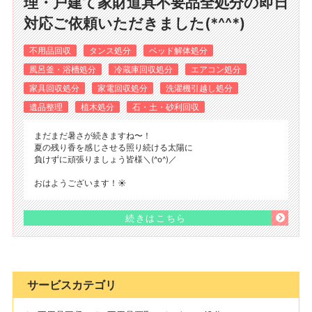
理・戸建て家財道具不要品全処分の即日
対応ご依頼いただきました(*^^*)
不用品回収
タンス処分
ベッド解体処分
風呂釜・浴槽処分
冷蔵庫回収処分
エアコン処分
家具回収処分
家電回収処分
洗濯機引越し処分
遺品整理
植木処分
石・土・砂利回収
まだまだ暑さが続きますね〜！
夏の残り香を感じさせる照り続ける太陽に
負けずに頑張りましょう皆様＼(^o^)／
おはようございます！☀️
続きはこちら
サービスカテゴリ