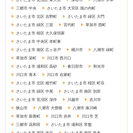
三郷市 中央
さいたま市 大宮区 堀の内町
さいたま市 北区 吉野町
さいたま市 緑区 大門
さいたま市 緑区 三室
宮代町
草加市 西町
さいたま市 桜区 大久保領家
さいたま市 中央区 本町東
さいたま市 南区 広ヶ谷戸
桶川市
八潮市 緑町
草加市 栄町
川口市 西川口
さいたま市 浦和区 高砂
春日部市
和光市
川口市 青木
川口市 在家町
さいたま市 北区 植竹町
さいたま市 桜区 町谷
さいたま市 緑区 中尾
さいたま市 南区 別所
さいたま市 見沼区 深作
川越市
吉川市
狭山市
八潮市 大曽根
八潮市 南川崎
草加市 新善町
川口市 赤井
川口市 芝
三郷市 花和田
さいたま市 浦和区 常盤
さいたま市 南区 内谷
さいたま市 南区 曲本