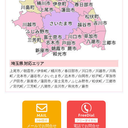
埼玉県 対応エリア
上尾市／朝霞市／伊奈町／桶川市／春日部市／川口市／川越市／川島
町／北本市／越谷市／さいたま市／志木市／白岡市／杉戸町／草加市
／戸田市／新座市／蓮田市／富士見市／ふじみ野市／松伏町／三郷市
／宮代町／三芳町／八潮市／吉川市／和光市／蕨市
24H受付
フリーダイヤル
メールでお問合せ
電話でお問合せ