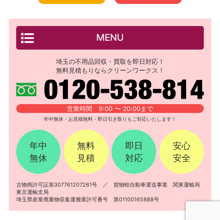
MENU
埼玉の不用品回収・買取を即日対応！
無料見積もりならクリーンワークス！
営業時間 9:00 〜 20:00まで
年中無休・お見積無料・即日引き取りもご対応いたします！
年中
無料
即日
安心
無休
見積
対応
安全
古物商許可証第307761207261号 ／ 貨物軽自動車運送事業 関東運輸局
東京運輸支局
埼玉県産業廃棄物収集運搬業許可番号 第01100165888号