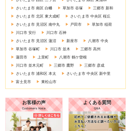
さいたま市 南区 白幡
草加市 谷塚
三郷市 新和
さいたま市 北区 東大成町
さいたま市 中央区 桜丘
さいたま市 見沼区 南中丸
戸田市
草加市 稲荷
川口市 安行
川口市 石神
さいたま市 見沼区 蓮沼
新座市
八潮市 中央
草加市 谷塚町
川口市 並木
三郷市 高州
蓮田市
上里町
八潮市 鶴ケ曽根
川口市 並木元町
三郷市 鷹野
三郷市 彦成
さいたま市 浦和区 本太
さいたま市 中央区 新中里
富士見市
東松山市
お客様の声
よくある質問
Customers Voice
Q&A