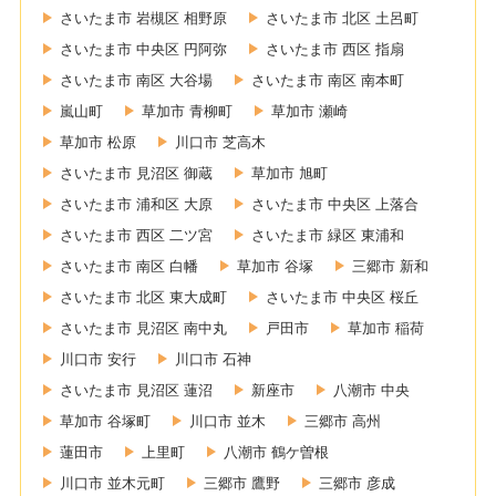
さいたま市 岩槻区 相野原
さいたま市 北区 土呂町
さいたま市 中央区 円阿弥
さいたま市 西区 指扇
さいたま市 南区 大谷場
さいたま市 南区 南本町
嵐山町
草加市 青柳町
草加市 瀬崎
草加市 松原
川口市 芝高木
さいたま市 見沼区 御蔵
草加市 旭町
さいたま市 浦和区 大原
さいたま市 中央区 上落合
さいたま市 西区 二ツ宮
さいたま市 緑区 東浦和
さいたま市 南区 白幡
草加市 谷塚
三郷市 新和
さいたま市 北区 東大成町
さいたま市 中央区 桜丘
さいたま市 見沼区 南中丸
戸田市
草加市 稲荷
川口市 安行
川口市 石神
さいたま市 見沼区 蓮沼
新座市
八潮市 中央
草加市 谷塚町
川口市 並木
三郷市 高州
蓮田市
上里町
八潮市 鶴ケ曽根
川口市 並木元町
三郷市 鷹野
三郷市 彦成