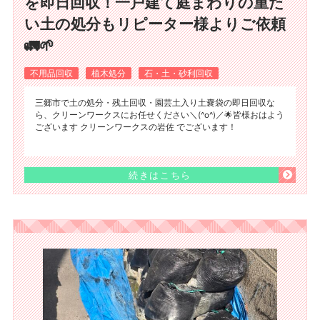
を即日回収！一戸建て庭まわりの重た
い土の処分もリピーター様よりご依頼
🚛🌱
不用品回収
植木処分
石・土・砂利回収
三郷市で土の処分・残土回収・園芸土入り土嚢袋の即日回収な
ら、クリーンワークスにお任せください＼(^o^)／🌟皆様おはよう
ございます クリーンワークスの岩佐 でございます！
続きはこちら