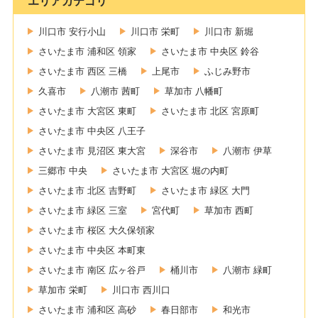
エリアカテゴリ
川口市 安行小山
川口市 栄町
川口市 新堀
さいたま市 浦和区 領家
さいたま市 中央区 鈴谷
さいたま市 西区 三橋
上尾市
ふじみ野市
久喜市
八潮市 茜町
草加市 八幡町
さいたま市 大宮区 東町
さいたま市 北区 宮原町
さいたま市 中央区 八王子
さいたま市 見沼区 東大宮
深谷市
八潮市 伊草
三郷市 中央
さいたま市 大宮区 堀の内町
さいたま市 北区 吉野町
さいたま市 緑区 大門
さいたま市 緑区 三室
宮代町
草加市 西町
さいたま市 桜区 大久保領家
さいたま市 中央区 本町東
さいたま市 南区 広ヶ谷戸
桶川市
八潮市 緑町
草加市 栄町
川口市 西川口
さいたま市 浦和区 高砂
春日部市
和光市