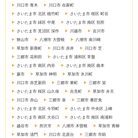
川口市 青木
川口市 在家町
さいたま市 北区 植竹町
さいたま市 桜区 町谷
さいたま市 緑区 中尾
さいたま市 南区 別所
さいたま市 見沼区 深作
川越市
吉川市
狭山市
八潮市 大曽根
八潮市 南川崎
草加市 新善町
川口市 赤井
川口市 芝
三郷市 花和田
さいたま市 浦和区 常盤
さいたま市 南区 内谷
さいたま市 南区 曲本
蕨市
草加市 神明
草加市 氷川町
川口市 赤芝新田
三郷市 東町
三郷市 栄
さいたま市 桜区 山久保
吉見町
草加市 弁天
川口市 赤山
三郷市 泉
三郷市 番匠免
さいたま市 北区 今羽町
さいたま市 中央区 上峰
さいたま市 南区 大谷口
さいたま市 南区 南浦和
越谷市
所沢市
八潮市 木曽根
草加市 青柳
草加市 清門
川口市 北原台
三郷市 市助