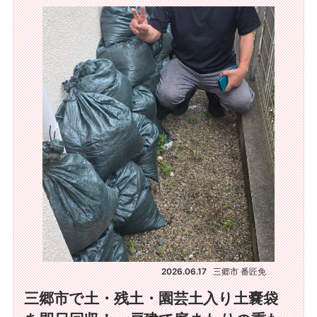
2026.06.17
三郷市 番匠免
三郷市で土・残土・園芸土入り土嚢袋