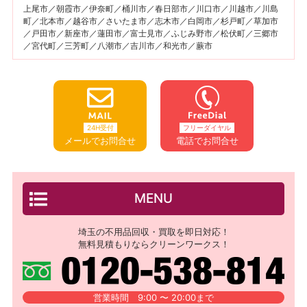
上尾市／朝霞市／伊奈町／桶川市／春日部市／川口市／川越市／川島
町／北本市／越谷市／さいたま市／志木市／白岡市／杉戸町／草加市
／戸田市／新座市／蓮田市／富士見市／ふじみ野市／松伏町／三郷市
／宮代町／三芳町／八潮市／吉川市／和光市／蕨市
24H受付
フリーダイヤル
メールでお問合せ
電話でお問合せ
MENU
埼玉の不用品回収・買取を即日対応！
無料見積もりならクリーンワークス！
営業時間 9:00 〜 20:00まで