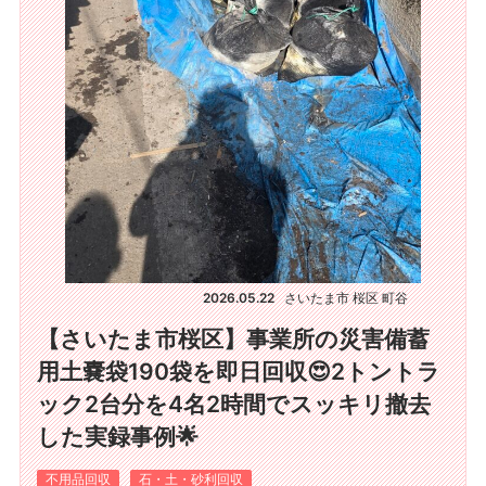
2026.05.22
さいたま市 桜区 町谷
【さいたま市桜区】事業所の災害備蓄
用土嚢袋190袋を即日回収😍2トントラ
ック2台分を4名2時間でスッキリ撤去
した実録事例🌟
不用品回収
石・土・砂利回収