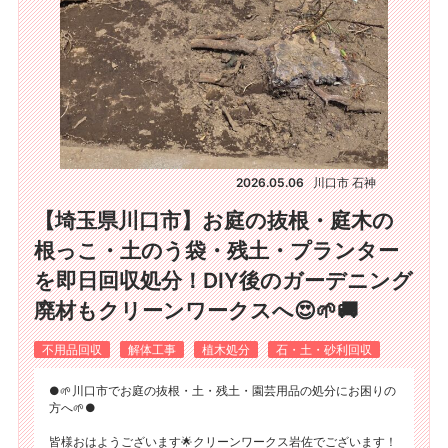
2026.05.06
川口市 石神
【埼玉県川口市】お庭の抜根・庭木の
根っこ・土のう袋・残土・プランター
を即日回収処分！DIY後のガーデニング
廃材もクリーンワークスへ😍🌱🚚
不用品回収
解体工事
植木処分
石・土・砂利回収
●🌱川口市でお庭の抜根・土・残土・園芸用品の処分にお困りの
方へ🌱●
皆様おはようございます🌟クリーンワークス岩佐でございます！